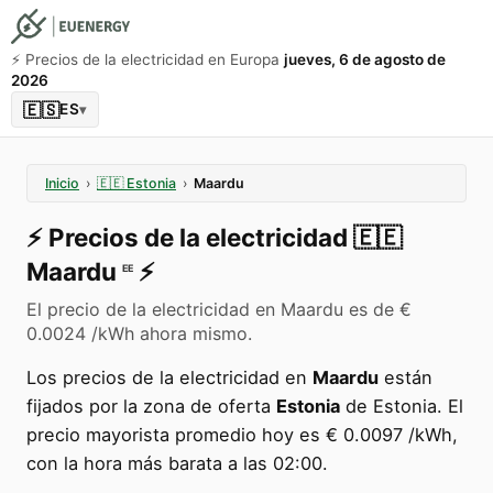
⚡️ Precios de la electricidad en Europa
jueves, 6 de agosto de
2026
🇪🇸
ES
▾
Inicio
›
🇪🇪
Estonia
›
Maardu
⚡️
Precios de la electricidad
🇪🇪
Maardu
⚡️
EE
El precio de la electricidad en Maardu es de €
0.0024 /kWh ahora mismo.
Los precios de la electricidad en
Maardu
están
fijados por la zona de oferta
Estonia
de Estonia. El
precio mayorista promedio hoy es € 0.0097 /kWh,
con la hora más barata a las 02:00.