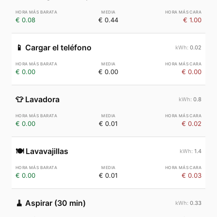
€ 0.08
€ 0.44
€ 1.00
📱
Cargar el teléfono
0.02
€ 0.00
€ 0.00
€ 0.00
👕
Lavadora
0.8
€ 0.00
€ 0.01
€ 0.02
🍽️
Lavavajillas
1.4
€ 0.00
€ 0.01
€ 0.03
🧹
Aspirar (30 min)
0.33