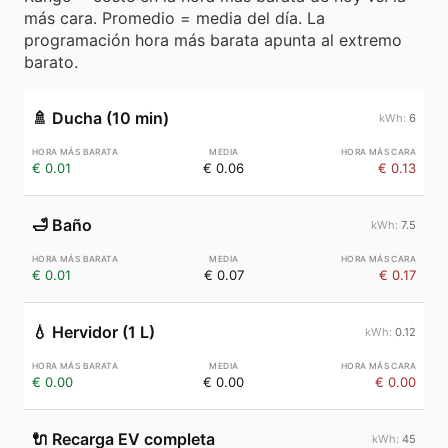
más cara. Promedio = media del día. La
programación hora más barata apunta al extremo
barato.
🚿
Ducha (10 min)
6
€ 0.01
€ 0.06
€ 0.13
🛁
Baño
7.5
€ 0.01
€ 0.07
€ 0.17
💧
Hervidor (1 L)
0.12
€ 0.00
€ 0.00
€ 0.00
🔌
Recarga EV completa
45