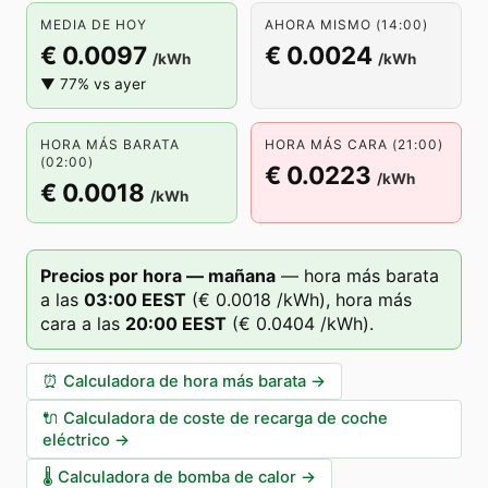
MEDIA DE HOY
AHORA MISMO (14:00)
€ 0.0097
€ 0.0024
/kWh
/kWh
▼ 77% vs ayer
HORA MÁS BARATA
HORA MÁS CARA (21:00)
(02:00)
€ 0.0223
/kWh
€ 0.0018
/kWh
Precios por hora — mañana
—
hora más barata
a las
03
:00
EEST
(
€ 0.0018
/kWh),
hora más
cara a las
20
:00
EEST
(
€ 0.0404
/kWh).
⏰
Calculadora de hora más barata
→
🔌
Calculadora de coste de recarga de coche
eléctrico
→
🌡️
Calculadora de bomba de calor
→