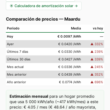
☀️
Calculadora de amortización solar
→
Comparación de precios
—
Maardu
Período
Media
vs hoy
Hoy
€ 0.0097
/kWh
—
Ayer
€ 0.0420
/kWh
▲
332
%
Últimos 7 días
€ 0.0330
/kWh
▲
239
%
Últimos 30 días
€ 0.0427
/kWh
▲
339
%
Mes actual
€ 0.0336
/kWh
▲
245
%
Mes anterior
€ 0.0439
/kWh
▲
352
%
Año anterior
€ 0.0774
/kWh
▲
696
%
Estimación mensual
para un hogar promedio
que usa 5 000 kWh/año (~417 kWh/mes) a este
precio: € 4.05 / mes (€ 48.64 / año mayorista,