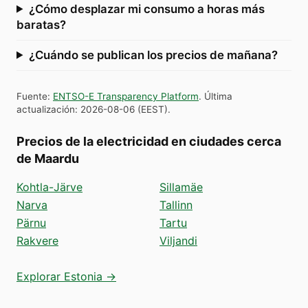
¿Cómo desplazar mi consumo a horas más
baratas?
¿Cuándo se publican los precios de mañana?
Fuente
:
ENTSO-E Transparency Platform
.
Última
actualización
:
2026-08-06
(
EEST
).
Precios de la electricidad en ciudades cerca
de Maardu
Kohtla-Järve
Sillamäe
Narva
Tallinn
Pärnu
Tartu
Rakvere
Viljandi
Explorar Estonia →