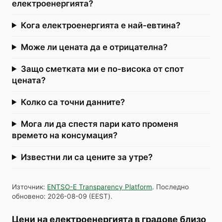
електроенергията?
Кога електроенергията е най-евтина?
Може ли цената да е отрицателна?
Защо сметката ми е по-висока от спот
цената?
Колко са точни данните?
Мога ли да спестя пари като променя
времето на консумация?
Известни ли са цените за утре?
Източник
:
ENTSO-E Transparency Platform
.
Последно
обновено
:
2026-08-09
(
EEST
).
Цени на електроенергията в градове близо