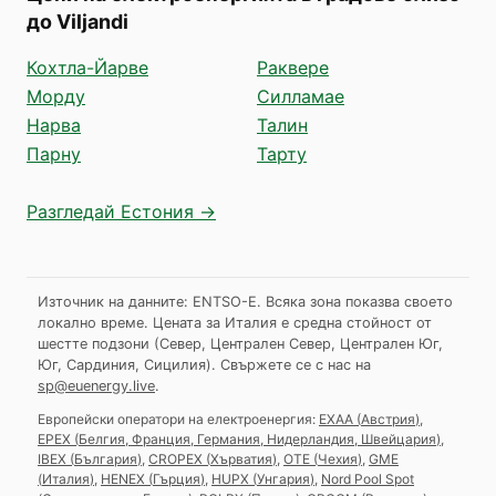
до Viljandi
Кохтла-Йарве
Раквере
Морду
Силламае
Нарва
Талин
Парну
Тарту
Разгледай Естония →
Източник на данните: ENTSO-E. Всяка зона показва своето
локално време. Цената за Италия е средна стойност от
шестте подзони (Север, Централен Север, Централен Юг,
Юг, Сардиния, Сицилия).
Свържете се с нас на
sp@euenergy.live
.
Европейски оператори на електроенергия:
EXAA
(
Австрия
)
,
EPEX
(
Белгия, Франция, Германия, Нидерландия, Швейцария
)
,
IBEX
(
България
)
,
CROPEX
(
Хърватия
)
,
OTE
(
Чехия
)
,
GME
(
Италия
)
,
HENEX
(
Гърция
)
,
HUPX
(
Унгария
)
,
Nord Pool Spot