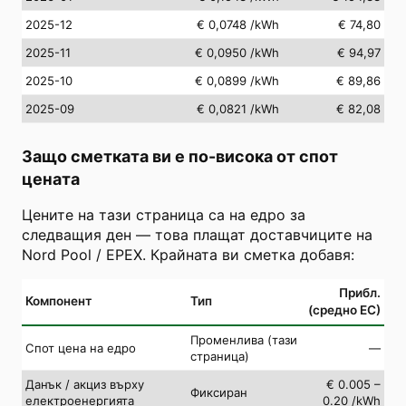
2025-12
€ 0,0748
/kWh
€ 74,80
2025-11
€ 0,0950
/kWh
€ 94,97
2025-10
€ 0,0899
/kWh
€ 89,86
2025-09
€ 0,0821
/kWh
€ 82,08
Защо сметката ви е по-висока от спот
цената
Цените на тази страница са на едро за
следващия ден — това плащат доставчиците на
Nord Pool / EPEX. Крайната ви сметка добавя:
Прибл.
Компонент
Тип
(средно ЕС)
Променлива (тази
Спот цена на едро
—
страница)
Данък / акциз върху
€ 0.005 –
Фиксиран
електроенергията
0.20 /kWh