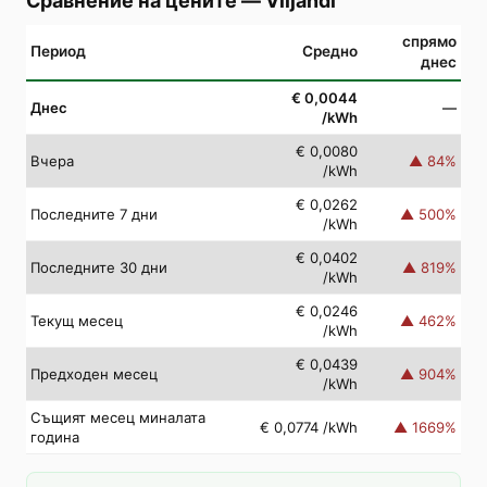
Сравнение на цените
—
Viljandi
спрямо
Период
Средно
днес
€ 0,0044
Днес
—
/kWh
€ 0,0080
Вчера
▲
84
%
/kWh
€ 0,0262
Последните 7 дни
▲
500
%
/kWh
€ 0,0402
Последните 30 дни
▲
819
%
/kWh
€ 0,0246
Текущ месец
▲
462
%
/kWh
€ 0,0439
Предходен месец
▲
904
%
/kWh
Същият месец миналата
€ 0,0774
/kWh
▲
1669
%
година