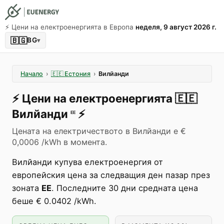
⚡️ Цени на електроенергията в Европа
неделя, 9 август 2026 г.
🇧🇬
BG
▾
Начало
›
🇪🇪
Естония
›
Вилйанди
⚡️
Цени на електроенергията
🇪🇪
Вилйанди
⚡️
EE
Цената на електричеството в Вилйанди е €
0,0006 /kWh в момента.
Вилйанди купува електроенергия от
европейския цена за следващия ден пазар през
зоната
EE
. Последните 30 дни средната цена
беше € 0.0402 /kWh.