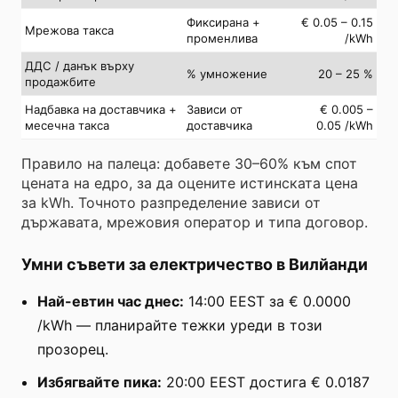
Фиксирана +
€ 0.05 – 0.15
Мрежова такса
променлива
/kWh
ДДС / данък върху
% умножение
20 – 25 %
продажбите
Надбавка на доставчика +
Зависи от
€ 0.005 –
месечна такса
доставчика
0.05 /kWh
Правило на палеца: добавете 30–60% към спот
цената на едро, за да оцените истинската цена
за kWh. Точното разпределение зависи от
държавата, мрежовия оператор и типа договор.
Умни съвети за електричество в Вилйанди
Най-евтин час днес:
14:00 EEST за € 0.0000
/kWh — планирайте тежки уреди в този
прозорец.
Избягвайте пика:
20:00 EEST достига € 0.0187