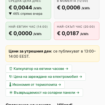
СРЕДНА ЦЕНА ДНЕС
В МОМЕНТА (12:00)
€ 0,0044
€ 0,0006
/kWh
/kWh
▼ 46% спрямо вчера
НАЙ-ЕВТИН ЧАС (14:00)
НАЙ-СКЪП ЧАС (20:00)
€ 0,0000
€ 0,0187
/kWh
/kWh
Цени за утрешния ден
:
се публикуват в 13:00–
14:00 EEST
.
⏰
Калкулатор на евтини часове
→
🔌
Цена на зареждане на електромобил
→
🌡️
Икономия от термопомпа
→
☀️
Възвръщаемост на соларни панели
→