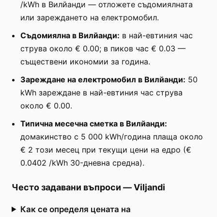
/kWh в Вилйанди — отложете съдомиялната
или зареждането на електромобил.
Съдомиялна в Вилйанди:
в най-евтиния час
струва около € 0.00; в пиков час € 0.03 —
съществени икономии за година.
Зареждане на електромобил в Вилйанди:
50
kWh зареждане в най-евтиния час струва
около € 0.00.
Типична месечна сметка в Вилйанди:
домакинство с 5 000 kWh/година плаща около
€ 2 този месец при текущи цени на едро (€
0.0402 /kWh 30-дневна средна).
Често задавани въпроси
—
Viljandi
Как се определя цената на