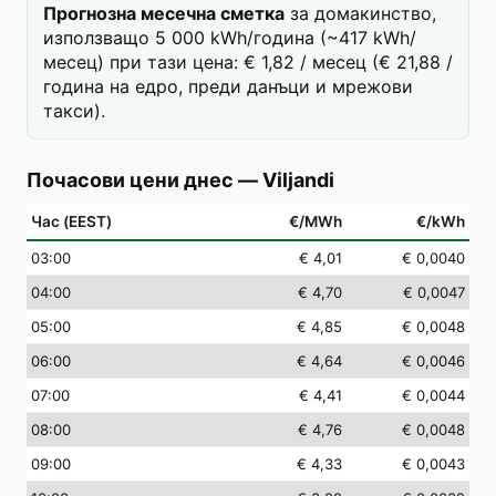
Прогнозна месечна сметка
за домакинство,
използващо 5 000 kWh/година (~417 kWh/
месец) при тази цена: € 1,82 / месец (€ 21,88 /
година на едро, преди данъци и мрежови
такси).
Почасови цени днес
—
Viljandi
Час (EEST)
€/MWh
€/kWh
03
:00
€ 4,01
€ 0,0040
04
:00
€ 4,70
€ 0,0047
05
:00
€ 4,85
€ 0,0048
06
:00
€ 4,64
€ 0,0046
07
:00
€ 4,41
€ 0,0044
08
:00
€ 4,76
€ 0,0048
09
:00
€ 4,33
€ 0,0043