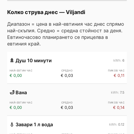
Колко струва днес
—
Viljandi
Диапазон = цена в най-евтиния час днес спрямо
най-скъпия. Средно = средна стойност за деня.
Евтиночасово планирането се прицелва в
евтиния край.
🚿
Душ 10 минути
6
€ 0,00
€ 0,03
€ 0,11
🛁
Вана
7.5
€ 0,00
€ 0,03
€ 0,14
💧
Завари 1 л вода
0.12