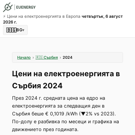
⚡️ Цени на електроенергията в Европа
четвъртък, 6 август
2026 г.
🇧🇬
BG
▾
Начало
›
🇷🇸
Сърбия
›
2024
Цени на електроенергията в
Сърбия 2024
През 2024 г. средната цена на едро на
електроенергията за следващия ден в
Сърбия беше € 0,1019 /kWh (▼2% vs 2023).
По-долу е разбивка по месеци и графика на
движението през годината.