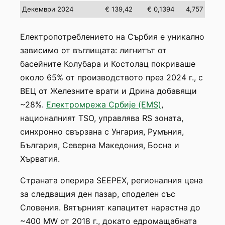
Декември 2024
€ 139,42
€ 0,1394
4,757
Електропотреблението на Сърбия е уникално
зависимо от въглищата: лигнитът от
басейните Колубара и Костолац покриваше
около 65% от производството през 2024 г., с
ВЕЦ от Железните врати и Дрина добавящи
~28%.
Електромрежа Србије (EMS)
,
националният TSO, управлява RS зоната,
синхронно свързана с Унгария, Румъния,
България, Северна Македония, Босна и
Хърватия.
Страната оперира SEEPEX, регионалния цена
за следващия ден пазар, споделен със
Словения. Вятърният капацитет нарастна до
~400 MW от 2018 г., докато едромащабната