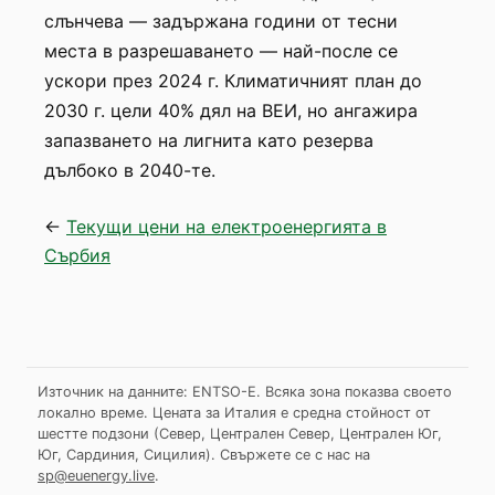
слънчева — задържана години от тесни
места в разрешаването — най-после се
ускори през 2024 г. Климатичният план до
2030 г. цели 40% дял на ВЕИ, но ангажира
запазването на лигнита като резерва
дълбоко в 2040-те.
←
Текущи цени на електроенергията в
Сърбия
Източник на данните: ENTSO-E. Всяка зона показва своето
локално време. Цената за Италия е средна стойност от
шестте подзони (Север, Централен Север, Централен Юг,
Юг, Сардиния, Сицилия).
Свържете се с нас на
sp@euenergy.live
.