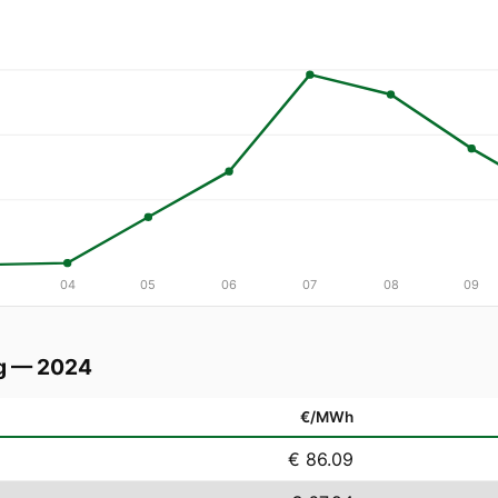
04
05
06
07
08
09
g — 2024
€/MWh
€ 86.09