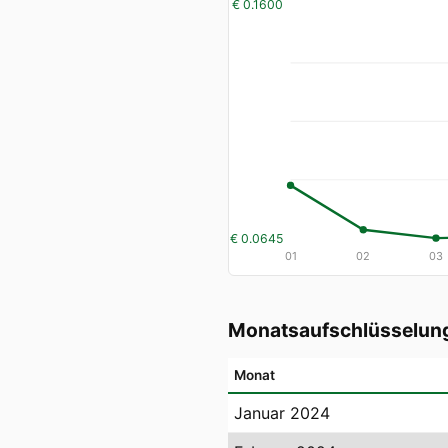
€ 0.1600
€ 0.0645
01
02
03
Monatsaufschlüsselun
Monat
Januar 2024