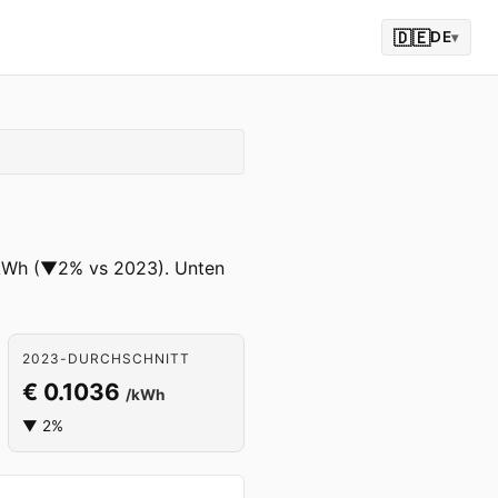
🇩🇪
DE
▾
 /kWh (▼2% vs 2023). Unten
2023-DURCHSCHNITT
€ 0.1036
/kWh
▼ 2%