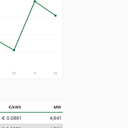
10
11
12
€/kWh
MW
€ 0.0861
4,641