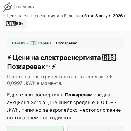
⚡️ Цени на електроенергията в Европа
събота, 8 август 2026 г.
🇧🇬
BG
▾
Начало
›
🇷🇸
Сърбия
›
Пожаревак
⚡️
Цени на електроенергията
🇷🇸
Пожаревак
⚡️
RS
Цената на електричеството в Пожаревак е €
0,0997 /kWh в момента.
Едро електроенергия в
Пожаревак
следва
аукциона Serbia. Днешният среден е € 0.1083
/kWh, типично за европейско местоположение
по това време на годината.