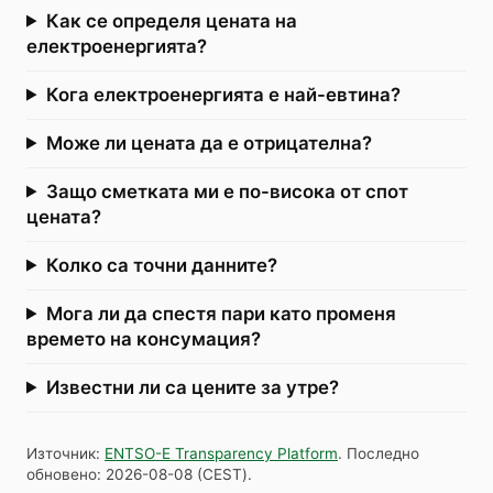
Как се определя цената на
електроенергията?
Кога електроенергията е най-евтина?
Може ли цената да е отрицателна?
Защо сметката ми е по-висока от спот
цената?
Колко са точни данните?
Мога ли да спестя пари като променя
времето на консумация?
Известни ли са цените за утре?
Източник
:
ENTSO-E Transparency Platform
.
Последно
обновено
:
2026-08-08
(
CEST
).