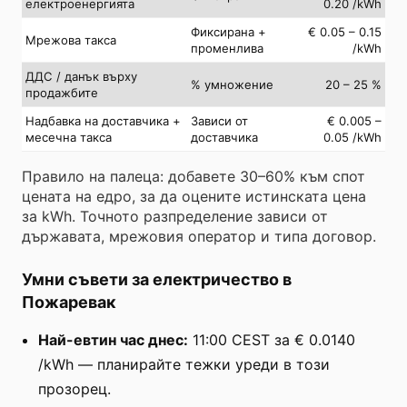
електроенергията
0.20 /kWh
Фиксирана +
€ 0.05 – 0.15
Мрежова такса
променлива
/kWh
ДДС / данък върху
% умножение
20 – 25 %
продажбите
Надбавка на доставчика +
Зависи от
€ 0.005 –
месечна такса
доставчика
0.05 /kWh
Правило на палеца: добавете 30–60% към спот
цената на едро, за да оцените истинската цена
за kWh. Точното разпределение зависи от
държавата, мрежовия оператор и типа договор.
Умни съвети за електричество в
Пожаревак
Най-евтин час днес:
11:00 CEST за € 0.0140
/kWh — планирайте тежки уреди в този
прозорец.