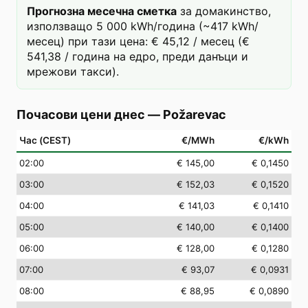
Прогнозна месечна сметка
за домакинство,
използващо 5 000 kWh/година (~417 kWh/
месец) при тази цена: € 45,12 / месец (€
541,38 / година на едро, преди данъци и
мрежови такси).
Почасови цени днес
—
Požarevac
Час (CEST)
€/MWh
€/kWh
02
:00
€ 145,00
€ 0,1450
03
:00
€ 152,03
€ 0,1520
04
:00
€ 141,03
€ 0,1410
05
:00
€ 140,00
€ 0,1400
06
:00
€ 128,00
€ 0,1280
07
:00
€ 93,07
€ 0,0931
08
:00
€ 88,95
€ 0,0890