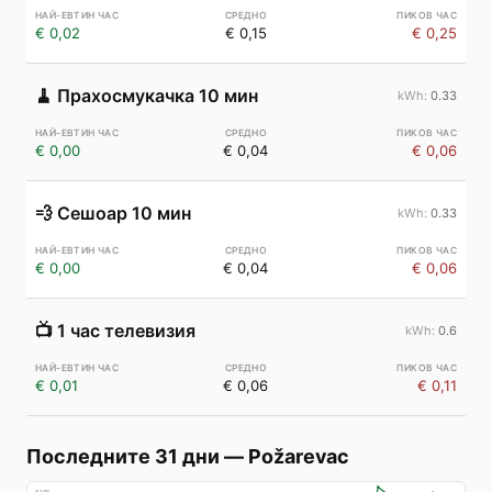
€ 0,02
€ 0,15
€ 0,25
🧹
Прахосмукачка 10 мин
0.33
€ 0,00
€ 0,04
€ 0,06
💨
Сешоар 10 мин
0.33
€ 0,00
€ 0,04
€ 0,06
📺
1 час телевизия
0.6
€ 0,01
€ 0,06
€ 0,11
Последните 31 дни
—
Požarevac