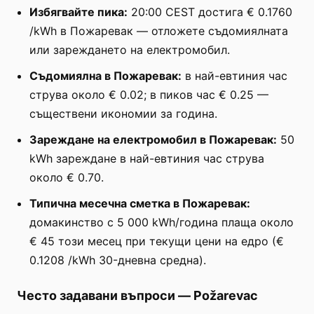
Избягвайте пика:
20:00 CEST достига € 0.1760
/kWh в Пожаревак — отложете съдомиялната
или зареждането на електромобил.
Съдомиялна в Пожаревак:
в най-евтиния час
струва около € 0.02; в пиков час € 0.25 —
съществени икономии за година.
Зареждане на електромобил в Пожаревак:
50
kWh зареждане в най-евтиния час струва
около € 0.70.
Типична месечна сметка в Пожаревак:
домакинство с 5 000 kWh/година плаща около
€ 45 този месец при текущи цени на едро (€
0.1208 /kWh 30-дневна средна).
Често задавани въпроси
—
Požarevac