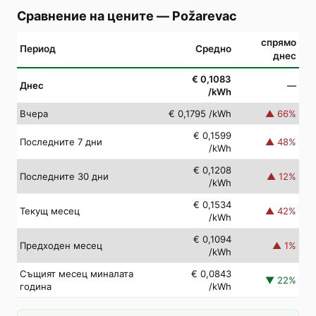
Сравнение на цените
—
Požarevac
спрямо
Период
Средно
днес
€ 0,1083
Днес
—
/kWh
Вчера
€ 0,1795
/kWh
▲
66
%
€ 0,1599
Последните 7 дни
▲
48
%
/kWh
€ 0,1208
Последните 30 дни
▲
12
%
/kWh
€ 0,1534
Текущ месец
▲
42
%
/kWh
€ 0,1094
Предходен месец
▲
1
%
/kWh
Същият месец миналата
€ 0,0843
▼
22
%
година
/kWh