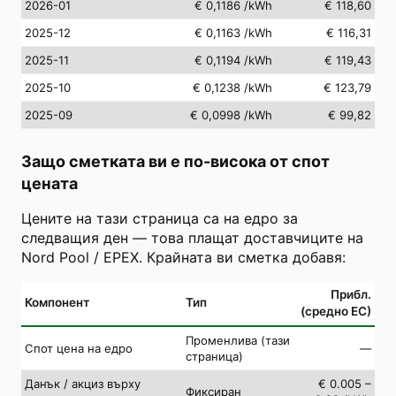
2026-01
€ 0,1186
/kWh
€ 118,60
2025-12
€ 0,1163
/kWh
€ 116,31
2025-11
€ 0,1194
/kWh
€ 119,43
2025-10
€ 0,1238
/kWh
€ 123,79
2025-09
€ 0,0998
/kWh
€ 99,82
Защо сметката ви е по-висока от спот
цената
Цените на тази страница са на едро за
следващия ден — това плащат доставчиците на
Nord Pool / EPEX. Крайната ви сметка добавя:
Прибл.
Компонент
Тип
(средно ЕС)
Променлива (тази
Спот цена на едро
—
страница)
Данък / акциз върху
€ 0.005 –
Фиксиран