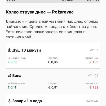
Колко струва днес
—
Požarevac
Диапазон = цена в най-евтиния час днес спрямо
най-скъпия. Средно = средна стойност за деня.
Евтиночасово планирането се прицелва в
евтиния край.
🚿
Душ 10 минути
6
€ 0,08
€ 0,65
€ 1,06
🛁
Вана
7.5
€ 0,11
€ 0,81
€ 1,32
💧
Завари 1 л вода
0.12