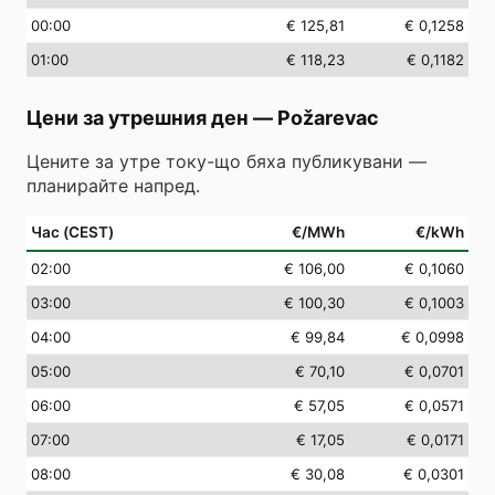
00
:00
€ 125,81
€ 0,1258
01
:00
€ 118,23
€ 0,1182
Цени за утрешния ден
—
Požarevac
Цените за утре току-що бяха публикувани —
планирайте напред.
Час (CEST)
€/MWh
€/kWh
02
:00
€ 106,00
€ 0,1060
03
:00
€ 100,30
€ 0,1003
04
:00
€ 99,84
€ 0,0998
05
:00
€ 70,10
€ 0,0701
06
:00
€ 57,05
€ 0,0571
07
:00
€ 17,05
€ 0,0171
08
:00
€ 30,08
€ 0,0301