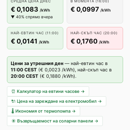
СРЕДНА ЦЕНА ДНЕС
В МОМЕНТА (16:00)
€ 0,1083
€ 0,0997
/kWh
/kWh
▼ 40% спрямо вчера
НАЙ-ЕВТИН ЧАС (11:00)
НАЙ-СКЪП ЧАС (20:00)
€ 0,0141
€ 0,1760
/kWh
/kWh
Цени за утрешния ден
—
най-евтин час в
11
:00
CEST
(
€ 0,0023
/kWh),
най-скъп час в
20
:00
CEST
(
€ 0,1880
/kWh).
⏰
Калкулатор на евтини часове
→
🔌
Цена на зареждане на електромобил
→
🌡️
Икономия от термопомпа
→
☀️
Възвръщаемост на соларни панели
→