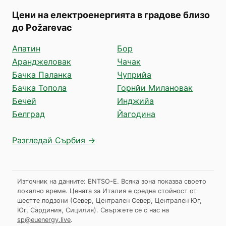
Цени на електроенергията в градове близо
до Požarevac
Апатин
Бор
Аранджеловак
Чачак
Бачка Паланка
Чуприйа
Бачка Топола
Горнйи Милановак
Бечей
Инджийа
Белград
Йагодина
Разгледай Сърбия →
Източник на данните: ENTSO-E. Всяка зона показва своето
локално време. Цената за Италия е средна стойност от
шестте подзони (Север, Централен Север, Централен Юг,
Юг, Сардиния, Сицилия).
Свържете се с нас на
sp@euenergy.live
.