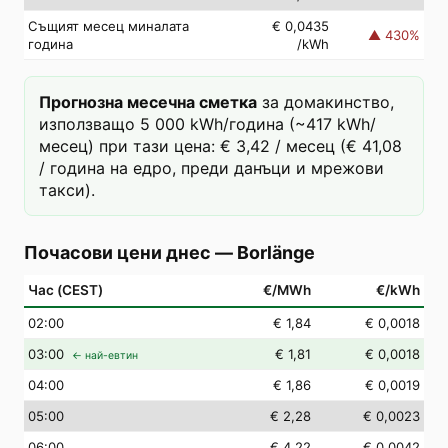
Същият месец миналата
€ 0,0435
▲
430
%
година
/kWh
Прогнозна месечна сметка
за домакинство,
използващо 5 000 kWh/година (~417 kWh/
месец) при тази цена: € 3,42 / месец (€ 41,08
/ година на едро, преди данъци и мрежови
такси).
Почасови цени днес
—
Borlänge
Час (CEST)
€/MWh
€/kWh
02
:00
€ 1,84
€ 0,0018
03
:00
€ 1,81
€ 0,0018
← най-евтин
04
:00
€ 1,86
€ 0,0019
05
:00
€ 2,28
€ 0,0023
06
:00
€ 4,22
€ 0,0042