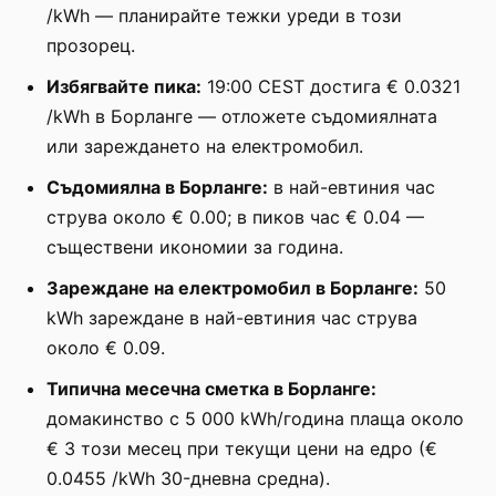
/kWh — планирайте тежки уреди в този
прозорец.
Избягвайте пика:
19:00 CEST достига € 0.0321
/kWh в Борланге — отложете съдомиялната
или зареждането на електромобил.
Съдомиялна в Борланге:
в най-евтиния час
струва около € 0.00; в пиков час € 0.04 —
съществени икономии за година.
Зареждане на електромобил в Борланге:
50
kWh зареждане в най-евтиния час струва
около € 0.09.
Типична месечна сметка в Борланге:
домакинство с 5 000 kWh/година плаща около
€ 3 този месец при текущи цени на едро (€
0.0455 /kWh 30-дневна средна).