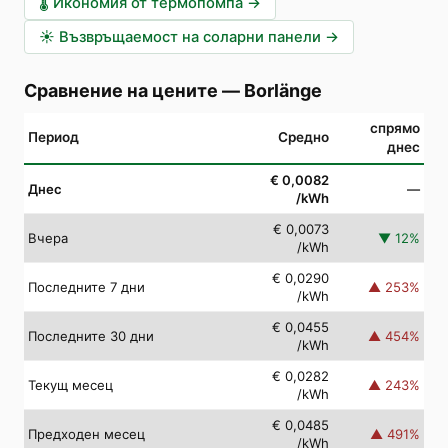
🌡️
Икономия от термопомпа
→
☀️
Възвръщаемост на соларни панели
→
Сравнение на цените
—
Borlänge
спрямо
Период
Средно
днес
€ 0,0082
Днес
—
/kWh
€ 0,0073
Вчера
▼
12
%
/kWh
€ 0,0290
Последните 7 дни
▲
253
%
/kWh
€ 0,0455
Последните 30 дни
▲
454
%
/kWh
€ 0,0282
Текущ месец
▲
243
%
/kWh
€ 0,0485
Предходен месец
▲
491
%
/kWh