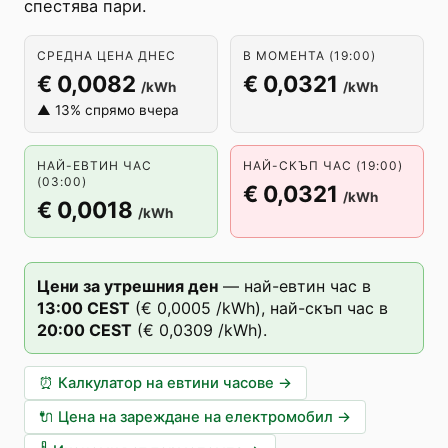
спестява пари.
СРЕДНА ЦЕНА ДНЕС
В МОМЕНТА (19:00)
€ 0,0082
€ 0,0321
/kWh
/kWh
▲ 13% спрямо вчера
НАЙ-ЕВТИН ЧАС
НАЙ-СКЪП ЧАС (19:00)
(03:00)
€ 0,0321
/kWh
€ 0,0018
/kWh
Цени за утрешния ден
—
най-евтин час в
13
:00
CEST
(
€ 0,0005
/kWh),
най-скъп час в
20
:00
CEST
(
€ 0,0309
/kWh).
⏰
Калкулатор на евтини часове
→
🔌
Цена на зареждане на електромобил
→