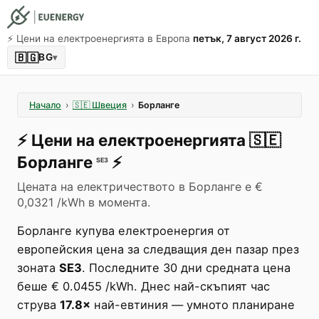
⚡️ Цени на електроенергията в Европа
петък, 7 август 2026 г.
🇧🇬
BG
▾
Начало
›
🇸🇪
Швеция
›
Борланге
⚡️
Цени на електроенергията
🇸🇪
Борланге
⚡️
SE3
Цената на електричеството в Борланге е €
0,0321 /kWh в момента.
Борланге купува електроенергия от
европейския цена за следващия ден пазар през
зоната
SE3
. Последните 30 дни средната цена
беше € 0.0455 /kWh. Днес най-скъпият час
струва
17.8×
най-евтиния — умното планиране