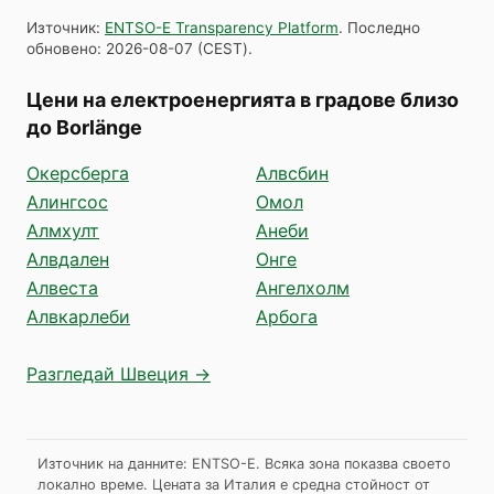
Източник
:
ENTSO-E Transparency Platform
.
Последно
обновено
:
2026-08-07
(
CEST
).
Цени на електроенергията в градове близо
до Borlänge
Окерсберга
Алвсбин
Алингсос
Омол
Алмхулт
Анеби
Алвдален
Онге
Алвеста
Ангелхолм
Алвкарлеби
Арбога
Разгледай Швеция →
Източник на данните: ENTSO-E. Всяка зона показва своето
локално време. Цената за Италия е средна стойност от