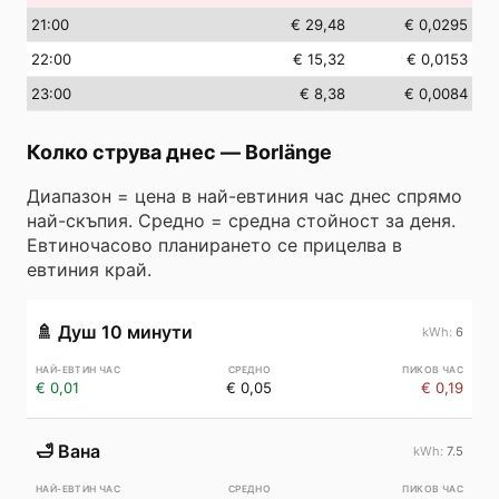
21
:00
€ 29,48
€ 0,0295
22
:00
€ 15,32
€ 0,0153
23
:00
€ 8,38
€ 0,0084
Колко струва днес
—
Borlänge
Диапазон = цена в най-евтиния час днес спрямо
най-скъпия. Средно = средна стойност за деня.
Евтиночасово планирането се прицелва в
евтиния край.
🚿
Душ 10 минути
6
€ 0,01
€ 0,05
€ 0,19
🛁
Вана
7.5