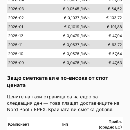
2026-03
€ 0,0545
/kWh
€ 54,52
2026-02
€ 0,1037
/kWh
€ 103,72
2026-01
€ 0,1019
/kWh
€ 101,88
2025-12
€ 0,0479
/kWh
€ 47,94
2025-11
€ 0,0637
/kWh
€ 63,72
2025-10
€ 0,0576
/kWh
€ 57,64
2025-09
€ 0,0476
/kWh
€ 47,63
Защо сметката ви е по-висока от спот
цената
Цените на тази страница са на едро за
следващия ден — това плащат доставчиците на
Nord Pool / EPEX. Крайната ви сметка добавя:
Прибл.
Компонент
Тип
(средно ЕС)