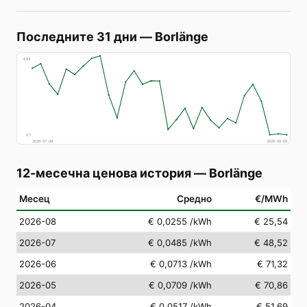
Последните 31 дни
—
Borlänge
€
83
€
7
2026-07-09
2026-08-08
12-месечна ценова история
—
Borlänge
Месец
Средно
€/MWh
2026-08
€ 0,0255
/kWh
€ 25,54
2026-07
€ 0,0485
/kWh
€ 48,52
2026-06
€ 0,0713
/kWh
€ 71,32
2026-05
€ 0,0709
/kWh
€ 70,86
2026-04
€ 0,0517
/kWh
€ 51,69