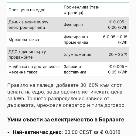
Променлива (тази
Спот цена на едро
—
страница)
Данък / акциз върху
€ 0.005 –
Фиксиран
електроенергията
0.20 /kWh
Фиксирана +
€ 0.05 – 0.15
Мрежова такса
променлива
/kWh
ДДС / данък върху
% умножение
20 – 25 %
продажбите
Надбавка на доставчика +
Зависи от
€ 0.005 –
месечна такса
доставчика
0.05 /kWh
Правило на палеца: добавете 30–60% към спот
цената на едро, за да оцените истинската цена
за kWh. Точното разпределение зависи от
държавата, мрежовия оператор и типа договор.
Умни съвети за електричество в Борланге
Най-евтин час днес:
03:00 CEST за € 0.0018