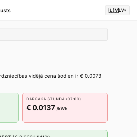
gusts
🇱🇻
LV
▾
tirdzniecības vidējā cena šodien ir € 0.0073
DĀRGĀKĀ STUNDA (07:00)
€ 0.0137
/kWh