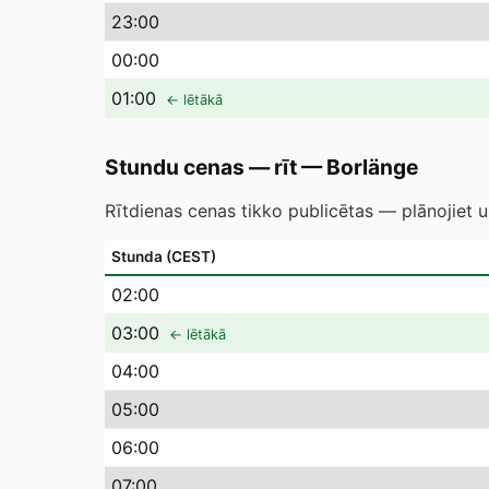
23
:00
00
:00
01
:00
← lētākā
Stundu cenas — rīt
—
Borlänge
Rītdienas cenas tikko publicētas — plānojiet u
Stunda (CEST)
02
:00
03
:00
← lētākā
04
:00
05
:00
06
:00
07
:00