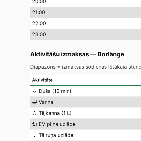
20
:00
21
:00
22
:00
23
:00
Aktivitāšu izmaksas
—
Borlänge
Diapazons = izmaksas šodienas lētākajā stundā
Aktivitāte
🚿
Duša (10 min)
🛁
Vanna
💧
Tējkanna (1 L)
🔌
EV pilna uzlāde
📱
Tālruņa uzlāde