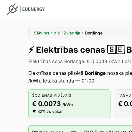
Sākums
›
🇸🇪
Zviedrija
›
Borlänge
⚡️
Elektrības cenas
🇸🇪
B
Elektrības cena Borlänge: € 0.0048 /kWh tieši
Elektrības cenas pilsētā
Borlänge
nosaka pi
/kWh, lētākā stunda — 01:00.
ŠODIENAS VIDĒJAIS
TAGAD 
€ 0.0073
€ 0
/kWh
▼ 82% vs vakar