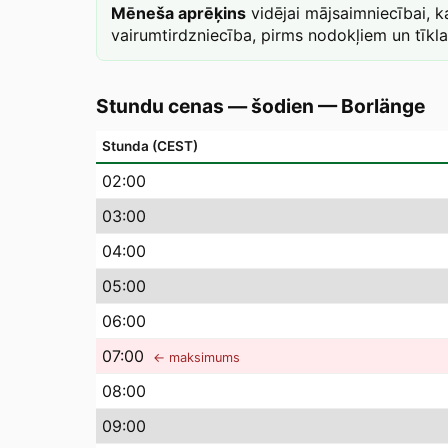
Mēneša aprēķins
vidējai mājsaimniecībai, 
vairumtirdzniecība, pirms nodokļiem un tīkl
Stundu cenas — šodien
—
Borlänge
Stunda (CEST)
02
:00
03
:00
04
:00
05
:00
06
:00
07
:00
← maksimums
08
:00
09
:00