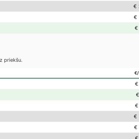
€ 
€ 
€
z priekšu.
€
€
€
€
€ 
€
€