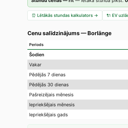
Stundu cenas — rīt
—
lētākā stunda plkst.
0
⏰
Lētākās stundas kalkulators
→
🔌
EV uzlā
Cenu salīdzinājums
—
Borlänge
Periods
Šodien
Vakar
Pēdējās 7 dienas
Pēdējās 30 dienas
Pašreizējais mēnesis
Iepriekšējais mēnesis
Iepriekšējais gads