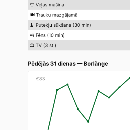
👕
Veļas mašīna
🍽️
Trauku mazgājamā
🧹
Putekļu sūkšana (30 min)
💨
Fēns (10 min)
📺
TV (3 st.)
Pēdējās 31 dienas
—
Borlänge
€
83