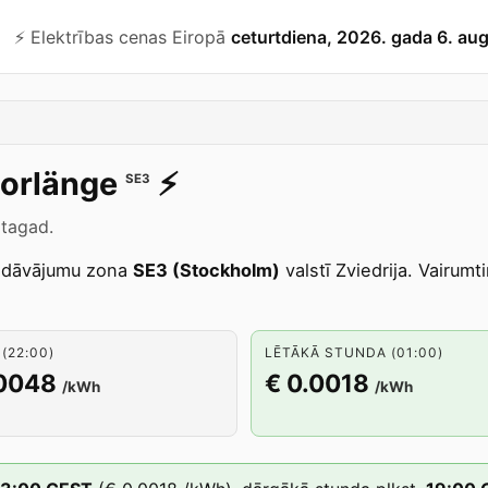
⚡️ Elektrības cenas Eiropā
ceturtdiena, 2026. gada 6. au
orlänge
⚡️
SE3
 tagad.
edāvājumu zona
SE3 (Stockholm)
valstī Zviedrija. Vairum
(22:00)
LĒTĀKĀ STUNDA (01:00)
.0048
€ 0.0018
/kWh
/kWh