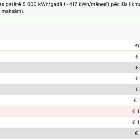
kas patērē 5 000 kWh/gadā (~417 kWh/mēnesī) pēc šīs likme
a maksām).
€
€
€
€
€
€ 
€ 1
€ 1
€ 