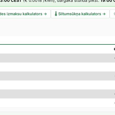
3
:00
CEST
(
€ 0.0018
/kWh),
dārgākā stunda plkst.
19
:00
des izmaksu kalkulators
→
🌡️
Siltumsūkņa kalkulators
→