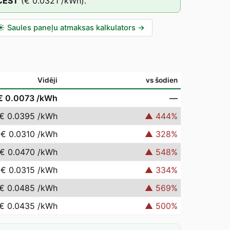
CEST
(
€ 0.0321
/kWh).
☀️
Saules paneļu atmaksas kalkulators
→
Vidēji
vs šodien
€ 0.0073
/kWh
—
€ 0.0395
/kWh
▲
444
%
€ 0.0310
/kWh
▲
328
%
€ 0.0470
/kWh
▲
548
%
€ 0.0315
/kWh
▲
334
%
€ 0.0485
/kWh
▲
569
%
€ 0.0435
/kWh
▲
500
%