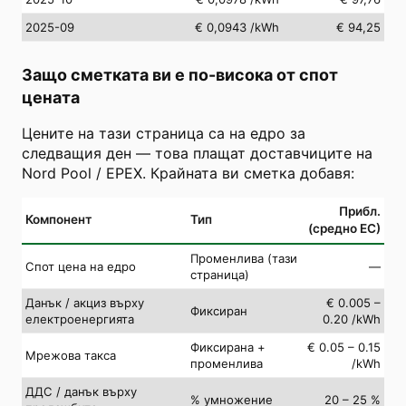
2025-09
€ 0,0943
/kWh
€ 94,25
Защо сметката ви е по-висока от спот
цената
Цените на тази страница са на едро за
следващия ден — това плащат доставчиците на
Nord Pool / EPEX. Крайната ви сметка добавя:
Прибл.
Компонент
Тип
(средно ЕС)
Променлива (тази
Спот цена на едро
—
страница)
Данък / акциз върху
€ 0.005 –
Фиксиран
електроенергията
0.20 /kWh
Фиксирана +
€ 0.05 – 0.15
Мрежова такса
променлива
/kWh
ДДС / данък върху
% умножение
20 – 25 %