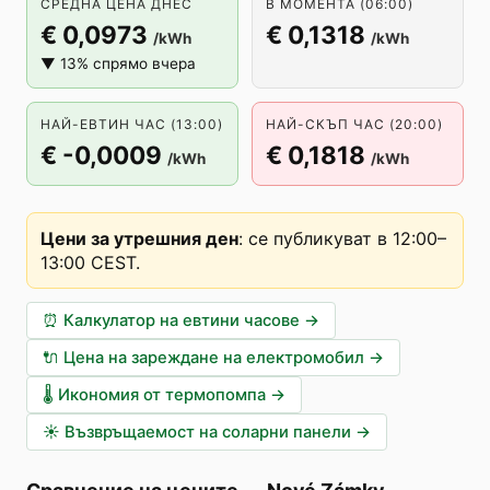
СРЕДНА ЦЕНА ДНЕС
В МОМЕНТА (06:00)
€ 0,0973
€ 0,1318
/kWh
/kWh
▼ 13% спрямо вчера
НАЙ-ЕВТИН ЧАС (13:00)
НАЙ-СКЪП ЧАС (20:00)
€ -0,0009
€ 0,1818
/kWh
/kWh
Цени за утрешния ден
:
се публикуват в 12:00–
13:00 CEST
.
⏰
Калкулатор на евтини часове
→
🔌
Цена на зареждане на електромобил
→
🌡️
Икономия от термопомпа
→
☀️
Възвръщаемост на соларни панели
→