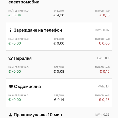
електромобил
€ -0,04
€ 4,38
€ 8,18
📱
Зареждане на телефон
0.02
€ -0,00
€ 0,00
€ 0,00
👕
Пералня
0.8
€ -0,00
€ 0,08
€ 0,15
🍽️
Съдомиялна
1.4
€ -0,00
€ 0,14
€ 0,25
🧹
Прахосмукачка 10 мин
0.33