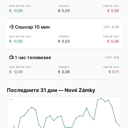
€ -0,00
€ 0,03
€ 0,06
💨
Сешоар 10 мин
0.33
€ -0,00
€ 0,03
€ 0,06
📺
1 час телевизия
0.6
€ -0,00
€ 0,06
€ 0,11
Последните 31 дни
—
Nové Zámky
€
191