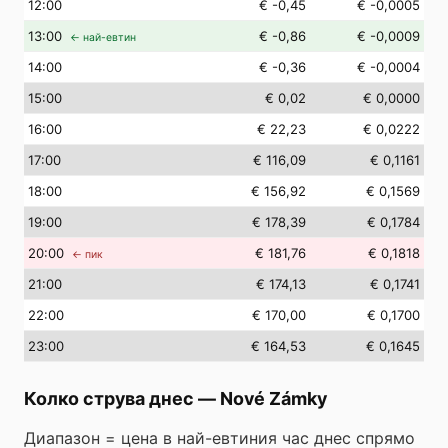
12
:00
€ -0,45
€ -0,0005
13
:00
€ -0,86
€ -0,0009
← най-евтин
14
:00
€ -0,36
€ -0,0004
15
:00
€ 0,02
€ 0,0000
16
:00
€ 22,23
€ 0,0222
17
:00
€ 116,09
€ 0,1161
18
:00
€ 156,92
€ 0,1569
19
:00
€ 178,39
€ 0,1784
20
:00
€ 181,76
€ 0,1818
← пик
21
:00
€ 174,13
€ 0,1741
22
:00
€ 170,00
€ 0,1700
23
:00
€ 164,53
€ 0,1645
Колко струва днес
—
Nové Zámky
Диапазон = цена в най-евтиния час днес спрямо