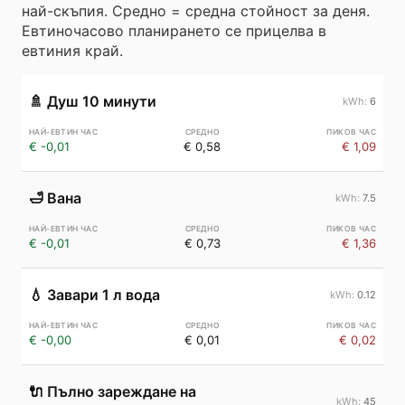
най-скъпия. Средно = средна стойност за деня.
Евтиночасово планирането се прицелва в
евтиния край.
🚿
Душ 10 минути
6
€ -0,01
€ 0,58
€ 1,09
🛁
Вана
7.5
€ -0,01
€ 0,73
€ 1,36
💧
Завари 1 л вода
0.12
€ -0,00
€ 0,01
€ 0,02
🔌
Пълно зареждане на
45