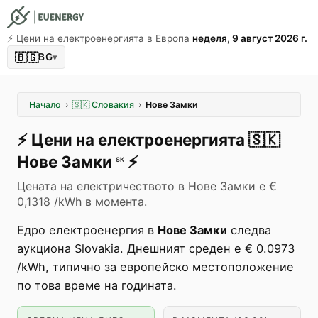
⚡️ Цени на електроенергията в Европа
неделя, 9 август 2026 г.
🇧🇬
BG
▾
Начало
›
🇸🇰
Словакия
›
Нове Замки
⚡️
Цени на електроенергията
🇸🇰
Нове Замки
⚡️
SK
Цената на електричеството в Нове Замки е €
0,1318 /kWh в момента.
Едро електроенергия в
Нове Замки
следва
аукциона Slovakia. Днешният среден е € 0.0973
/kWh, типично за европейско местоположение
по това време на годината.