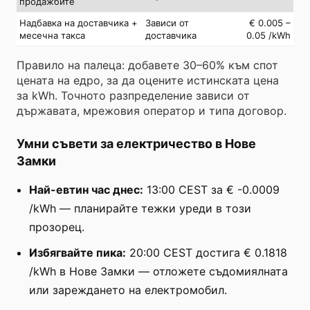
продажбите
Надбавка на доставчика +
Зависи от
€ 0.005 –
месечна такса
доставчика
0.05 /kWh
Правило на палеца: добавете 30–60% към спот
цената на едро, за да оцените истинската цена
за kWh. Точното разпределение зависи от
държавата, мрежовия оператор и типа договор.
Умни съвети за електричество в Нове
Замки
Най-евтин час днес:
13:00 CEST за € -0.0009
/kWh — планирайте тежки уреди в този
прозорец.
Избягвайте пика:
20:00 CEST достига € 0.1818
/kWh в Нове Замки — отложете съдомиялната
или зареждането на електромобил.