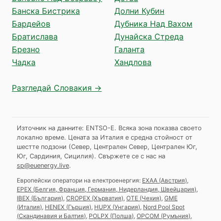
Банска Бистрика
Долни Кубин
Бардейов
Дубника Над Вахом
Братислава
Дунайска Стреда
Брезно
Галанта
Чадка
Хандлова
Разгледай Словакия →
Източник на данните: ENTSO-E. Всяка зона показва своето
локално време. Цената за Италия е средна стойност от
шестте подзони (Север, Централен Север, Централен Юг,
Юг, Сардиния, Сицилия).
Свържете се с нас на
sp@euenergy.live
.
Европейски оператори на електроенергия:
EXAA
(
Австрия
)
,
EPEX
(
Белгия, Франция, Германия, Нидерландия, Швейцария
)
,
IBEX
(
България
)
,
CROPEX
(
Хърватия
)
,
OTE
(
Чехия
)
,
GME
(
Италия
)
,
HENEX
(
Гърция
)
,
HUPX
(
Унгария
)
,
Nord Pool Spot
(
Скандинавия и Балтия
)
,
POLPX
(
Полша
)
,
OPCOM
(
Румъния
)
,