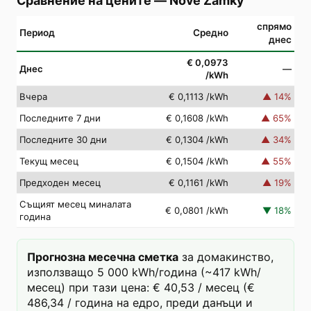
Сравнение на цените
—
Nové Zámky
спрямо
Период
Средно
днес
€ 0,0973
Днес
—
/kWh
Вчера
€ 0,1113
/kWh
▲
14
%
Последните 7 дни
€ 0,1608
/kWh
▲
65
%
Последните 30 дни
€ 0,1304
/kWh
▲
34
%
Текущ месец
€ 0,1504
/kWh
▲
55
%
Предходен месец
€ 0,1161
/kWh
▲
19
%
Същият месец миналата
€ 0,0801
/kWh
▼
18
%
година
Прогнозна месечна сметка
за домакинство,
използващо 5 000 kWh/година (~417 kWh/
месец) при тази цена: € 40,53 / месец (€
486,34 / година на едро, преди данъци и