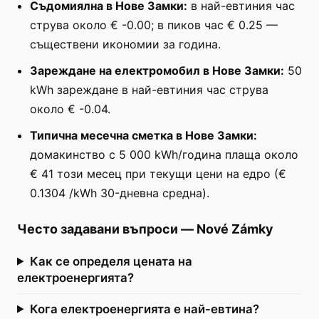
Съдомиялна в Нове Замки:
в най-евтиния час
струва около € -0.00; в пиков час € 0.25 —
съществени икономии за година.
Зареждане на електромобил в Нове Замки:
50
kWh зареждане в най-евтиния час струва
около € -0.04.
Типична месечна сметка в Нове Замки:
домакинство с 5 000 kWh/година плаща около
€ 41 този месец при текущи цени на едро (€
0.1304 /kWh 30-дневна средна).
Често задавани въпроси
—
Nové Zámky
Как се определя цената на
електроенергията?
Кога електроенергията е най-евтина?