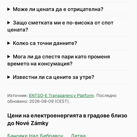
Може ли цената да е отрицателна?
Защо сметката ми е по-висока от спот
цената?
Колко са точни данните?
Мога ли да спестя пари като променя
времето на консумация?
Известни ли са цените за утре?
Източник
:
ENTSO-E Transparency Platform
.
Последно
обновено
:
2026-08-09
(
CEST
).
Цени на електроенергията в градове близо
до Nové Zámky
Бановке Над Бебравоу
Детва