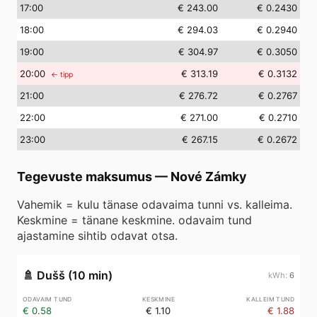
17
:00
€ 243.00
€ 0.2430
18
:00
€ 294.03
€ 0.2940
19
:00
€ 304.97
€ 0.3050
20
:00
€ 313.19
€ 0.3132
← tipp
21
:00
€ 276.72
€ 0.2767
22
:00
€ 271.00
€ 0.2710
23
:00
€ 267.15
€ 0.2672
Tegevuste maksumus
—
Nové Zámky
Vahemik = kulu tänase odavaima tunni vs. kalleima.
Keskmine = tänane keskmine. odavaim tund
ajastamine sihtib odavat otsa.
🚿
Dušš (10 min)
6
€ 0.58
€ 1.10
€ 1.88