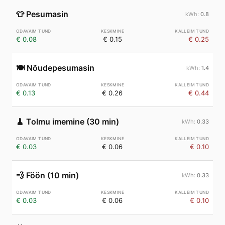
👕
Pesumasin
0.8
€ 0.08
€ 0.15
€ 0.25
🍽️
Nõudepesumasin
1.4
€ 0.13
€ 0.26
€ 0.44
🧹
Tolmu imemine (30 min)
0.33
€ 0.03
€ 0.06
€ 0.10
💨
Föön (10 min)
0.33
€ 0.03
€ 0.06
€ 0.10