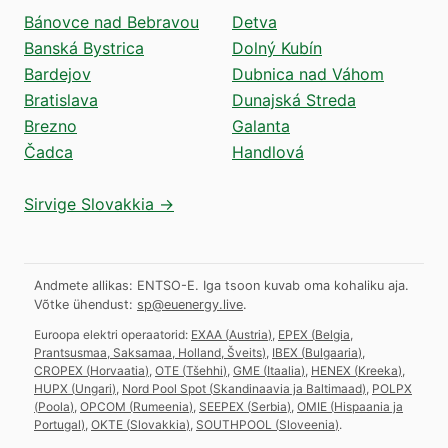
Bánovce nad Bebravou
Detva
Banská Bystrica
Dolný Kubín
Bardejov
Dubnica nad Váhom
Bratislava
Dunajská Streda
Brezno
Galanta
Čadca
Handlová
Sirvige Slovakkia →
Andmete allikas: ENTSO-E. Iga tsoon kuvab oma kohaliku aja.
Võtke ühendust:
sp@euenergy.live
.
Euroopa elektri operaatorid:
EXAA
(
Austria
)
,
EPEX
(
Belgia,
Prantsusmaa, Saksamaa, Holland, Šveits
)
,
IBEX
(
Bulgaaria
)
,
CROPEX
(
Horvaatia
)
,
OTE
(
Tšehhi
)
,
GME
(
Itaalia
)
,
HENEX
(
Kreeka
)
,
HUPX
(
Ungari
)
,
Nord Pool Spot
(
Skandinaavia ja Baltimaad
)
,
POLPX
(
Poola
)
,
OPCOM
(
Rumeenia
)
,
SEEPEX
(
Serbia
)
,
OMIE
(
Hispaania ja
Portugal
)
,
OKTE
(
Slovakkia
)
,
SOUTHPOOL
(
Sloveenia
)
.