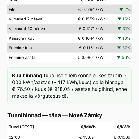
Eile
€ 0.1794
/kWh
▼
2
%
Viimased 7 päeva
€ 0.1559
/kWh
▼
15
%
Viimased 30 päeva
€ 0.1271
/kWh
▼
31
%
Käesolev kuu
€ 0.1644
/kWh
▼
10
%
Eelmine kuu
€ 0.1161
/kWh
▼
37
%
Eelmine aasta
€ 0.0801
/kWh
▼
56
%
Kuu hinnang
tüüpilisele leibkonnale, kes tarbib 5
000 kWh/aastas (~417 kWh/kuus) selle hinnaga:
€ 76.50 / kuus (€ 918.05 / aastas hulgihind, enne
makse ja võrgutasusid).
Tunnihinnad — täna
—
Nové Zámky
Tund (CEST)
€/MWh
€/kWh
02
:00
€ 158.91
€ 0.1589