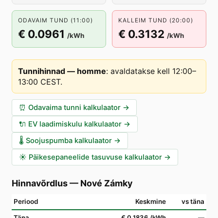
ODAVAIM TUND (11:00)
KALLEIM TUND (20:00)
€ 0.0961
€ 0.3132
/kWh
/kWh
Tunnihinnad — homme
:
avaldatakse kell 12:00–
13:00 CEST
.
⏰
Odavaima tunni kalkulaator
→
🔌
EV laadimiskulu kalkulaator
→
🌡️
Soojuspumba kalkulaator
→
☀️
Päikesepaneelide tasuvuse kalkulaator
→
Hinnavõrdlus
—
Nové Zámky
Periood
Keskmine
vs täna
Täna
€ 0.1836
/kWh
—