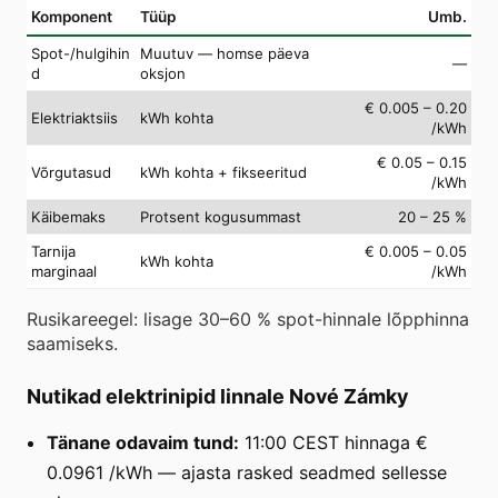
Komponent
Tüüp
Umb.
Spot-/hulgihin
Muutuv — homse päeva
—
d
oksjon
€ 0.005 – 0.20
Elektriaktsiis
kWh kohta
/kWh
€ 0.05 – 0.15
Võrgutasud
kWh kohta + fikseeritud
/kWh
Käibemaks
Protsent kogusummast
20 – 25 %
Tarnija
€ 0.005 – 0.05
kWh kohta
marginaal
/kWh
Rusikareegel: lisage 30–60 % spot-hinnale lõpphinna
saamiseks.
Nutikad elektrinipid linnale Nové Zámky
Tänane odavaim tund:
11:00 CEST hinnaga €
0.0961 /kWh — ajasta rasked seadmed sellesse