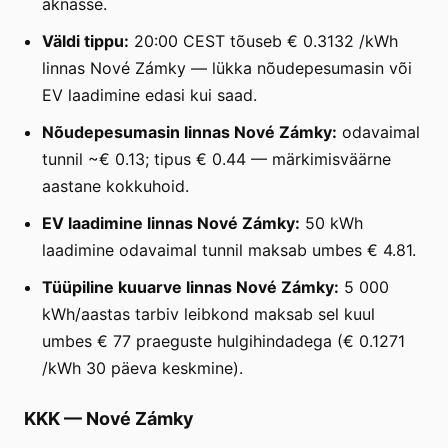
aknasse.
Väldi tippu:
20:00 CEST tõuseb € 0.3132 /kWh
linnas Nové Zámky — lükka nõudepesumasin või
EV laadimine edasi kui saad.
Nõudepesumasin linnas Nové Zámky:
odavaimal
tunnil ~€ 0.13; tipus € 0.44 — märkimisväärne
aastane kokkuhoid.
EV laadimine linnas Nové Zámky:
50 kWh
laadimine odavaimal tunnil maksab umbes € 4.81.
Tüüpiline kuuarve linnas Nové Zámky:
5 000
kWh/aastas tarbiv leibkond maksab sel kuul
umbes € 77 praeguste hulgihindadega (€ 0.1271
/kWh 30 päeva keskmine).
KKK
—
Nové Zámky