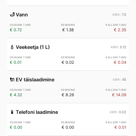
🛁
Vann
7.5
€ 0.72
€ 1.38
€ 2.35
💧
Veekeetja (1 L)
0.12
€ 0.01
€ 0.02
€ 0.04
🔌
EV täislaadimine
45
€ 4.32
€ 8.26
€ 14.09
📱
Telefoni laadimine
0.02
€ 0.00
€ 0.00
€ 0.01