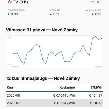
📺
TV (3 h)
0.6
€ 0.06
€ 0.11
€ 0.19
Viimased 31 päeva
—
Nové Zámky
€
191
€
80
2026-07-08
2026-08-06
12 kuu hinnaajalugu
—
Nové Zámky
Kuu
Keskmine
€/MWh
2026-08
€ 0.1644
/kWh
€ 164.37
2026-07
€ 0.1161
/kWh
€ 116.13