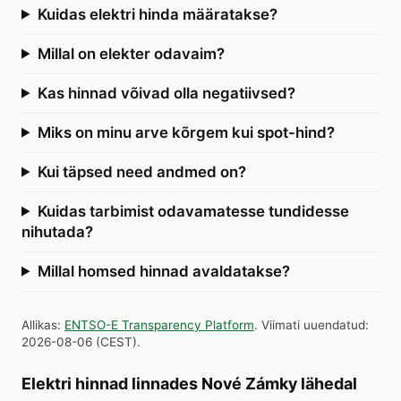
Kuidas elektri hinda määratakse?
Millal on elekter odavaim?
Kas hinnad võivad olla negatiivsed?
Miks on minu arve kõrgem kui spot-hind?
Kui täpsed need andmed on?
Kuidas tarbimist odavamatesse tundidesse
nihutada?
Millal homsed hinnad avaldatakse?
Allikas
:
ENTSO-E Transparency Platform
.
Viimati uuendatud
:
2026-08-06
(
CEST
).
Elektri hinnad linnades Nové Zámky lähedal