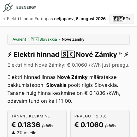
🇪🇪
⚡️ Elektri hinnad Euroopas
neljapäev, 6. august 2026
ET
▾
Avaleht
›
🇸🇰
Slovakkia
›
Nové Zámky
⚡️
Elektri hinnad
🇸🇰
Nové Zámky
⚡️
SK
Elektri hind Nové Zámky: € 0.1060 /kWh just praegu.
Elektri hinnad linnas
Nové Zámky
määratakse
pakkumistsooni
Slovakia
poolt riigis Slovakkia.
Tänane hulgihinna keskmine on € 0.1836 /kWh,
odavaim tund on kell 11:00.
TÄNANE KESKMINE
PRAEGU (12:00)
€ 0.1836
€ 0.1060
/kWh
/kWh
▲ 2% vs eile