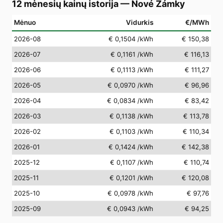
12 mėnesių kainų istorija
—
Nové Zámky
Mėnuo
Vidurkis
€/MWh
2026-08
€ 0,1504
/kWh
€ 150,38
2026-07
€ 0,1161
/kWh
€ 116,13
2026-06
€ 0,1113
/kWh
€ 111,27
2026-05
€ 0,0970
/kWh
€ 96,96
2026-04
€ 0,0834
/kWh
€ 83,42
2026-03
€ 0,1138
/kWh
€ 113,78
2026-02
€ 0,1103
/kWh
€ 110,34
2026-01
€ 0,1424
/kWh
€ 142,38
2025-12
€ 0,1107
/kWh
€ 110,74
2025-11
€ 0,1201
/kWh
€ 120,08
2025-10
€ 0,0978
/kWh
€ 97,76
2025-09
€ 0,0943
/kWh
€ 94,25