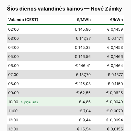
Šios dienos valandinės kainos
—
Nové Zámky
Valanda (CEST)
€/MWh
€/kWh
02
:00
€ 145,90
€ 0,1459
03
:00
€ 147,37
€ 0,1474
04
:00
€ 145,32
€ 0,1453
05
:00
€ 146,56
€ 0,1466
06
:00
€ 146,41
€ 0,1464
07
:00
€ 137,70
€ 0,1377
08
:00
€ 115,03
€ 0,1150
09
:00
€ 62,55
€ 0,0625
10
:00
€ 4,86
€ 0,0049
← pigiausias
11
:00
€ 7,04
€ 0,0070
12
:00
€ 9,44
€ 0,0094
13
:00
€ 15,54
€ 0,0155