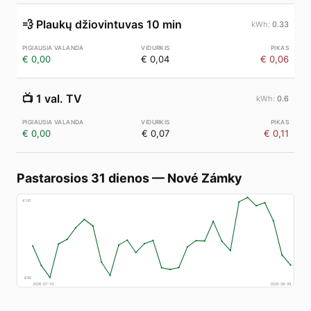
💨
Plaukų džiovintuvas 10 min
0.33
€ 0,00
€ 0,04
€ 0,06
📺
1 val. TV
0.6
€ 0,00
€ 0,07
€ 0,11
Pastarosios 31 dienos
—
Nové Zámky
€
191
€
80
2026-07-10
2026-08-09