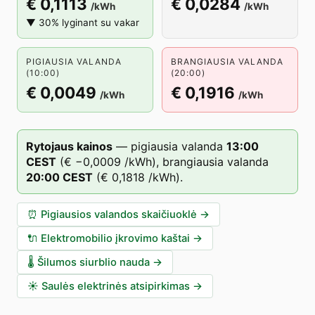
€ 0,1113
€ 0,0284
/kWh
/kWh
▼ 30% lyginant su vakar
PIGIAUSIA VALANDA
BRANGIAUSIA VALANDA
(10:00)
(20:00)
€ 0,0049
€ 0,1916
/kWh
/kWh
Rytojaus kainos
—
pigiausia valanda
13
:00
CEST
(
€ −0,0009
/kWh),
brangiausia valanda
20
:00
CEST
(
€ 0,1818
/kWh).
⏰
Pigiausios valandos skaičiuoklė
→
🔌
Elektromobilio įkrovimo kaštai
→
🌡️
Šilumos siurblio nauda
→
☀️
Saulės elektrinės atsipirkimas
→