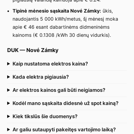
Tipinė mėnesio sąskaita Nové Zámky:
ūkis,
naudojantis 5 000 kWh/metus, šį mėnesį moka
apie € 46 esant dabartinėms didmeninėms
kainoms (€ 0.1308 /kWh 30 dienų vidurkis).
DUK
—
Nové Zámky
Kaip nustatoma elektros kaina?
Kada elektra pigiausia?
Ar elektros kainos gali būti neigiamos?
Kodėl mano sąskaita didesnė už spot kainą?
Kiek tikslūs šie duomenys?
Ar galiu sutaupyti pakeitęs vartojimo laiką?