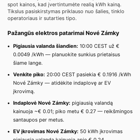
spot kainos, kad įvertintumėte realią kWh kainą.
Tikslus pasiskirstymas priklauso nuo šalies, tinklo
operatoriaus ir sutarties tipo.
Pažangūs elektros patarimai Nové Zámky
Pigiausia valanda šiandien:
10:00 CEST už €
0.0049 /kWh — planuokite sunkius prietaisus
šiame lange.
Venkite piko:
20:00 CEST pasiekia € 0.1916 /kWh
Nové Zámky — atidėkite indaplovę ar EV
įkrovimą.
Indaplovė Nové Zámky:
pigiausią valandą
kainuoja ~€ 0.01; piko metu € 0.27 — reikšmingos
santaupos per metus.
EV įkrovimas Nové Zámky:
50 kWh įkrovimas
pigiausią valandą kainuoja apie € 0.24.