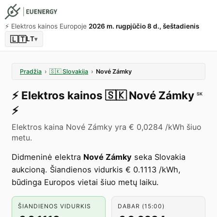
⚡️ Elektros kainos Europoje
2026 m. rugpjūčio 8 d., šeštadienis
🇱🇹
LT
▾
Pradžia
›
🇸🇰
Slovakija
›
Nové Zámky
⚡️
Elektros kainos
🇸🇰
Nové Zámky
SK
⚡️
Elektros kaina Nové Zámky yra € 0,0284 /kWh šiuo
metu.
Didmeninė elektra
Nové Zámky
seka Slovakia
aukcioną. Šiandienos vidurkis € 0.1113 /kWh,
būdinga Europos vietai šiuo metų laiku.
ŠIANDIENOS VIDURKIS
DABAR (15:00)