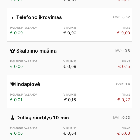
📱
Telefono įkrovimas
0.02
€ 0,00
€ 0,00
€ 0,00
👕
Skalbimo mašina
0.8
€ 0,00
€ 0,09
€ 0,15
🍽️
Indaplovė
1.4
€ 0,01
€ 0,16
€ 0,27
🧹
Dulkių siurblys 10 min
0.33
€ 0,00
€ 0,04
€ 0,06