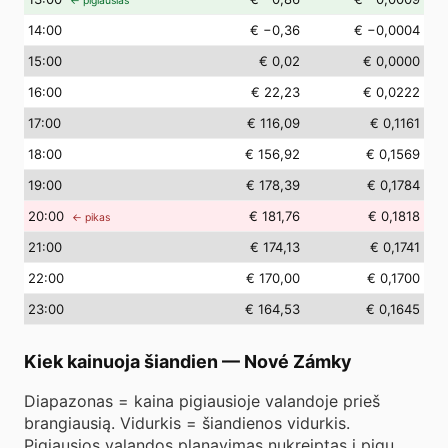
← pigiausias
14
:00
€ −0,36
€ −0,0004
15
:00
€ 0,02
€ 0,0000
16
:00
€ 22,23
€ 0,0222
17
:00
€ 116,09
€ 0,1161
18
:00
€ 156,92
€ 0,1569
19
:00
€ 178,39
€ 0,1784
20
:00
€ 181,76
€ 0,1818
← pikas
21
:00
€ 174,13
€ 0,1741
22
:00
€ 170,00
€ 0,1700
23
:00
€ 164,53
€ 0,1645
Kiek kainuoja šiandien
—
Nové Zámky
Diapazonas = kaina pigiausioje valandoje prieš
brangiausią. Vidurkis = šiandienos vidurkis.
Pigiausios valandos planavimas nukreiptas į pigų