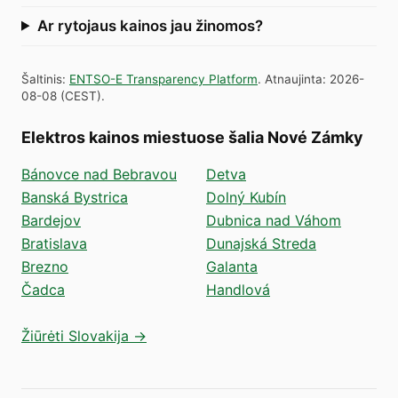
Ar rytojaus kainos jau žinomos?
Šaltinis
:
ENTSO-E Transparency Platform
.
Atnaujinta
:
2026-
08-08
(
CEST
).
Elektros kainos miestuose šalia Nové Zámky
Bánovce nad Bebravou
Detva
Banská Bystrica
Dolný Kubín
Bardejov
Dubnica nad Váhom
Bratislava
Dunajská Streda
Brezno
Galanta
Čadca
Handlová
Žiūrėti Slovakija →