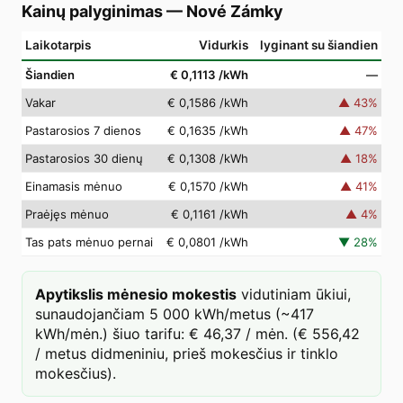
Kainų palyginimas
—
Nové Zámky
Laikotarpis
Vidurkis
lyginant su šiandien
Šiandien
€ 0,1113
/kWh
—
Vakar
€ 0,1586
/kWh
▲
43
%
Pastarosios 7 dienos
€ 0,1635
/kWh
▲
47
%
Pastarosios 30 dienų
€ 0,1308
/kWh
▲
18
%
Einamasis mėnuo
€ 0,1570
/kWh
▲
41
%
Praėjęs mėnuo
€ 0,1161
/kWh
▲
4
%
Tas pats mėnuo pernai
€ 0,0801
/kWh
▼
28
%
Apytikslis mėnesio mokestis
vidutiniam ūkiui,
sunaudojančiam 5 000 kWh/metus (~417
kWh/mėn.) šiuo tarifu: € 46,37 / mėn. (€ 556,42
/ metus didmeniniu, prieš mokesčius ir tinklo
mokesčius).