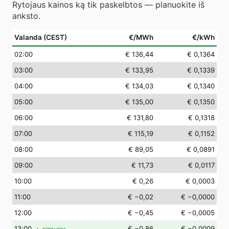
Rytojaus kainos ką tik paskelbtos — planuokite iš
anksto.
Valanda (CEST)
€/MWh
€/kWh
02
:00
€ 136,44
€ 0,1364
03
:00
€ 133,95
€ 0,1339
04
:00
€ 134,03
€ 0,1340
05
:00
€ 135,00
€ 0,1350
06
:00
€ 131,80
€ 0,1318
07
:00
€ 115,19
€ 0,1152
08
:00
€ 89,05
€ 0,0891
09
:00
€ 11,73
€ 0,0117
10
:00
€ 0,26
€ 0,0003
11
:00
€ −0,02
€ −0,0000
12
:00
€ −0,45
€ −0,0005
13
:00
€ −0,86
€ −0,0009