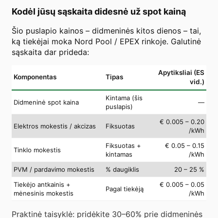
Kodėl jūsų sąskaita didesnė už spot kainą
Šio puslapio kainos – didmeninės kitos dienos – tai,
ką tiekėjai moka Nord Pool / EPEX rinkoje. Galutinė
sąskaita dar prideda:
Apytiksliai (ES
Komponentas
Tipas
vid.)
Kintama (šis
Didmeninė spot kaina
—
puslapis)
€ 0.005 – 0.20
Elektros mokestis / akcizas
Fiksuotas
/kWh
Fiksuotas +
€ 0.05 – 0.15
Tinklo mokestis
kintamas
/kWh
PVM / pardavimo mokestis
% daugiklis
20 – 25 %
Tiekėjo antkainis +
€ 0.005 – 0.05
Pagal tiekėją
mėnesinis mokestis
/kWh
Praktinė taisyklė: pridėkite 30–60% prie didmeninės