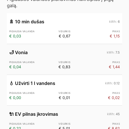
galą.
🚿
10 min dušas
6
€ 0,03
€ 0,67
€ 1,15
🛁
Vonia
7.5
€ 0,04
€ 0,83
€ 1,44
💧
Užvirti 1 l vandens
0.12
€ 0,00
€ 0,01
€ 0,02
🔌
EV pilnas įkrovimas
45
€ 0,22
€ 5,01
€ 8,62