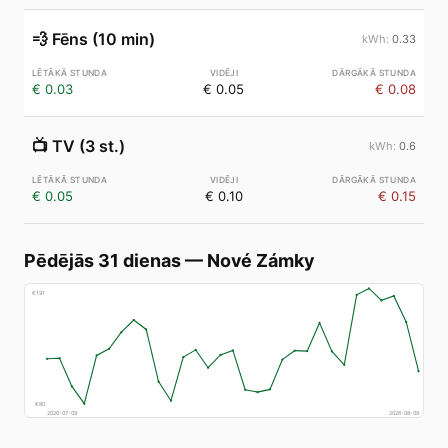
💨
Fēns (10 min)
0.33
€ 0.03
€ 0.05
€ 0.08
📺
TV (3 st.)
0.6
€ 0.05
€ 0.10
€ 0.15
Pēdējās 31 dienas
—
Nové Zámky
€
191
€
80
2026-07-09
2026-08-08