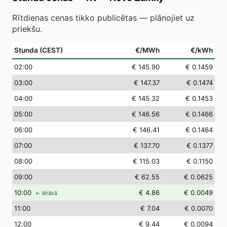
Rītdienas cenas tikko publicētas — plānojiet uz
priekšu.
Stunda (CEST)
€/MWh
€/kWh
02
:00
€ 145.90
€ 0.1459
03
:00
€ 147.37
€ 0.1474
04
:00
€ 145.32
€ 0.1453
05
:00
€ 146.56
€ 0.1466
06
:00
€ 146.41
€ 0.1464
07
:00
€ 137.70
€ 0.1377
08
:00
€ 115.03
€ 0.1150
09
:00
€ 62.55
€ 0.0625
10
:00
€ 4.86
€ 0.0049
← lētākā
11
:00
€ 7.04
€ 0.0070
12
:00
€ 9.44
€ 0.0094