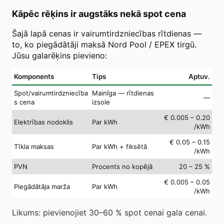
Kāpēc rēķins ir augstāks nekā spot cena
Šajā lapā cenas ir vairumtirdzniecības rītdienas —
to, ko piegādātāji maksā Nord Pool / EPEX tirgū.
Jūsu galarēķins pievieno:
Komponents
Tips
Aptuv.
Spot/vairumtirdzniecība
Mainīga — rītdienas
—
s cena
izsole
€ 0.005 – 0.20
Elektrības nodoklis
Par kWh
/kWh
€ 0.05 – 0.15
Tīkla maksas
Par kWh + fiksētā
/kWh
PVN
Procents no kopējā
20 – 25 %
€ 0.005 – 0.05
Piegādātāja marža
Par kWh
/kWh
Likums: pievienojiet 30–60 % spot cenai gala cenai.