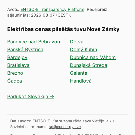
Avots
:
ENTSO-E Transparency Platform
.
Pēdējoreiz
atjaunināts
:
2026-08-07
(
CEST
).
Elektrības cenas pilsētās tuvu Nové Zámky
Bánovce nad Bebravou
Detva
Banská Bystrica
Dolný Kubín
Bardejov
Dubnica nad Váhom
Bratislava
Dunajská Streda
Brezno
Galanta
Čadca
Handlová
Pārlūkot Slovākija →
Datu avots: ENTSO-E. Katra zona rāda savu vietējo laiku.
Sazinieties ar mums:
sp@euenergy.live
.