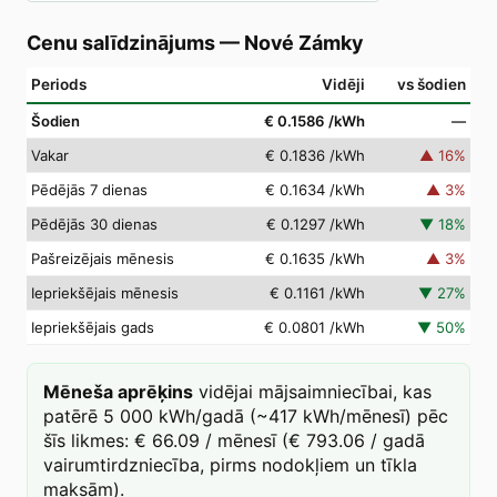
Cenu salīdzinājums
—
Nové Zámky
Periods
Vidēji
vs šodien
Šodien
€ 0.1586
/kWh
—
Vakar
€ 0.1836
/kWh
▲
16
%
Pēdējās 7 dienas
€ 0.1634
/kWh
▲
3
%
Pēdējās 30 dienas
€ 0.1297
/kWh
▼
18
%
Pašreizējais mēnesis
€ 0.1635
/kWh
▲
3
%
Iepriekšējais mēnesis
€ 0.1161
/kWh
▼
27
%
Iepriekšējais gads
€ 0.0801
/kWh
▼
50
%
Mēneša aprēķins
vidējai mājsaimniecībai, kas
patērē 5 000 kWh/gadā (~417 kWh/mēnesī) pēc
šīs likmes: € 66.09 / mēnesī (€ 793.06 / gadā
vairumtirdzniecība, pirms nodokļiem un tīkla
maksām).