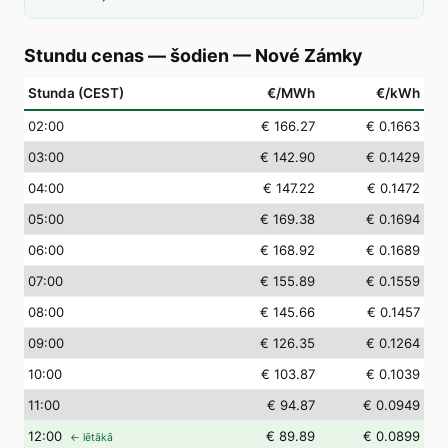
Stundu cenas — šodien
—
Nové Zámky
Stunda (CEST)
€/MWh
€/kWh
02
:00
€ 166.27
€ 0.1663
03
:00
€ 142.90
€ 0.1429
04
:00
€ 147.22
€ 0.1472
05
:00
€ 169.38
€ 0.1694
06
:00
€ 168.92
€ 0.1689
07
:00
€ 155.89
€ 0.1559
08
:00
€ 145.66
€ 0.1457
09
:00
€ 126.35
€ 0.1264
10
:00
€ 103.87
€ 0.1039
11
:00
€ 94.87
€ 0.0949
12
:00
€ 89.89
€ 0.0899
← lētākā