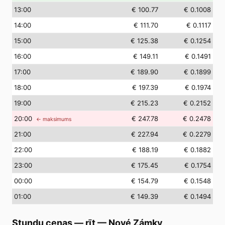
13
:00
€ 100.77
€ 0.1008
14
:00
€ 111.70
€ 0.1117
15
:00
€ 125.38
€ 0.1254
16
:00
€ 149.11
€ 0.1491
17
:00
€ 189.90
€ 0.1899
18
:00
€ 197.39
€ 0.1974
19
:00
€ 215.23
€ 0.2152
20
:00
€ 247.78
€ 0.2478
← maksimums
21
:00
€ 227.94
€ 0.2279
22
:00
€ 188.19
€ 0.1882
23
:00
€ 175.45
€ 0.1754
00
:00
€ 154.79
€ 0.1548
01
:00
€ 149.39
€ 0.1494
Stundu cenas — rīt
—
Nové Zámky