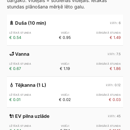
dārgāko. Vidējais = šodienas vidējais. lētākās
stundas plānošana mērķē lēto galu.
🚿
Duša (10 min)
6
€ 0.54
€ 0.95
€ 1.49
🛁
Vanna
7.5
€ 0.67
€ 1.19
€ 1.86
💧
Tējkanna (1 L)
0.12
€ 0.01
€ 0.02
€ 0.03
🔌
EV pilna uzlāde
45