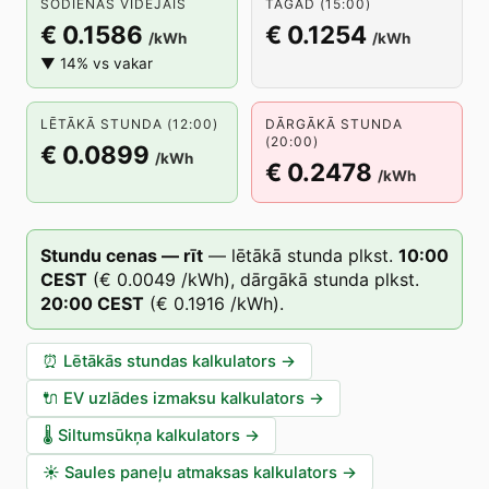
ŠODIENAS VIDĒJAIS
TAGAD (15:00)
€ 0.1586
€ 0.1254
/kWh
/kWh
▼ 14% vs vakar
LĒTĀKĀ STUNDA (12:00)
DĀRGĀKĀ STUNDA
(20:00)
€ 0.0899
/kWh
€ 0.2478
/kWh
Stundu cenas — rīt
—
lētākā stunda plkst.
10
:00
CEST
(
€ 0.0049
/kWh),
dārgākā stunda plkst.
20
:00
CEST
(
€ 0.1916
/kWh).
⏰
Lētākās stundas kalkulators
→
🔌
EV uzlādes izmaksu kalkulators
→
🌡️
Siltumsūkņa kalkulators
→
☀️
Saules paneļu atmaksas kalkulators
→