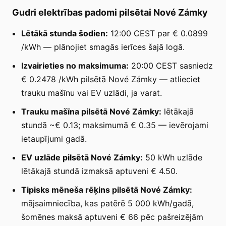
Gudri elektrības padomi pilsētai Nové Zámky
Lētākā stunda šodien:
12:00 CEST par € 0.0899
/kWh — plānojiet smagās ierīces šajā logā.
Izvairieties no maksimuma:
20:00 CEST sasniedz
€ 0.2478 /kWh pilsētā Nové Zámky — atlieciet
trauku mašīnu vai EV uzlādi, ja varat.
Trauku mašīna pilsētā Nové Zámky:
lētākajā
stundā ~€ 0.13; maksimumā € 0.35 — ievērojami
ietaupījumi gadā.
EV uzlāde pilsētā Nové Zámky:
50 kWh uzlāde
lētākajā stundā izmaksā aptuveni € 4.50.
Tipisks mēneša rēķins pilsētā Nové Zámky:
mājsaimniecība, kas patērē 5 000 kWh/gadā,
šomēnes maksā aptuveni € 66 pēc pašreizējām