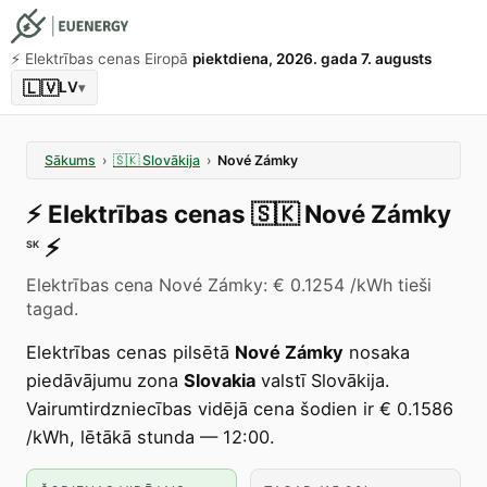
⚡️ Elektrības cenas Eiropā
piektdiena, 2026. gada 7. augusts
🇱🇻
LV
▾
Sākums
›
🇸🇰
Slovākija
›
Nové Zámky
⚡️
Elektrības cenas
🇸🇰
Nové Zámky
⚡️
SK
Elektrības cena Nové Zámky: € 0.1254 /kWh tieši
tagad.
Elektrības cenas pilsētā
Nové Zámky
nosaka
piedāvājumu zona
Slovakia
valstī Slovākija.
Vairumtirdzniecības vidējā cena šodien ir € 0.1586
/kWh, lētākā stunda — 12:00.