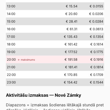
13
:00
€ 15.54
€ 0.0155
14
:00
€ 20.60
€ 0.0206
15
:00
€ 28.41
€ 0.0284
16
:00
€ 61.31
€ 0.0613
17
:00
€ 135.43
€ 0.1354
18
:00
€ 161.42
€ 0.1614
19
:00
€ 177.52
€ 0.1775
20
:00
€ 191.58
€ 0.1916
← maksimums
21
:00
€ 181.41
€ 0.1814
22
:00
€ 170.85
€ 0.1709
23
:00
€ 154.42
€ 0.1544
Aktivitāšu izmaksas
—
Nové Zámky
Diapazons = izmaksas šodienas lētākajā stundā pret