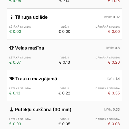
€ 4.04
€ 7.14
€ 11.15
📱
Tālruņa uzlāde
0.02
€ 0.00
€ 0.00
€ 0.00
👕
Veļas mašīna
0.8
€ 0.07
€ 0.13
€ 0.20
🍽️
Trauku mazgājamā
1.4
€ 0.13
€ 0.22
€ 0.35
🧹
Putekļu sūkšana (30 min)
0.33
€ 0.03
€ 0.05
€ 0.08