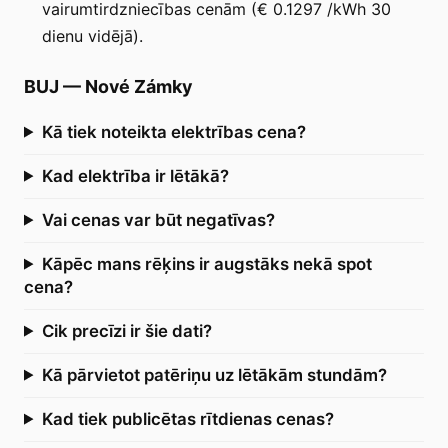
vairumtirdzniecības cenām (€ 0.1297 /kWh 30
dienu vidējā).
BUJ
—
Nové Zámky
Kā tiek noteikta elektrības cena?
Kad elektrība ir lētākā?
Vai cenas var būt negatīvas?
Kāpēc mans rēķins ir augstāks nekā spot
cena?
Cik precīzi ir šie dati?
Kā pārvietot patēriņu uz lētākām stundām?
Kad tiek publicētas rītdienas cenas?