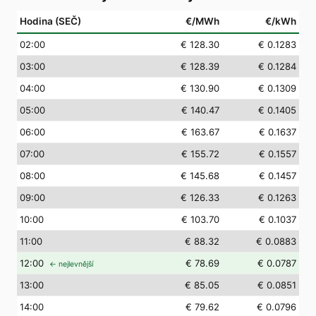
Hodina (SEČ)
€/MWh
€/kWh
02
:00
€ 128.30
€ 0.1283
03
:00
€ 128.39
€ 0.1284
04
:00
€ 130.90
€ 0.1309
05
:00
€ 140.47
€ 0.1405
06
:00
€ 163.67
€ 0.1637
07
:00
€ 155.72
€ 0.1557
08
:00
€ 145.68
€ 0.1457
09
:00
€ 126.33
€ 0.1263
10
:00
€ 103.70
€ 0.1037
11
:00
€ 88.32
€ 0.0883
12
:00
€ 78.69
€ 0.0787
← nejlevnější
13
:00
€ 85.05
€ 0.0851
14
:00
€ 79.62
€ 0.0796