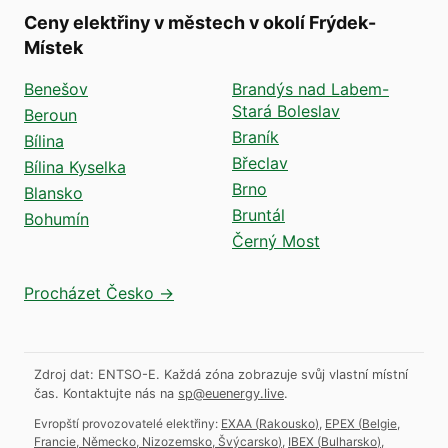
Ceny elektřiny v městech v okolí Frýdek-
Místek
Benešov
Brandýs nad Labem-
Stará Boleslav
Beroun
Braník
Bílina
Břeclav
Bílina Kyselka
Brno
Blansko
Bruntál
Bohumín
Černý Most
Procházet Česko →
Zdroj dat: ENTSO-E. Každá zóna zobrazuje svůj vlastní místní
čas.
Kontaktujte nás na
sp@euenergy.live
.
Evropští provozovatelé elektřiny:
EXAA
(
Rakousko
)
,
EPEX
(
Belgie,
Francie, Německo, Nizozemsko, Švýcarsko
)
,
IBEX
(
Bulharsko
)
,