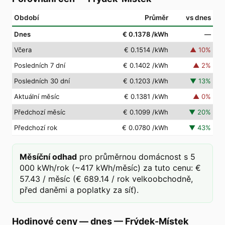
Období
Průměr
vs dnes
Dnes
€ 0.1378
/kWh
—
Včera
€ 0.1514
/kWh
▲
10
%
Posledních 7 dní
€ 0.1402
/kWh
▲
2
%
Posledních 30 dní
€ 0.1203
/kWh
▼
13
%
Aktuální měsíc
€ 0.1381
/kWh
▲
0
%
Předchozí měsíc
€ 0.1099
/kWh
▼
20
%
Předchozí rok
€ 0.0780
/kWh
▼
43
%
Měsíční odhad
pro průměrnou domácnost s 5
000 kWh/rok (~417 kWh/měsíc) za tuto cenu: €
57.43 / měsíc (€ 689.14 / rok velkoobchodně,
před daněmi a poplatky za síť).
Hodinové ceny — dnes
—
Frýdek-Místek