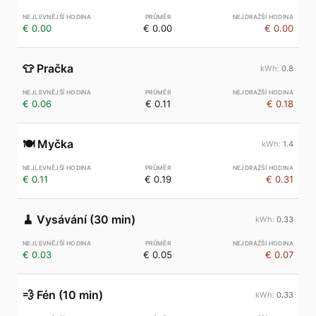
€ 0.00
€ 0.00
€ 0.00
👕
Pračka
0.8
€ 0.06
€ 0.11
€ 0.18
🍽️
Myčka
1.4
€ 0.11
€ 0.19
€ 0.31
🧹
Vysávání (30 min)
0.33
€ 0.03
€ 0.05
€ 0.07
💨
Fén (10 min)
0.33