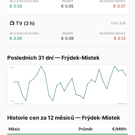
€ 0.03
€ 0.05
€ 0.07
📺
TV (3 h)
0.6
€ 0.05
€ 0.08
€ 0.13
Posledních 31 dní
—
Frýdek-Místek
€
160
€
78
2026-07-09
2026-08-07
Historie cen za 12 měsíců
—
Frýdek-Místek
Měsíc
Průměr
€/MWh