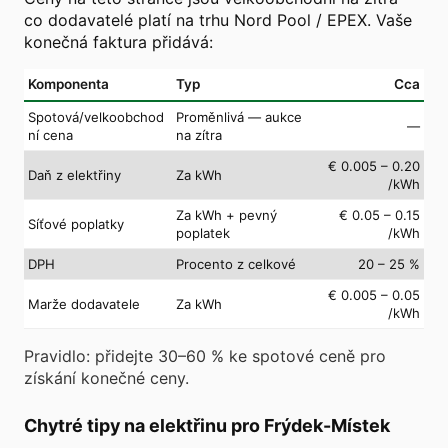
co dodavatelé platí na trhu Nord Pool / EPEX. Vaše
konečná faktura přidává:
Komponenta
Typ
Cca
Spotová/velkoobchod
Proměnlivá — aukce
—
ní cena
na zítra
€ 0.005 – 0.20
Daň z elektřiny
Za kWh
/kWh
Za kWh + pevný
€ 0.05 – 0.15
Síťové poplatky
poplatek
/kWh
DPH
Procento z celkové
20 – 25 %
€ 0.005 – 0.05
Marže dodavatele
Za kWh
/kWh
Pravidlo: přidejte 30–60 % ke spotové ceně pro
získání konečné ceny.
Chytré tipy na elektřinu pro Frýdek-Místek