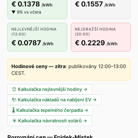
€ 0.1378
€ 0.1557
/kWh
/kWh
▼ 9% vs včera
NEJLEVNĚJŠÍ HODINA
NEJDRAŽŠÍ HODINA
(12:00)
(20:00)
€ 0.0787
€ 0.2229
/kWh
/kWh
Hodinové ceny — zítra
:
publikovány 12:00–13:00
CEST
.
⏰
Kalkulačka nejlevnější hodiny
→
🔌
Kalkulačka nákladů na nabíjení EV
→
🌡️
Kalkulačka tepelného čerpadla
→
☀️
Kalkulačka návratnosti solárů
→
Porovnání cen
—
Frýdek-Místek