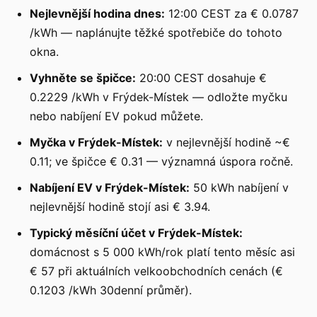
Nejlevnější hodina dnes:
12:00 CEST za € 0.0787
/kWh — naplánujte těžké spotřebiče do tohoto
okna.
Vyhněte se špičce:
20:00 CEST dosahuje €
0.2229 /kWh v Frýdek-Místek — odložte myčku
nebo nabíjení EV pokud můžete.
Myčka v Frýdek-Místek:
v nejlevnější hodině ~€
0.11; ve špičce € 0.31 — významná úspora ročně.
Nabíjení EV v Frýdek-Místek:
50 kWh nabíjení v
nejlevnější hodině stojí asi € 3.94.
Typický měsíční účet v Frýdek-Místek:
domácnost s 5 000 kWh/rok platí tento měsíc asi
€ 57 při aktuálních velkoobchodních cenách (€
0.1203 /kWh 30denní průměr).