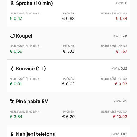
🚿
Sprcha (10 min)
6
€ 0.47
€ 0.83
€ 1.34
🛁
Koupel
7.5
€ 0.59
€ 1.03
€ 1.67
💧
Konvice (1 L)
0.12
€ 0.01
€ 0.02
€ 0.03
🔌
Plné nabití EV
45
€ 3.54
€ 6.20
€ 10.03
📱
Nabíjení telefonu
0.02