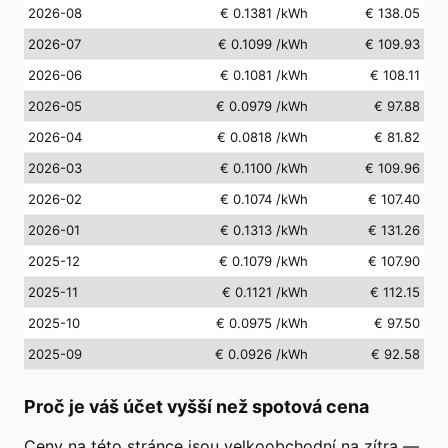
2026-08
€ 0.1381
/kWh
€ 138.05
2026-07
€ 0.1099
/kWh
€ 109.93
2026-06
€ 0.1081
/kWh
€ 108.11
2026-05
€ 0.0979
/kWh
€ 97.88
2026-04
€ 0.0818
/kWh
€ 81.82
2026-03
€ 0.1100
/kWh
€ 109.96
2026-02
€ 0.1074
/kWh
€ 107.40
2026-01
€ 0.1313
/kWh
€ 131.26
2025-12
€ 0.1079
/kWh
€ 107.90
2025-11
€ 0.1121
/kWh
€ 112.15
2025-10
€ 0.0975
/kWh
€ 97.50
2025-09
€ 0.0926
/kWh
€ 92.58
Proč je váš účet vyšší než spotová cena
Ceny na této stránce jsou velkoobchodní na zítra —