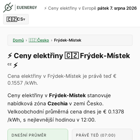
⚡️ Ceny elektřiny v Evropě
pátek 7. srpna 2026
🇨🇿
CS
▾
Domů
›
🇨🇿
Česko
›
Frýdek-Místek
⚡️
Ceny elektřiny
🇨🇿
Frýdek-Místek
⚡️
CZ
Cena elektřiny v Frýdek-Místek je právě teď €
0.1557 /kWh.
Ceny elektřiny v
Frýdek-Místek
stanovuje
nabídková zóna
Czechia
v zemi Česko.
Velkoobchodní průměrná cena dnes je € 0.1378
/kWh, s nejlevnější hodinou v 12:00.
DNEŠNÍ PRŮMĚR
PRÁVĚ TEĎ (07:00)