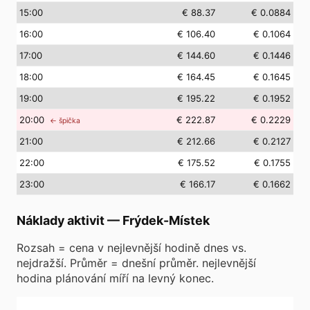
15
:00
€ 88.37
€ 0.0884
16
:00
€ 106.40
€ 0.1064
17
:00
€ 144.60
€ 0.1446
18
:00
€ 164.45
€ 0.1645
19
:00
€ 195.22
€ 0.1952
20
:00
€ 222.87
€ 0.2229
← špička
21
:00
€ 212.66
€ 0.2127
22
:00
€ 175.52
€ 0.1755
23
:00
€ 166.17
€ 0.1662
Náklady aktivit
—
Frýdek-Místek
Rozsah = cena v nejlevnější hodině dnes vs.
nejdražší. Průměr = dnešní průměr. nejlevnější
hodina plánování míří na levný konec.