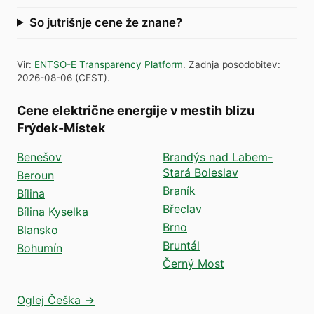
So jutrišnje cene že znane?
Vir
:
ENTSO-E Transparency Platform
.
Zadnja posodobitev
:
2026-08-06
(
CEST
).
Cene električne energije v mestih blizu
Frýdek-Místek
Benešov
Brandýs nad Labem-
Stará Boleslav
Beroun
Braník
Bílina
Břeclav
Bílina Kyselka
Brno
Blansko
Bruntál
Bohumín
Černý Most
Oglej Češka →