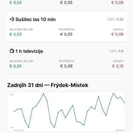
€ 0,03
€ 0,05
€ 0,08
💨
Sušilec las 10 min
0.33
€ 0,03
€ 0,05
€ 0,08
📺
1 h televizije
0.6
€ 0,05
€ 0,09
€ 0,15
Zadnjih 31 dni
—
Frýdek-Místek
€
160
€
78
2026-07-08
2026-08-07