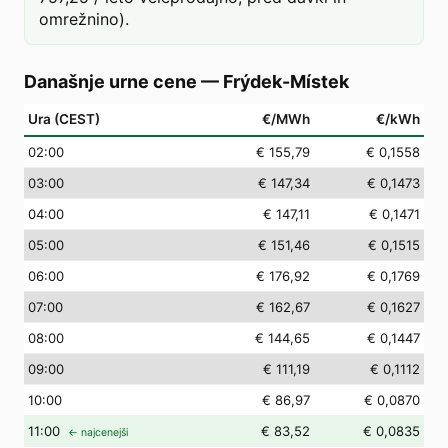
omrežnino).
Današnje urne cene
—
Frýdek-Místek
Ura (CEST)
€/MWh
€/kWh
02
:00
€ 155,79
€ 0,1558
03
:00
€ 147,34
€ 0,1473
04
:00
€ 147,11
€ 0,1471
05
:00
€ 151,46
€ 0,1515
06
:00
€ 176,92
€ 0,1769
07
:00
€ 162,67
€ 0,1627
08
:00
€ 144,65
€ 0,1447
09
:00
€ 111,19
€ 0,1112
10
:00
€ 86,97
€ 0,0870
11
:00
€ 83,52
€ 0,0835
← najcenejši