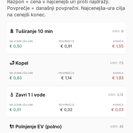
Razpon = cena v najcenejši uri proti najdražji.
Povprečje = današnji povprečni. Najcenejša-ura cilja
na cenejši konec.
🚿
Tuširanje 10 min
6
€ 0,50
€ 0,91
€ 1,55
🛁
Kopel
7.5
€ 0,63
€ 1,14
€ 1,93
💧
Zavri 1 l vode
0.12
€ 0,01
€ 0,02
€ 0,03
🔌
Polnjenje EV (polno)
45