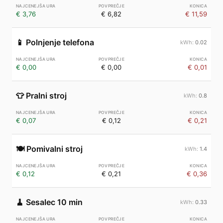
€ 3,76
€ 6,82
€ 11,59
📱
Polnjenje telefona
0.02
€ 0,00
€ 0,00
€ 0,01
👕
Pralni stroj
0.8
€ 0,07
€ 0,12
€ 0,21
🍽️
Pomivalni stroj
1.4
€ 0,12
€ 0,21
€ 0,36
🧹
Sesalec 10 min
0.33