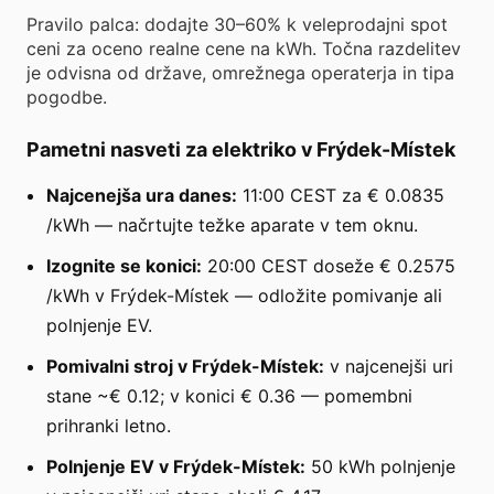
Pravilo palca: dodajte 30–60% k veleprodajni spot
ceni za oceno realne cene na kWh. Točna razdelitev
je odvisna od države, omrežnega operaterja in tipa
pogodbe.
Pametni nasveti za elektriko v Frýdek-Místek
Najcenejša ura danes:
11:00 CEST za € 0.0835
/kWh — načrtujte težke aparate v tem oknu.
Izognite se konici:
20:00 CEST doseže € 0.2575
/kWh v Frýdek-Místek — odložite pomivanje ali
polnjenje EV.
Pomivalni stroj v Frýdek-Místek:
v najcenejši uri
stane ~€ 0.12; v konici € 0.36 — pomembni
prihranki letno.
Polnjenje EV v Frýdek-Místek:
50 kWh polnjenje