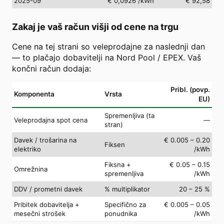
2025-09
€ 0,0926
/kWh
€ 92,58
Zakaj je vaš račun višji od cene na trgu
Cene na tej strani so veleprodajne za naslednji dan
— to plačajo dobavitelji na Nord Pool / EPEX. Vaš
končni račun dodaja:
Pribl. (povp.
Komponenta
Vrsta
EU)
Spremenljiva (ta
Veleprodajna spot cena
—
stran)
Davek / trošarina na
€ 0.005 – 0.20
Fiksen
elektriko
/kWh
Fiksna +
€ 0.05 – 0.15
Omrežnina
spremenljiva
/kWh
DDV / prometni davek
% multiplikator
20 – 25 %
Pribitek dobavitelja +
Specifično za
€ 0.005 – 0.05
mesečni strošek
ponudnika
/kWh