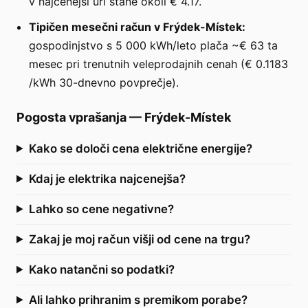
v najcenejši uri stane okoli € 4.17.
Tipičen mesečni račun v Frýdek-Místek:
gospodinjstvo s 5 000 kWh/leto plača ~€ 63 ta
mesec pri trenutnih veleprodajnih cenah (€ 0.1183
/kWh 30-dnevno povprečje).
Pogosta vprašanja
—
Frýdek-Místek
Kako se določi cena električne energije?
Kdaj je elektrika najcenejša?
Lahko so cene negativne?
Zakaj je moj račun višji od cene na trgu?
Kako natančni so podatki?
Ali lahko prihranim s premikom porabe?