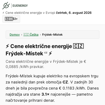
⚡️ Cene električne energije v Evropi
četrtek, 6. avgust 2026
🇸🇮
SI
▾
Domov
›
🇨🇿
Češka
›
Frýdek-Místek
⚡️
Cene električne energije
🇨🇿
Frýdek-Místek
⚡️
CZ
Cena električne energije v Frýdek-Místek je €
0,0885 /kWh pravkar.
Frýdek-Místek kupuje elektriko na evropskem trgu
za naslednji dan prek območja
CZ
. V zadnjih 30
dneh je bila povprečna cena € 0.1183 /kWh. Danes
najdražja ura stane
3.1×
najcenejše — pametno
načrtovanje prihrani denar.