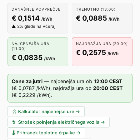
DANAŠNJE POVPREČJE
TRENUTNO (13:00)
€ 0,1514
€ 0,0885
/kWh
/kWh
▲ 2% glede na včeraj
NAJCENEJŠA URA
NAJDRAŽJA URA (20:00)
(11:00)
€ 0,2575
/kWh
€ 0,0835
/kWh
Cene za jutri
—
najcenejša ura ob
12
:00
CEST
(
€ 0,0787
/kWh),
najdražja ura ob
20
:00
CEST
(
€ 0,2229
/kWh).
⏰
Kalkulator najcenejše ure
→
🔌
Strošek polnjenja električnega vozila
→
🌡️
Prihranek toplotne črpalke
→