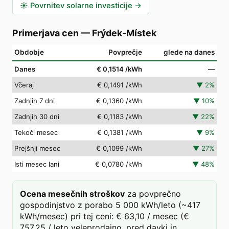
☀️
Povrnitev solarne investicije
→
Primerjava cen
—
Frýdek-Místek
Obdobje
Povprečje
glede na danes
Danes
€ 0,1514
/kWh
—
Včeraj
€ 0,1491
/kWh
▼
2
%
Zadnjih 7 dni
€ 0,1360
/kWh
▼
10
%
Zadnjih 30 dni
€ 0,1183
/kWh
▼
22
%
Tekoči mesec
€ 0,1381
/kWh
▼
9
%
Prejšnji mesec
€ 0,1099
/kWh
▼
27
%
Isti mesec lani
€ 0,0780
/kWh
▼
48
%
Ocena mesečnih stroškov
za povprečno
gospodinjstvo z porabo 5 000 kWh/leto (~417
kWh/mesec) pri tej ceni: € 63,10 / mesec (€
757,25 / leto veleprodajno, pred davki in