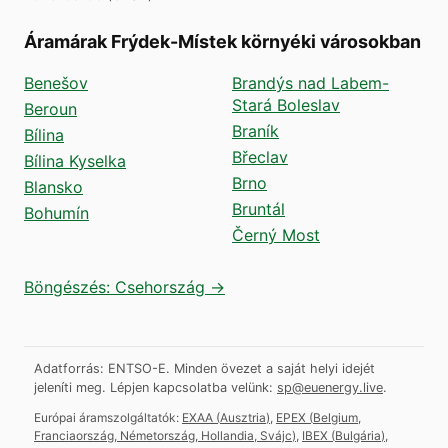
Áramárak Frýdek-Místek környéki városokban
Benešov
Brandýs nad Labem-
Stará Boleslav
Beroun
Braník
Bílina
Břeclav
Bílina Kyselka
Brno
Blansko
Bruntál
Bohumín
Černý Most
Böngészés: Csehország →
Adatforrás: ENTSO-E. Minden övezet a saját helyi idejét
jeleníti meg.
Lépjen kapcsolatba velünk:
sp@euenergy.live
.
Európai áramszolgáltatók:
EXAA
(
Ausztria
)
,
EPEX
(
Belgium,
Franciaország, Németország, Hollandia, Svájc
)
,
IBEX
(
Bulgária
)
,