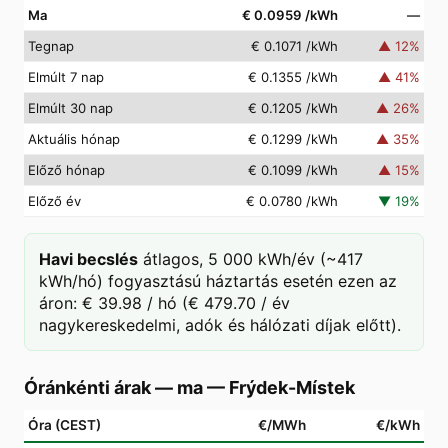
Ma
€ 0.0959
/kWh
—
Tegnap
€ 0.1071
/kWh
▲
12
%
Elmúlt 7 nap
€ 0.1355
/kWh
▲
41
%
Elmúlt 30 nap
€ 0.1205
/kWh
▲
26
%
Aktuális hónap
€ 0.1299
/kWh
▲
35
%
Előző hónap
€ 0.1099
/kWh
▲
15
%
Előző év
€ 0.0780
/kWh
▼
19
%
Havi becslés
átlagos, 5 000 kWh/év (~417
kWh/hó) fogyasztású háztartás esetén ezen az
áron: € 39.98 / hó (€ 479.70 / év
nagykereskedelmi, adók és hálózati díjak előtt).
Óránkénti árak — ma
—
Frýdek-Místek
Óra (CEST)
€/MWh
€/kWh