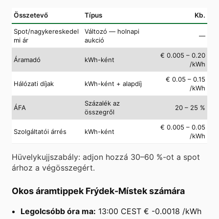
Összetevő
Típus
Kb.
Spot/nagykereskedel
Változó — holnapi
—
mi ár
aukció
€ 0.005 – 0.20
Áramadó
kWh-ként
/kWh
€ 0.05 – 0.15
Hálózati díjak
kWh-ként + alapdíj
/kWh
Százalék az
ÁFA
20 – 25 %
összegről
€ 0.005 – 0.05
Szolgáltatói árrés
kWh-ként
/kWh
Hüvelykujjszabály: adjon hozzá 30–60 %-ot a spot
árhoz a végösszegért.
Okos áramtippek Frýdek-Místek számára
Legolcsóbb óra ma:
13:00 CEST € -0.0018 /kWh