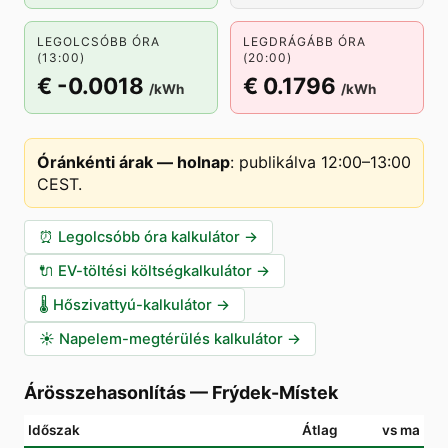
LEGOLCSÓBB ÓRA
LEGDRÁGÁBB ÓRA
(13:00)
(20:00)
€ -0.0018
€ 0.1796
/kWh
/kWh
Óránkénti árak — holnap
:
publikálva 12:00–13:00
CEST
.
⏰
Legolcsóbb óra kalkulátor
→
🔌
EV-töltési költségkalkulátor
→
🌡️
Hőszivattyú-kalkulátor
→
☀️
Napelem-megtérülés kalkulátor
→
Árösszehasonlítás
—
Frýdek-Místek
Időszak
Átlag
vs ma