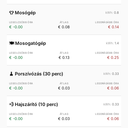
👕
Mosógép
0.8
€ -0.00
€ 0.08
€ 0.14
🍽️
Mosogatógép
1.4
€ -0.00
€ 0.13
€ 0.25
🧹
Porszívózás (30 perc)
0.33
€ -0.00
€ 0.03
€ 0.06
💨
Hajszárító (10 perc)
0.33
€ -0.00
€ 0.03
€ 0.06