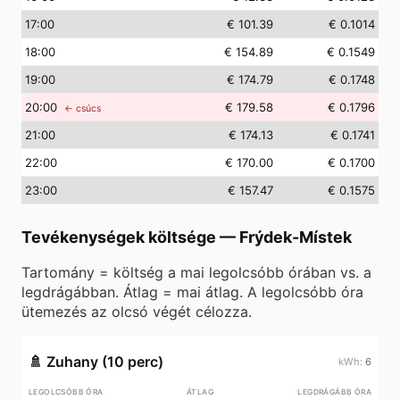
17
:00
€ 101.39
€ 0.1014
18
:00
€ 154.89
€ 0.1549
19
:00
€ 174.79
€ 0.1748
20
:00
€ 179.58
€ 0.1796
← csúcs
21
:00
€ 174.13
€ 0.1741
22
:00
€ 170.00
€ 0.1700
23
:00
€ 157.47
€ 0.1575
Tevékenységek költsége
—
Frýdek-Místek
Tartomány = költség a mai legolcsóbb órában vs. a
legdrágábban. Átlag = mai átlag. A legolcsóbb óra
ütemezés az olcsó végét célozza.
🚿
Zuhany (10 perc)
6