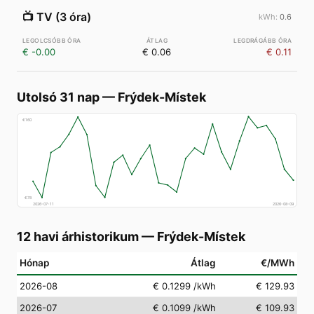
📺
TV (3 óra)
0.6
€ -0.00
€ 0.06
€ 0.11
Utolsó 31 nap
—
Frýdek-Místek
€
160
€
78
2026-07-11
2026-08-09
12 havi árhistorikum
—
Frýdek-Místek
Hónap
Átlag
€/MWh
2026-08
€ 0.1299
/kWh
€ 129.93
2026-07
€ 0.1099
/kWh
€ 109.93