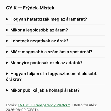
GYIK
—
Frýdek-Místek
Hogyan határozzák meg az áramárat?
Mikor a legolcsóbb az áram?
Lehetnek negatívak az árak?
Miért magasabb a számlám a spot árnál?
Mennyire pontosak ezek az adatok?
Hogyan toljam el a fogyasztásomat olcsóbb
órákra?
Mikor publikálják a holnapi árakat?
Forrás
:
ENTSO-E Transparency Platform
.
Utolsó frissítés
:
2026-08-09
(
CEST
).