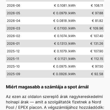
2026-06
€ 0.1081
/kWh
€ 108.11
2026-05
€ 0.0979
/kWh
€ 97.88
2026-04
€ 0.0818
/kWh
€ 81.82
2026-03
€ 0.1100
/kWh
€ 109.96
2026-02
€ 0.1074
/kWh
€ 107.40
2026-01
€ 0.1313
/kWh
€ 131.26
2025-12
€ 0.1079
/kWh
€ 107.90
2025-11
€ 0.1121
/kWh
€ 112.15
2025-10
€ 0.0975
/kWh
€ 97.50
2025-09
€ 0.0926
/kWh
€ 92.58
Miért magasabb a számlája a spot árnál
Az ezen az oldalon szereplő árak nagykereskedelmi
holnapi árak — amit a szolgáltatók fizetnek a Nord
Pool / EPEX piacon. A végszámlájához hozzáadódik: