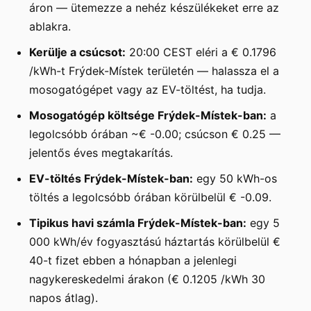
áron — ütemezze a nehéz készülékeket erre az
ablakra.
Kerülje a csúcsot:
20:00 CEST eléri a € 0.1796
/kWh-t Frýdek-Místek területén — halassza el a
mosogatógépet vagy az EV-töltést, ha tudja.
Mosogatógép költsége Frýdek-Místek-ban:
a
legolcsóbb órában ~€ -0.00; csúcson € 0.25 —
jelentős éves megtakarítás.
EV-töltés Frýdek-Místek-ban:
egy 50 kWh-os
töltés a legolcsóbb órában körülbelül € -0.09.
Tipikus havi számla Frýdek-Místek-ban:
egy 5
000 kWh/év fogyasztású háztartás körülbelül €
40-t fizet ebben a hónapban a jelenlegi
nagykereskedelmi árakon (€ 0.1205 /kWh 30
napos átlag).