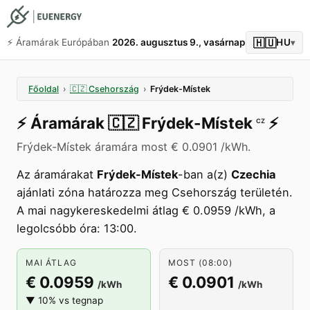
🇭🇺
⚡️ Áramárak Európában
2026. augusztus 9., vasárnap
HU
▾
Főoldal
›
🇨🇿
Csehország
›
Frýdek-Místek
⚡️
Áramárak
🇨🇿
Frýdek-Místek
⚡️
CZ
Frýdek-Místek áramára most € 0.0901 /kWh.
Az áramárakat
Frýdek-Místek
-ban a(z)
Czechia
ajánlati zóna határozza meg Csehország területén.
A mai nagykereskedelmi átlag € 0.0959 /kWh, a
legolcsóbb óra: 13:00.
MAI ÁTLAG
MOST (08:00)
€ 0.0959
€ 0.0901
/kWh
/kWh
▼ 10% vs tegnap