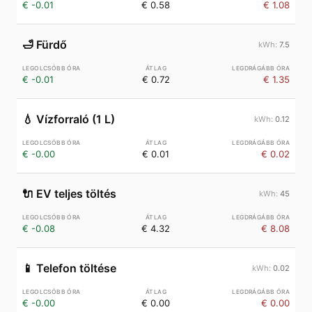
€ -0.01
€ 0.58
€ 1.08
🛁
Fürdő
7.5
€ -0.01
€ 0.72
€ 1.35
💧
Vízforraló (1 L)
0.12
€ -0.00
€ 0.01
€ 0.02
🔌
EV teljes töltés
45
€ -0.08
€ 4.32
€ 8.08
📱
Telefon töltése
0.02
€ -0.00
€ 0.00
€ 0.00