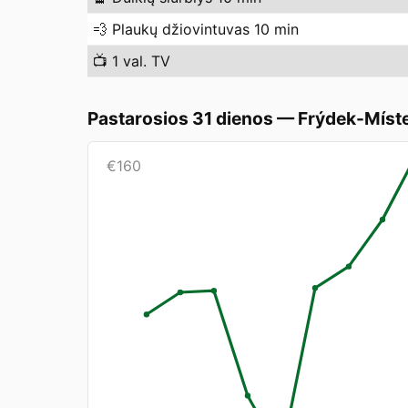
💨
Plaukų džiovintuvas 10 min
📺
1 val. TV
Pastarosios 31 dienos
—
Frýdek-Míst
€
160