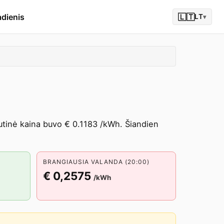
adienis
🇱🇹
LT
▾
dutinė kaina buvo € 0.1183 /kWh. Šiandien
BRANGIAUSIA VALANDA (20:00)
€ 0,2575
/kWh