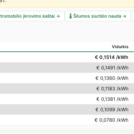
EST
.
tromobilio įkrovimo kaštai
→
🌡️
Šilumos siurblio nauda
→
Vidurkis
€ 0,1514
/kWh
€ 0,1491
/kWh
€ 0,1360
/kWh
€ 0,1183
/kWh
€ 0,1381
/kWh
€ 0,1099
/kWh
€ 0,0780
/kWh