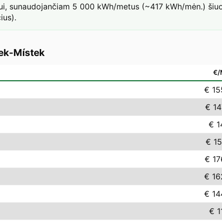
iui, sunaudojančiam 5 000 kWh/metus (~417 kWh/mėn.) šiuo t
ius).
ek-Místek
€
€ 15
€ 14
€ 1
€ 15
€ 17
€ 16
€ 14
€ 1