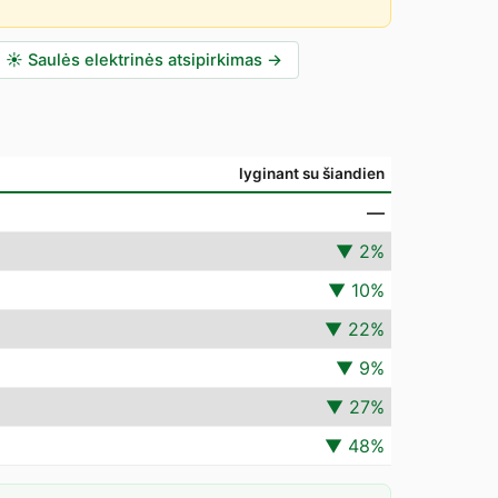
☀️
Saulės elektrinės atsipirkimas
→
lyginant su šiandien
—
▼
2
%
▼
10
%
▼
22
%
▼
9
%
▼
27
%
▼
48
%