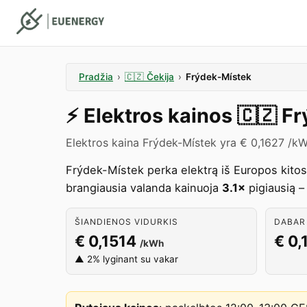
Pradžia
›
🇨🇿
Čekija
›
Frýdek-Místek
⚡️
Elektros kainos
🇨🇿
Fr
Elektros kaina Frýdek-Místek yra € 0,1627 /k
Frýdek-Místek perka elektrą iš Europos kito
brangiausia valanda kainuoja
3.1×
pigiausią –
ŠIANDIENOS VIDURKIS
DABAR 
€ 0,1514
€ 0,
/kWh
▲ 2% lyginant su vakar