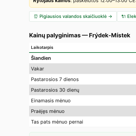
Rytojaus kainos
:
paskelbtos 12:00–13:00 C
⏰
Pigiausios valandos skaičiuoklė
→
🔌
Elek
Kainų palyginimas
—
Frýdek-Místek
Laikotarpis
Šiandien
Vakar
Pastarosios 7 dienos
Pastarosios 30 dienų
Einamasis mėnuo
Praėjęs mėnuo
Tas pats mėnuo pernai