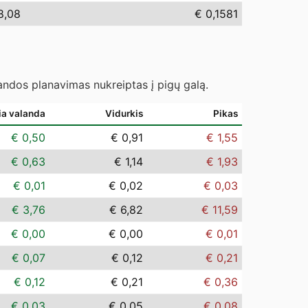
8,08
€ 0,1581
landos planavimas nukreiptas į pigų galą.
ia valanda
Vidurkis
Pikas
€ 0,50
€ 0,91
€ 1,55
€ 0,63
€ 1,14
€ 1,93
€ 0,01
€ 0,02
€ 0,03
€ 3,76
€ 6,82
€ 11,59
€ 0,00
€ 0,00
€ 0,01
€ 0,07
€ 0,12
€ 0,21
€ 0,12
€ 0,21
€ 0,36
€ 0,03
€ 0,05
€ 0,08