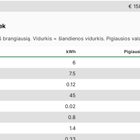
€ 15
ek
 brangiausią. Vidurkis = šiandienos vidurkis. Pigiausios va
kWh
Pigiaus
6
7.5
0.12
45
0.02
0.8
1.4
0.33