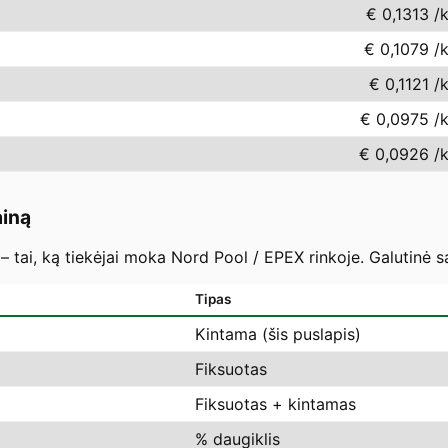
€ 0,1313
/
€ 0,1079
/
€ 0,1121
/
€ 0,0975
/
€ 0,0926
/
ainą
– tai, ką tiekėjai moka Nord Pool / EPEX rinkoje. Galutinė s
Tipas
Kintama (šis puslapis)
Fiksuotas
Fiksuotas + kintamas
% daugiklis