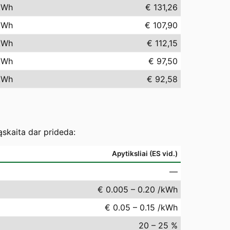
kWh
€ 131,26
kWh
€ 107,90
kWh
€ 112,15
kWh
€ 97,50
kWh
€ 92,58
ąskaita dar prideda:
Apytiksliai (ES vid.)
—
€ 0.005 – 0.20 /kWh
€ 0.05 – 0.15 /kWh
20 – 25 %