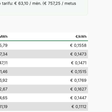
arifu: € 63,10 / mėn. (€ 757,25 / metus
/MWh
€/kWh
5,79
€ 0,1558
7,34
€ 0,1473
47,11
€ 0,1471
1,46
€ 0,1515
6,92
€ 0,1769
2,67
€ 0,1627
4,65
€ 0,1447
11,19
€ 0,1112