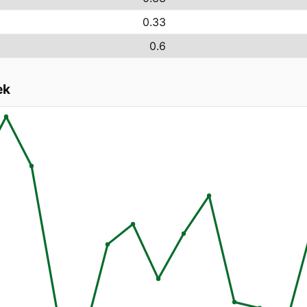
0.33
0.6
ek