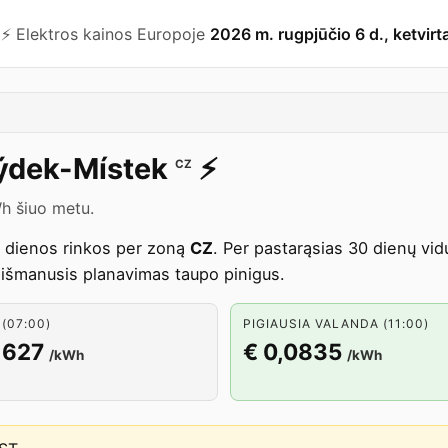
⚡️ Elektros kainos Europoje
2026 m. rugpjūčio 6 d., ketvirt
ýdek-Místek
⚡️
CZ
Wh šiuo metu.
s dienos rinkos per zoną
CZ
. Per pastarąsias 30 dienų vi
 išmanusis planavimas taupo pinigus.
(07:00)
PIGIAUSIA VALANDA (11:00)
1627
€ 0,0835
/kWh
/kWh