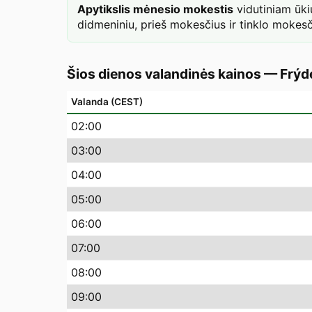
Apytikslis mėnesio mokestis
vidutiniam ūk
didmeniniu, prieš mokesčius ir tinklo mokesč
Šios dienos valandinės kainos
—
Frýd
Valanda (CEST)
02
:00
03
:00
04
:00
05
:00
06
:00
07
:00
08
:00
09
:00