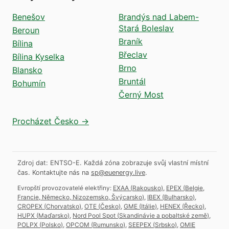
Benešov
Brandýs nad Labem-
Stará Boleslav
Beroun
Braník
Bílina
Břeclav
Bílina Kyselka
Brno
Blansko
Bruntál
Bohumín
Černý Most
Procházet Česko →
Zdroj dat: ENTSO-E. Každá zóna zobrazuje svůj vlastní místní
čas.
Kontaktujte nás na
sp@euenergy.live
.
Evropští provozovatelé elektřiny:
EXAA
(
Rakousko
)
,
EPEX
(
Belgie,
Francie, Německo, Nizozemsko, Švýcarsko
)
,
IBEX
(
Bulharsko
)
,
CROPEX
(
Chorvatsko
)
,
OTE
(
Česko
)
,
GME
(
Itálie
)
,
HENEX
(
Řecko
)
,
HUPX
(
Maďarsko
)
,
Nord Pool Spot
(
Skandinávie a pobaltské země
)
,
POLPX
(
Polsko
)
,
OPCOM
(
Rumunsko
)
,
SEEPEX
(
Srbsko
)
,
OMIE