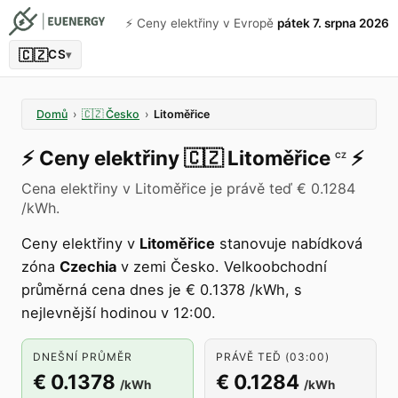
⚡️ Ceny elektřiny v Evropě
pátek 7. srpna 2026
🇨🇿
CS
▾
Domů
›
🇨🇿
Česko
›
Litoměřice
⚡️
Ceny elektřiny
🇨🇿
Litoměřice
⚡️
CZ
Cena elektřiny v Litoměřice je právě teď € 0.1284
/kWh.
Ceny elektřiny v
Litoměřice
stanovuje nabídková
zóna
Czechia
v zemi Česko. Velkoobchodní
průměrná cena dnes je € 0.1378 /kWh, s
nejlevnější hodinou v 12:00.
DNEŠNÍ PRŮMĚR
PRÁVĚ TEĎ (03:00)
€ 0.1378
€ 0.1284
/kWh
/kWh