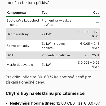
konečná faktura přidává:
Komponenta
Typ
Cca
Spotová/velkoobchod
Proměnlivá — aukce
—
ní cena
na zítra
€ 0.005 – 0.20
Daň z elektřiny
Za kWh
/kWh
Za kWh + pevný
€ 0.05 – 0.15
Síťové poplatky
poplatek
/kWh
DPH
Procento z celkové
20 – 25 %
€ 0.005 – 0.05
Marže dodavatele
Za kWh
/kWh
Pravidlo: přidejte 30–60 % ke spotové ceně pro
získání konečné ceny.
Chytré tipy na elektřinu pro Litoměřice
Nejlevnější hodina dnes:
12:00 CEST za € 0.0787