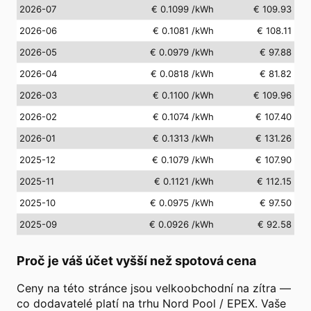
2026-07
€ 0.1099
/kWh
€ 109.93
2026-06
€ 0.1081
/kWh
€ 108.11
2026-05
€ 0.0979
/kWh
€ 97.88
2026-04
€ 0.0818
/kWh
€ 81.82
2026-03
€ 0.1100
/kWh
€ 109.96
2026-02
€ 0.1074
/kWh
€ 107.40
2026-01
€ 0.1313
/kWh
€ 131.26
2025-12
€ 0.1079
/kWh
€ 107.90
2025-11
€ 0.1121
/kWh
€ 112.15
2025-10
€ 0.0975
/kWh
€ 97.50
2025-09
€ 0.0926
/kWh
€ 92.58
Proč je váš účet vyšší než spotová cena
Ceny na této stránce jsou velkoobchodní na zítra —
co dodavatelé platí na trhu Nord Pool / EPEX. Vaše