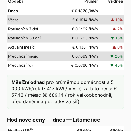
Období
Průměr
vs dnes
Dnes
€ 0.1378
/kWh
—
Včera
€ 0.1514
/kWh
▲
10
%
Posledních 7 dní
€ 0.1402
/kWh
▲
2
%
Posledních 30 dní
€ 0.1203
/kWh
▼
13
%
Aktuální měsíc
€ 0.1381
/kWh
▲
0
%
Předchozí měsíc
€ 0.1099
/kWh
▼
20
%
Předchozí rok
€ 0.0780
/kWh
▼
43
%
Měsíční odhad
pro průměrnou domácnost s 5
000 kWh/rok (~417 kWh/měsíc) za tuto cenu: €
57.43 / měsíc (€ 689.14 / rok velkoobchodně,
před daněmi a poplatky za síť).
Hodinové ceny — dnes
—
Litoměřice
Hodina (SEČ)
€/MWh
€/kWh