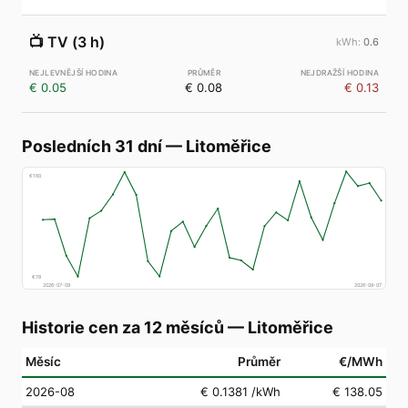
📺
TV (3 h)
0.6
€ 0.05
€ 0.08
€ 0.13
Posledních 31 dní
—
Litoměřice
€
160
€
78
2026-07-09
2026-08-07
Historie cen za 12 měsíců
—
Litoměřice
Měsíc
Průměr
€/MWh
2026-08
€ 0.1381
/kWh
€ 138.05