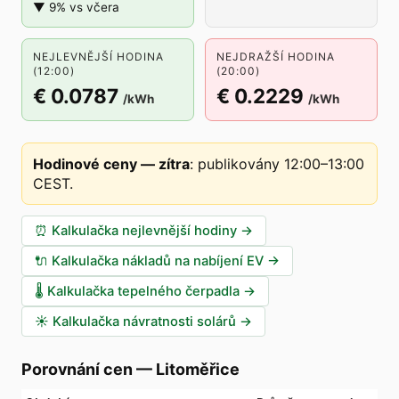
▼ 9% vs včera
NEJLEVNĚJŠÍ HODINA
NEJDRAŽŠÍ HODINA
(12:00)
(20:00)
€ 0.0787
€ 0.2229
/kWh
/kWh
Hodinové ceny — zítra
:
publikovány 12:00–13:00
CEST
.
⏰
Kalkulačka nejlevnější hodiny
→
🔌
Kalkulačka nákladů na nabíjení EV
→
🌡️
Kalkulačka tepelného čerpadla
→
☀️
Kalkulačka návratnosti solárů
→
Porovnání cen
—
Litoměřice