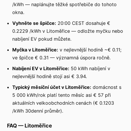
/kWh — naplánujte těžké spotřebiče do tohoto
okna.
Vyhněte se špičce:
20:00 CEST dosahuje €
0.2229 /kWh v Litoměřice — odložte myčku nebo
nabíjení EV pokud můžete.
Myčka v Litoměřice:
v nejlevnější hodině ~€ 0.11;
ve špičce € 0.31 — významná úspora ročně.
Nabíjení EV v Litoměřice:
50 kWh nabíjení v
nejlevnější hodině stojí asi € 3.94.
Typický měsíční účet v Litoměřice:
domácnost s
5 000 kWh/rok platí tento měsíc asi € 57 při
aktuálních velkoobchodních cenách (€ 0.1203
/kWh 30denní průměr).
FAQ
—
Litoměřice