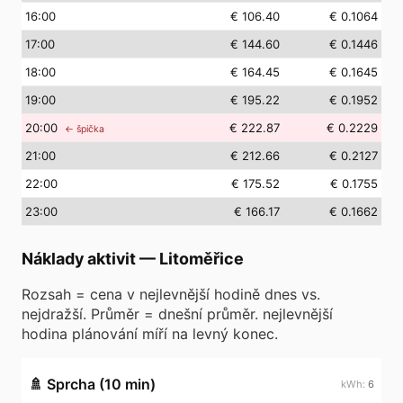
16
:00
€ 106.40
€ 0.1064
17
:00
€ 144.60
€ 0.1446
18
:00
€ 164.45
€ 0.1645
19
:00
€ 195.22
€ 0.1952
20
:00
€ 222.87
€ 0.2229
← špička
21
:00
€ 212.66
€ 0.2127
22
:00
€ 175.52
€ 0.1755
23
:00
€ 166.17
€ 0.1662
Náklady aktivit
—
Litoměřice
Rozsah = cena v nejlevnější hodině dnes vs.
nejdražší. Průměr = dnešní průměr. nejlevnější
hodina plánování míří na levný konec.
🚿
Sprcha (10 min)
6