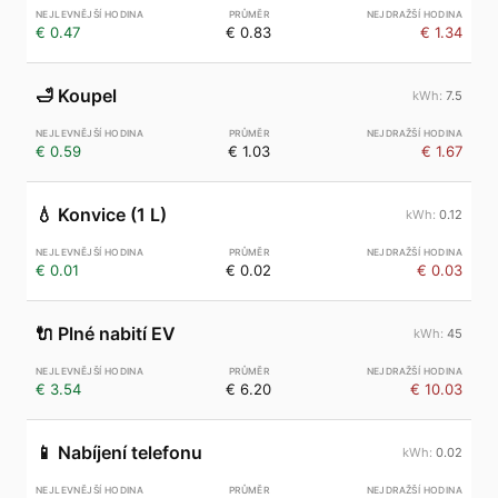
€ 0.47
€ 0.83
€ 1.34
🛁
Koupel
7.5
€ 0.59
€ 1.03
€ 1.67
💧
Konvice (1 L)
0.12
€ 0.01
€ 0.02
€ 0.03
🔌
Plné nabití EV
45
€ 3.54
€ 6.20
€ 10.03
📱
Nabíjení telefonu
0.02