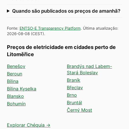
Quando são publicados os preços de amanhã?
Fonte
:
ENTSO-E Transparency Platform
.
Última atualização
:
2026-08-08
(
CEST
).
Preços de eletricidade em cidades perto de
Litoměřice
Benešov
Brandýs nad Labem-
Stará Boleslav
Beroun
Braník
Bílina
Břeclav
Bílina Kyselka
Brno
Blansko
Bruntál
Bohumín
Černý Most
Explorar Chéquia →