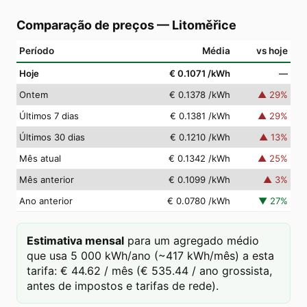
Comparação de preços
—
Litoměřice
Período
Média
vs hoje
Hoje
€ 0.1071
/kWh
—
Ontem
€ 0.1378
/kWh
▲
29
%
Últimos 7 dias
€ 0.1381
/kWh
▲
29
%
Últimos 30 dias
€ 0.1210
/kWh
▲
13
%
Mês atual
€ 0.1342
/kWh
▲
25
%
Mês anterior
€ 0.1099
/kWh
▲
3
%
Ano anterior
€ 0.0780
/kWh
▼
27
%
Estimativa mensal
para um agregado médio
que usa 5 000 kWh/ano (~417 kWh/mês) a esta
tarifa: € 44.62 / mês (€ 535.44 / ano grossista,
antes de impostos e tarifas de rede).