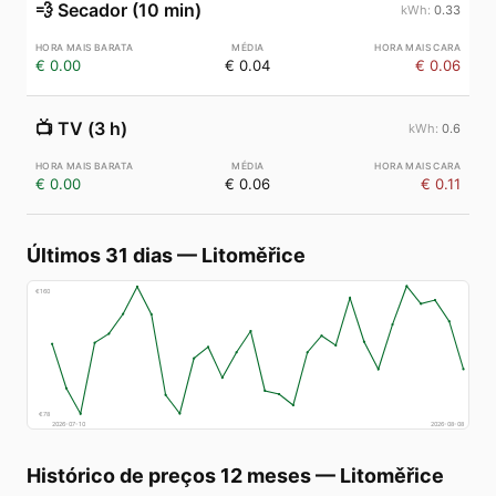
💨
Secador (10 min)
0.33
€ 0.00
€ 0.04
€ 0.06
📺
TV (3 h)
0.6
€ 0.00
€ 0.06
€ 0.11
Últimos 31 dias
—
Litoměřice
€
160
€
78
2026-07-10
2026-08-08
Histórico de preços 12 meses
—
Litoměřice