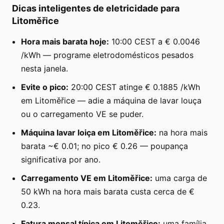
Dicas inteligentes de eletricidade para
Litoměřice
Hora mais barata hoje:
10:00 CEST a € 0.0046
/kWh — programe eletrodomésticos pesados
nesta janela.
Evite o pico:
20:00 CEST atinge € 0.1885 /kWh
em Litoměřice — adie a máquina de lavar louça
ou o carregamento VE se puder.
Máquina lavar loiça em Litoměřice:
na hora mais
barata ~€ 0.01; no pico € 0.26 — poupança
significativa por ano.
Carregamento VE em Litoměřice:
uma carga de
50 kWh na hora mais barata custa cerca de €
0.23.
Fatura mensal típica em Litoměřice:
uma família