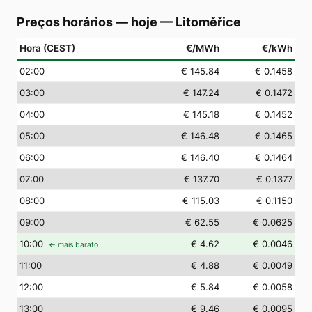
Preços horários — hoje
—
Litoměřice
Hora (CEST)
€/MWh
€/kWh
02
:00
€ 145.84
€ 0.1458
03
:00
€ 147.24
€ 0.1472
04
:00
€ 145.18
€ 0.1452
05
:00
€ 146.48
€ 0.1465
06
:00
€ 146.40
€ 0.1464
07
:00
€ 137.70
€ 0.1377
08
:00
€ 115.03
€ 0.1150
09
:00
€ 62.55
€ 0.0625
10
:00
€ 4.62
€ 0.0046
← mais barato
11
:00
€ 4.88
€ 0.0049
12
:00
€ 5.84
€ 0.0058
13
:00
€ 9.46
€ 0.0095