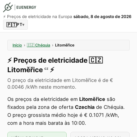
⚡️ Preços de eletricidade na Europa
sábado, 8 de agosto de 2026
🇵🇹
PT
▾
Início
›
🇨🇿
Chéquia
›
Litoměřice
⚡️
Preços de eletricidade
🇨🇿
Litoměřice
⚡️
CZ
O preço da eletricidade em Litoměřice é de €
0.0046 /kWh neste momento.
Os preços da eletricidade em
Litoměřice
são
fixados pela zona de oferta
Czechia
de Chéquia.
O preço grossista médio hoje é € 0.1071 /kWh,
com a hora mais barata às 10:00.