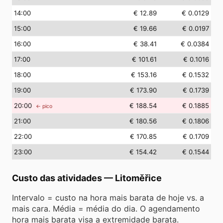
14
:00
€ 12.89
€ 0.0129
15
:00
€ 19.66
€ 0.0197
16
:00
€ 38.41
€ 0.0384
17
:00
€ 101.61
€ 0.1016
18
:00
€ 153.16
€ 0.1532
19
:00
€ 173.90
€ 0.1739
20
:00
€ 188.54
€ 0.1885
← pico
21
:00
€ 180.56
€ 0.1806
22
:00
€ 170.85
€ 0.1709
23
:00
€ 154.42
€ 0.1544
Custo das atividades
—
Litoměřice
Intervalo = custo na hora mais barata de hoje vs. a
mais cara. Média = média do dia. O agendamento
hora mais barata visa a extremidade barata.