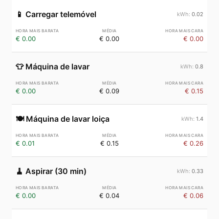
📱
Carregar telemóvel
0.02
€ 0.00
€ 0.00
€ 0.00
👕
Máquina de lavar
0.8
€ 0.00
€ 0.09
€ 0.15
🍽️
Máquina de lavar loiça
1.4
€ 0.01
€ 0.15
€ 0.26
🧹
Aspirar (30 min)
0.33
€ 0.00
€ 0.04
€ 0.06