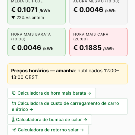
MÉDIA DE HOJE
AGORA MESMO (10:00)
€ 0.1071
€ 0.0046
/kWh
/kWh
▼ 22% vs ontem
HORA MAIS BARATA
HORA MAIS CARA
(10:00)
(20:00)
€ 0.0046
€ 0.1885
/kWh
/kWh
Preços horários — amanhã
:
publicados 12:00–
13:00 CEST
.
⏰
Calculadora de hora mais barata
→
🔌
Calculadora de custo de carregamento de carro
elétrico
→
🌡️
Calculadora de bomba de calor
→
☀️
Calculadora de retorno solar
→