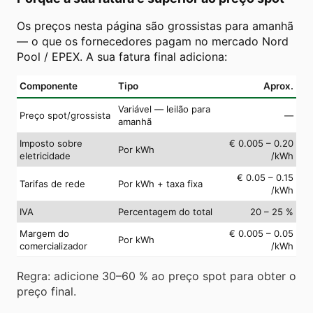
Os preços nesta página são grossistas para amanhã
— o que os fornecedores pagam no mercado Nord
Pool / EPEX. A sua fatura final adiciona:
Componente
Tipo
Aprox.
Variável — leilão para
Preço spot/grossista
—
amanhã
Imposto sobre
€ 0.005 – 0.20
Por kWh
eletricidade
/kWh
€ 0.05 – 0.15
Tarifas de rede
Por kWh + taxa fixa
/kWh
IVA
Percentagem do total
20 – 25 %
Margem do
€ 0.005 – 0.05
Por kWh
comercializador
/kWh
Regra: adicione 30–60 % ao preço spot para obter o
preço final.