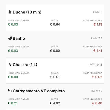
🚿
Duche (10 min)
6
€ 0.03
€ 0.64
€ 1.13
🛁
Banho
7.5
€ 0.03
€ 0.80
€ 1.41
💧
Chaleira (1 L)
0.12
€ 0.00
€ 0.01
€ 0.02
🔌
Carregamento VE completo
45
€ 0.21
€ 4.82
€ 8.48