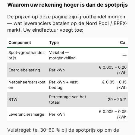
Waarom uw rekening hoger is dan de spotprijs
De prijzen op deze pagina zijn groothandel morgen
— wat leveranciers betalen op de Nord Pool / EPEX-
markt. Uw eindfactuur voegt toe:
Component
Type
Ca.
Spot-/groothandels
Variabel —
—
prijs
morgenveiling
€ 0.005 – 0.20
Energiebelasting
Per kWh
/kWh
Netbeheerderskost
Per kWh + vast
€ 0.05 – 0.15
en
bedrag
/kWh
Percentage van het
BTW
20 – 25 %
totaal
€ 0.005 – 0.05
Leveranciersmarge
Per kWh
/kWh
Vuistregel: tel 30–60 % bij de spotprijs op om de