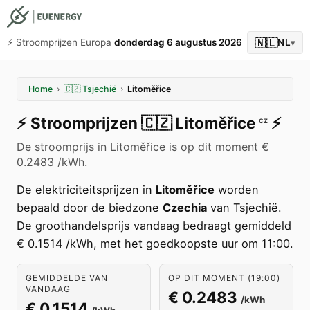
🇳🇱
⚡️ Stroomprijzen Europa
donderdag 6 augustus 2026
NL
▾
Home
›
🇨🇿
Tsjechië
›
Litoměřice
⚡️
Stroomprijzen
🇨🇿
Litoměřice
⚡️
CZ
De stroomprijs in Litoměřice is op dit moment €
0.2483 /kWh.
De elektriciteitsprijzen in
Litoměřice
worden
bepaald door de biedzone
Czechia
van Tsjechië.
De groothandelsprijs vandaag bedraagt gemiddeld
€ 0.1514 /kWh, met het goedkoopste uur om 11:00.
GEMIDDELDE VAN
OP DIT MOMENT (19:00)
VANDAAG
€ 0.2483
/kWh
€ 0.1514