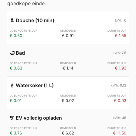
goedkope einde.
🚿
Douche (10 min)
6
€ 0.50
€ 0.91
€ 1.55
🛁
Bad
7.5
€ 0.63
€ 1.14
€ 1.93
💧
Waterkoker (1 L)
0.12
€ 0.01
€ 0.02
€ 0.03
🔌
EV volledig opladen
45
€ 3.76
€ 6.82
€ 11.59