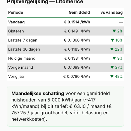
Prijsvergelijking
—
Litoměřice
Periode
Gemiddeld
vs vandaag
Vandaag
€ 0.1514
/kWh
—
Gisteren
€ 0.1491
/kWh
▼
2
%
Laatste 7 dagen
€ 0.1360
/kWh
▼
10
%
Laatste 30 dagen
€ 0.1183
/kWh
▼
22
%
Huidige maand
€ 0.1381
/kWh
▼
9
%
Vorige maand
€ 0.1099
/kWh
▼
27
%
Vorig jaar
€ 0.0780
/kWh
▼
48
%
Maandelijkse schatting
voor een gemiddeld
huishouden van 5 000 kWh/jaar (~417
kWh/maand) bij dit tarief: € 63.10 / maand (€
757.25 / jaar groothandel, vóór belasting en
netwerkkosten).