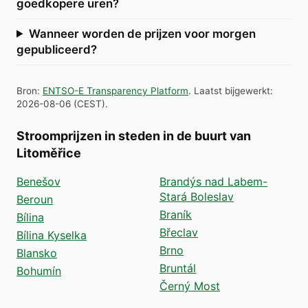
goedkopere uren?
Wanneer worden de prijzen voor morgen
gepubliceerd?
Bron
:
ENTSO-E Transparency Platform
.
Laatst bijgewerkt
:
2026-08-06
(
CEST
).
Stroomprijzen in steden in de buurt van
Litoměřice
Benešov
Brandýs nad Labem-
Stará Boleslav
Beroun
Braník
Bílina
Břeclav
Bílina Kyselka
Brno
Blansko
Bruntál
Bohumín
Černý Most