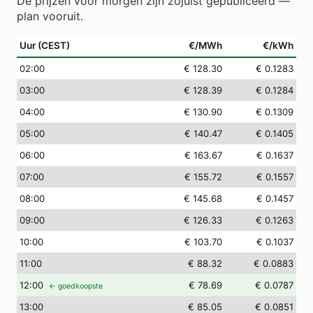
De prijzen voor morgen zijn zojuist gepubliceerd —
plan vooruit.
Uur (CEST)
€/MWh
€/kWh
02
:00
€ 128.30
€ 0.1283
03
:00
€ 128.39
€ 0.1284
04
:00
€ 130.90
€ 0.1309
05
:00
€ 140.47
€ 0.1405
06
:00
€ 163.67
€ 0.1637
07
:00
€ 155.72
€ 0.1557
08
:00
€ 145.68
€ 0.1457
09
:00
€ 126.33
€ 0.1263
10
:00
€ 103.70
€ 0.1037
11
:00
€ 88.32
€ 0.0883
12
:00
€ 78.69
€ 0.0787
← goedkoopste
13
:00
€ 85.05
€ 0.0851