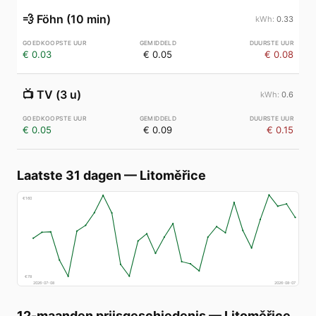
💨
Föhn (10 min)
0.33
€ 0.03
€ 0.05
€ 0.08
📺
TV (3 u)
0.6
€ 0.05
€ 0.09
€ 0.15
Laatste 31 dagen
—
Litoměřice
€
160
€
78
2026-07-08
2026-08-07
12-maanden prijsgeschiedenis
—
Litoměřice