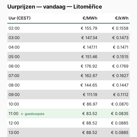
Uurprijzen — vandaag
—
Litoměřice
Uur (CEST)
€/MWh
€/kWh
02
:00
€ 155.79
€ 0.1558
03
:00
€ 147.34
€ 0.1473
04
:00
€ 147.11
€ 0.1471
05
:00
€ 151.46
€ 0.1515
06
:00
€ 176.92
€ 0.1769
07
:00
€ 162.67
€ 0.1627
08
:00
€ 144.65
€ 0.1447
09
:00
€ 111.19
€ 0.1112
10
:00
€ 86.97
€ 0.0870
11
:00
€ 83.52
€ 0.0835
← goedkoopste
12
:00
€ 88.52
€ 0.0885
13
:00
€ 88.52
€ 0.0885