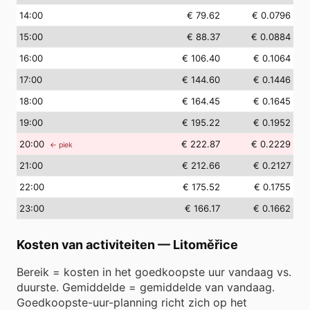
14
:00
€ 79.62
€ 0.0796
15
:00
€ 88.37
€ 0.0884
16
:00
€ 106.40
€ 0.1064
17
:00
€ 144.60
€ 0.1446
18
:00
€ 164.45
€ 0.1645
19
:00
€ 195.22
€ 0.1952
20
:00
€ 222.87
€ 0.2229
← piek
21
:00
€ 212.66
€ 0.2127
22
:00
€ 175.52
€ 0.1755
23
:00
€ 166.17
€ 0.1662
Kosten van activiteiten
—
Litoměřice
Bereik = kosten in het goedkoopste uur vandaag vs.
duurste. Gemiddelde = gemiddelde van vandaag.
Goedkoopste-uur-planning richt zich op het