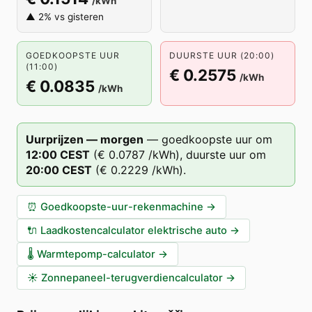
/kWh
▲ 2% vs gisteren
GOEDKOOPSTE UUR
DUURSTE UUR (20:00)
(11:00)
€ 0.2575
/kWh
€ 0.0835
/kWh
Uurprijzen — morgen
—
goedkoopste uur om
12
:00
CEST
(
€ 0.0787
/kWh),
duurste uur om
20
:00
CEST
(
€ 0.2229
/kWh).
⏰
Goedkoopste-uur-rekenmachine
→
🔌
Laadkostencalculator elektrische auto
→
🌡️
Warmtepomp-calculator
→
☀️
Zonnepaneel-terugverdiencalculator
→