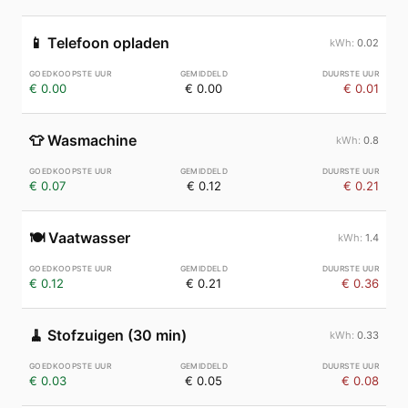
📱
Telefoon opladen
0.02
€ 0.00
€ 0.00
€ 0.01
👕
Wasmachine
0.8
€ 0.07
€ 0.12
€ 0.21
🍽️
Vaatwasser
1.4
€ 0.12
€ 0.21
€ 0.36
🧹
Stofzuigen (30 min)
0.33
€ 0.03
€ 0.05
€ 0.08