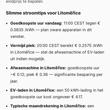
eindprijs te bepalen.
Slimme stroomtips voor Litoměřice
Goedkoopste uur vandaag:
11:00 CEST tegen €
0.0835 /kWh — plan zware apparaten in dit
venster.
Vermijd piek:
20:00 CEST bereikt € 0.2575 /kWh
in Litoměřice — stel de afwasmachine of EV-laden
uit indien mogelijk.
Afwasmachine in Litoměřice:
goedkoopste uur
~€ 0.12; piek € 0.36 — significante besparing per
jaar.
EV-laden in Litoměřice:
een 50 kWh-lading in het
goedkoopste uur kost ongeveer € 4.17.
Typische maandrekening in Litoměřice:
een