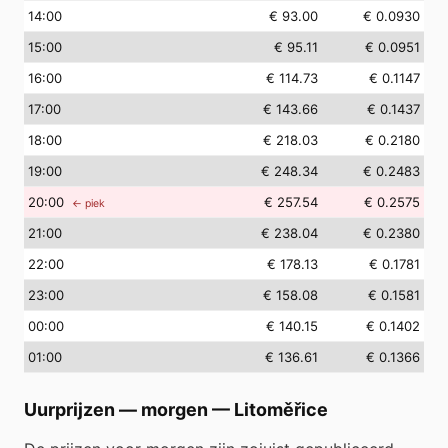
14
:00
€ 93.00
€ 0.0930
15
:00
€ 95.11
€ 0.0951
16
:00
€ 114.73
€ 0.1147
17
:00
€ 143.66
€ 0.1437
18
:00
€ 218.03
€ 0.2180
19
:00
€ 248.34
€ 0.2483
20
:00
€ 257.54
€ 0.2575
← piek
21
:00
€ 238.04
€ 0.2380
22
:00
€ 178.13
€ 0.1781
23
:00
€ 158.08
€ 0.1581
00
:00
€ 140.15
€ 0.1402
01
:00
€ 136.61
€ 0.1366
Uurprijzen — morgen
—
Litoměřice