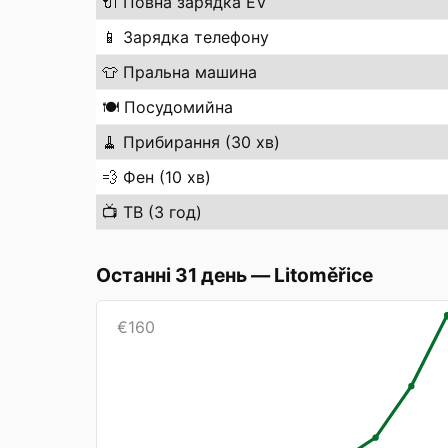
🔌
Повна зарядка EV
📱
Зарядка телефону
👕
Пральна машина
🍽️
Посудомийна
🧹
Прибирання (30 хв)
💨
Фен (10 хв)
📺
ТВ (3 год)
Останні 31 день
—
Litoměřice
€
160