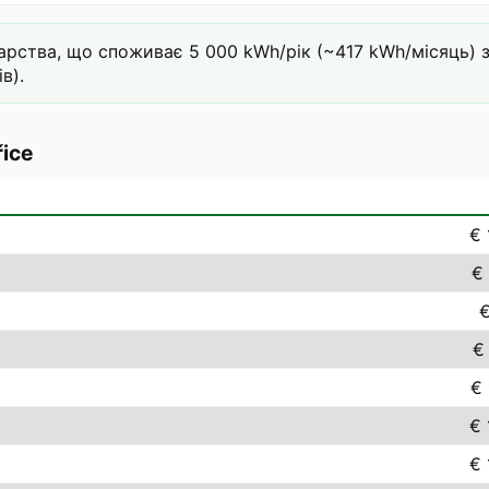
ства, що споживає 5 000 kWh/рік (~417 kWh/місяць) за 
в).
řice
€ 
€ 
€
€
€ 
€ 
€ 