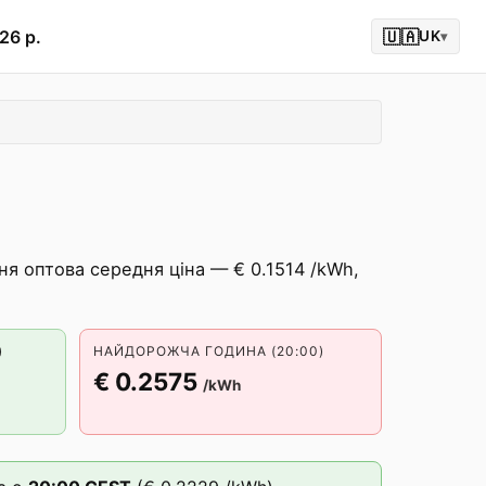
26 р.
🇺🇦
UK
▾
ня оптова середня ціна — € 0.1514 /kWh,
)
НАЙДОРОЖЧА ГОДИНА (20:00)
€ 0.2575
/kWh