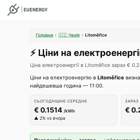
Головна
›
🇨🇿
Чехія
›
Litoměřice
⚡️
Ціни на електроенерг
Ціна електроенергії в Litoměřice зараз € 0.
Ціни на електроенергію в
Litoměřice
визна
найдешевша година — 11:00.
СЬОГОДНІШНЄ СЕРЕДНЄ
ЗАРАЗ 
€ 0.1514
€ 0
/kWh
▲ 2% vs вчора