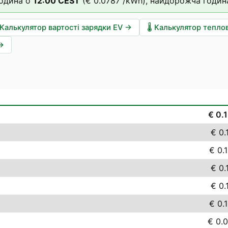
одина о
12
:00
CEST
(
€ 0.0787
/kWh),
найдорожча годин
Калькулятор вартості зарядки EV
→
🌡️
Калькулятор тепло
→
€ 0.
€ 0.
€ 0.
€ 0.
€ 0.
€ 0.
€ 0.