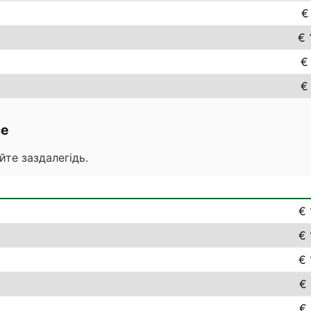
€
€ 
€
€
ce
йте заздалегідь.
€ 
€ 
€ 
€ 
€ 