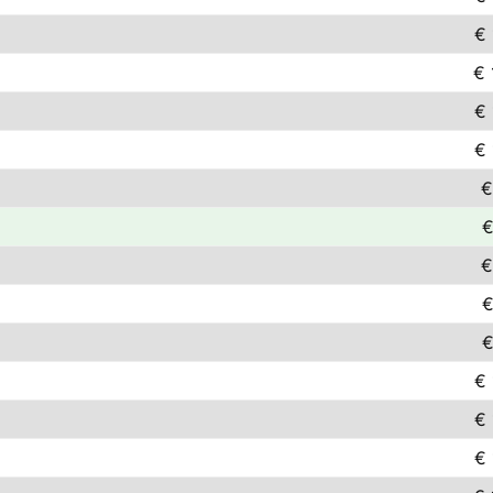
€ 
€ 
€ 
€ 
€
€
€
€
€
€ 
€ 
€ 