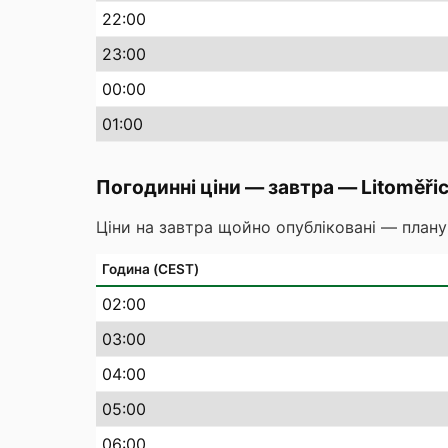
22
:00
23
:00
00
:00
01
:00
Погодинні ціни — завтра
—
Litoměři
Ціни на завтра щойно опубліковані — плану
Година (CEST)
02
:00
03
:00
04
:00
05
:00
06
:00