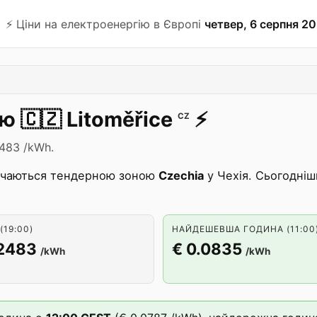
⚡️ Ціни на електроенергію в Європі
четвер, 6 серпня 20
ію
🇨🇿
Litoměřice
⚡️
CZ
2483 /kWh.
чаються тендерною зоною
Czechia
у Чехія. Сьогодніш
(19:00)
НАЙДЕШЕВША ГОДИНА (11:00
.2483
€ 0.0835
/kWh
/kWh