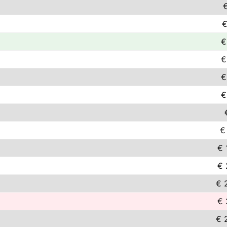
€
€
€
€
€
€
€
€ 
€ 
€ 
€ 
€ 