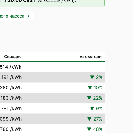
а о
20
:00
CEST
(
€ 0.2229
/kWh).
вого насоса
→
Середнє
vs сьогодні
1514
/kWh
—
1491
/kWh
▼
2
%
1360
/kWh
▼
10
%
1183
/kWh
▼
22
%
1381
/kWh
▼
9
%
1099
/kWh
▼
27
%
0780
/kWh
▼
48
%