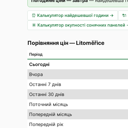
Погодинні ціни — завтра
—
найдешевша г
⏰
Калькулятор найдешевшої години
→
🔌
☀️
Калькулятор окупності сонячних панелей
Порівняння цін
—
Litoměřice
Період
Сьогодні
Вчора
Останні 7 днів
Останні 30 днів
Поточний місяць
Попередній місяць
Попередній рік