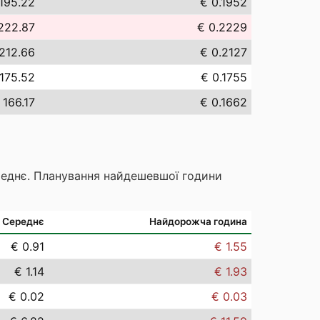
195.22
€ 0.1952
222.87
€ 0.2229
212.66
€ 0.2127
175.52
€ 0.1755
 166.17
€ 0.1662
реднє. Планування найдешевшої години
Середнє
Найдорожча година
€ 0.91
€ 1.55
€ 1.14
€ 1.93
€ 0.02
€ 0.03