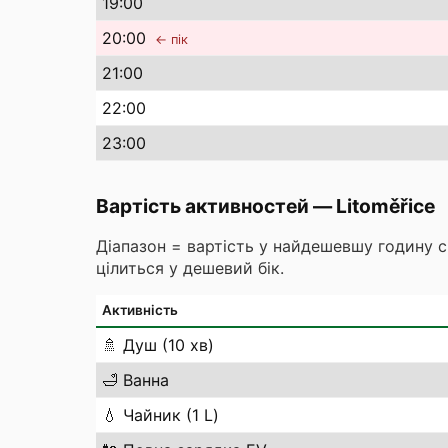
19
:00
20
:00
← пік
21
:00
22
:00
23
:00
Вартість активностей
—
Litoměřice
Діапазон = вартість у найдешевшу годину 
цілиться у дешевий бік.
Активність
🚿
Душ (10 хв)
🛁
Ванна
💧
Чайник (1 L)