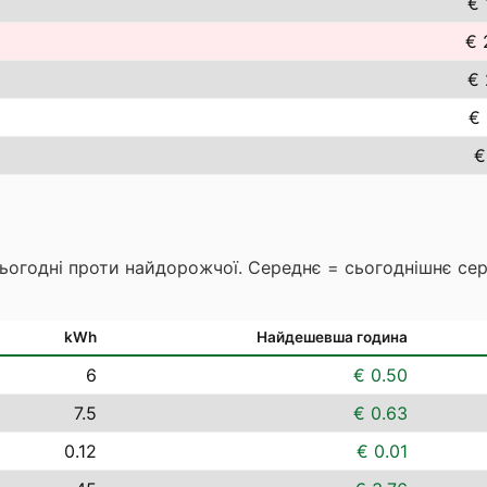
€ 
€ 
€ 
€ 
€
сьогодні проти найдорожчої. Середнє = сьогоднішнє се
kWh
Найдешевша година
6
€ 0.50
7.5
€ 0.63
0.12
€ 0.01