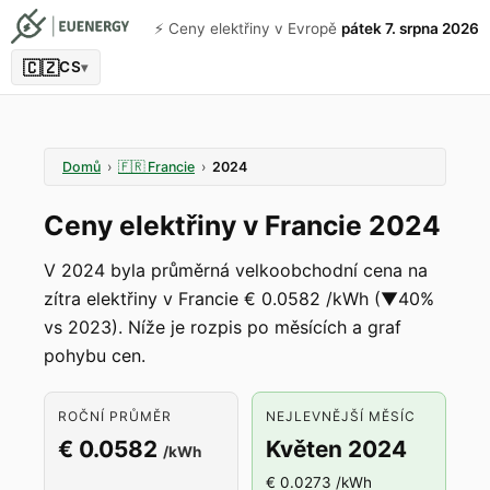
⚡️ Ceny elektřiny v Evropě
pátek 7. srpna 2026
🇨🇿
CS
▾
Domů
›
🇫🇷
Francie
›
2024
Ceny elektřiny v Francie 2024
V 2024 byla průměrná velkoobchodní cena na
zítra elektřiny v Francie € 0.0582 /kWh (▼40%
vs 2023). Níže je rozpis po měsících a graf
pohybu cen.
ROČNÍ PRŮMĚR
NEJLEVNĚJŠÍ MĚSÍC
€ 0.0582
Květen 2024
/kWh
€ 0.0273 /kWh