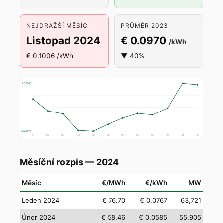
NEJDRAŽŠÍ MĚSÍC
PRŮMĚR 2023
Listopad 2024
€ 0.0970
/kWh
€ 0.1006 /kWh
▼ 40%
€ 0.1006
€ 0.0273
01
02
03
04
05
06
07
08
09
10
11
12
Měsíční rozpis — 2024
Měsíc
€/MWh
€/kWh
MW
Leden 2024
€ 76.70
€ 0.0767
63,721
Únor 2024
€ 58.46
€ 0.0585
55,905