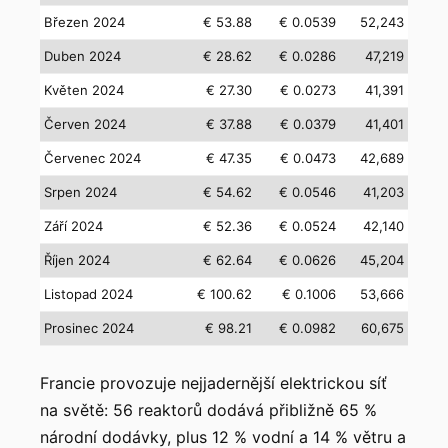
Březen 2024
€ 53.88
€ 0.0539
52,243
Duben 2024
€ 28.62
€ 0.0286
47,219
Květen 2024
€ 27.30
€ 0.0273
41,391
Červen 2024
€ 37.88
€ 0.0379
41,401
Červenec 2024
€ 47.35
€ 0.0473
42,689
Srpen 2024
€ 54.62
€ 0.0546
41,203
Září 2024
€ 52.36
€ 0.0524
42,140
Říjen 2024
€ 62.64
€ 0.0626
45,204
Listopad 2024
€ 100.62
€ 0.1006
53,666
Prosinec 2024
€ 98.21
€ 0.0982
60,675
Francie provozuje nejjadernější elektrickou síť
na světě: 56 reaktorů dodává přibližně 65 %
národní dodávky, plus 12 % vodní a 14 % větru a