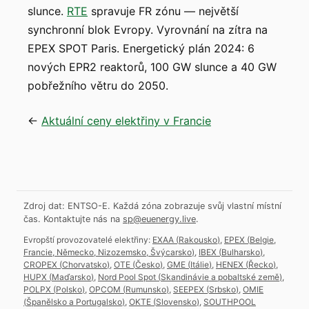
slunce.
RTE
spravuje FR zónu — největší
synchronní blok Evropy. Vyrovnání na zítra na
EPEX SPOT Paris. Energetický plán 2024: 6
nových EPR2 reaktorů, 100 GW slunce a 40 GW
pobřežního větru do 2050.
←
Aktuální ceny elektřiny v Francie
Zdroj dat: ENTSO-E. Každá zóna zobrazuje svůj vlastní místní
čas.
Kontaktujte nás na
sp@euenergy.live
.
Evropští provozovatelé elektřiny:
EXAA
(
Rakousko
)
,
EPEX
(
Belgie,
Francie, Německo, Nizozemsko, Švýcarsko
)
,
IBEX
(
Bulharsko
)
,
CROPEX
(
Chorvatsko
)
,
OTE
(
Česko
)
,
GME
(
Itálie
)
,
HENEX
(
Řecko
)
,
HUPX
(
Maďarsko
)
,
Nord Pool Spot
(
Skandinávie a pobaltské země
)
,
POLPX
(
Polsko
)
,
OPCOM
(
Rumunsko
)
,
SEEPEX
(
Srbsko
)
,
OMIE
(
Španělsko a Portugalsko
)
,
OKTE
(
Slovensko
)
,
SOUTHPOOL