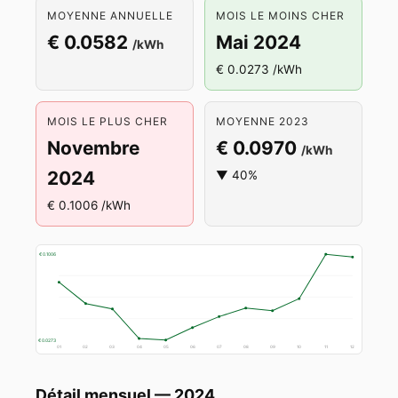
MOYENNE ANNUELLE
MOIS LE MOINS CHER
€ 0.0582
Mai 2024
/kWh
€ 0.0273 /kWh
MOIS LE PLUS CHER
MOYENNE 2023
Novembre
€ 0.0970
/kWh
2024
▼ 40%
€ 0.1006 /kWh
€ 0.1006
€ 0.0273
01
02
03
04
05
06
07
08
09
10
11
12
Détail mensuel — 2024