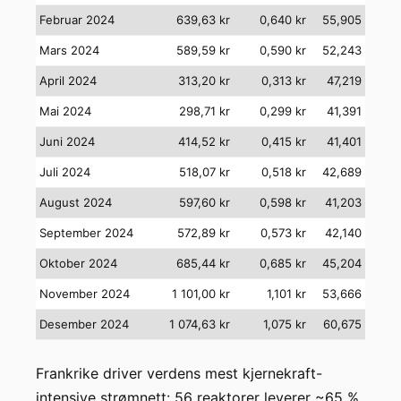
Februar 2024
639,63 kr
0,640 kr
55,905
Mars 2024
589,59 kr
0,590 kr
52,243
April 2024
313,20 kr
0,313 kr
47,219
Mai 2024
298,71 kr
0,299 kr
41,391
Juni 2024
414,52 kr
0,415 kr
41,401
Juli 2024
518,07 kr
0,518 kr
42,689
August 2024
597,60 kr
0,598 kr
41,203
September 2024
572,89 kr
0,573 kr
42,140
Oktober 2024
685,44 kr
0,685 kr
45,204
November 2024
1 101,00 kr
1,101 kr
53,666
Desember 2024
1 074,63 kr
1,075 kr
60,675
Frankrike driver verdens mest kjernekraft-
intensive strømnett: 56 reaktorer leverer ~65 %,