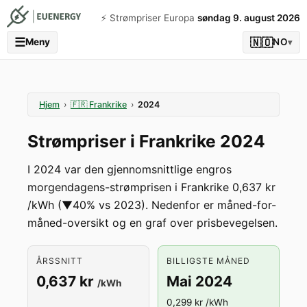
⚡️ Strømpriser Europa
søndag 9. august 2026
☰
🇳🇴
Meny
NO
▾
Hjem
›
🇫🇷
Frankrike
›
2024
Strømpriser i Frankrike 2024
I 2024 var den gjennomsnittlige engros
morgendagens-strømprisen i Frankrike 0,637 kr
/kWh (▼40% vs 2023). Nedenfor er måned-for-
måned-oversikt og en graf over prisbevegelsen.
ÅRSSNITT
BILLIGSTE MÅNED
0,637 kr
Mai 2024
/kWh
0,299 kr /kWh