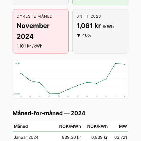
DYRESTE MÅNED
SNITT 2023
November
1,061 kr
/kWh
2024
▼ 40%
1,101 kr /kWh
1,101 kr
0,299 kr
01
02
03
04
05
06
07
08
09
10
11
12
Måned-for-måned — 2024
Måned
NOK/MWh
NOK/kWh
MW
Januar 2024
839,30 kr
0,839 kr
63,721