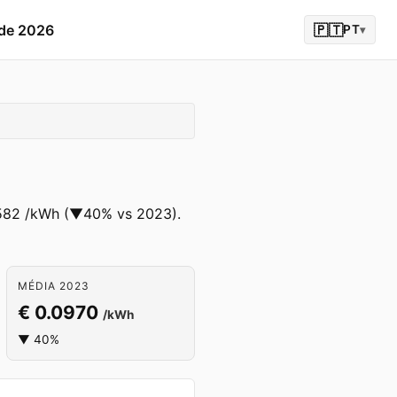
 de 2026
🇵🇹
PT
▾
.0582 /kWh (▼40% vs 2023).
MÉDIA 2023
€ 0.0970
/kWh
▼ 40%