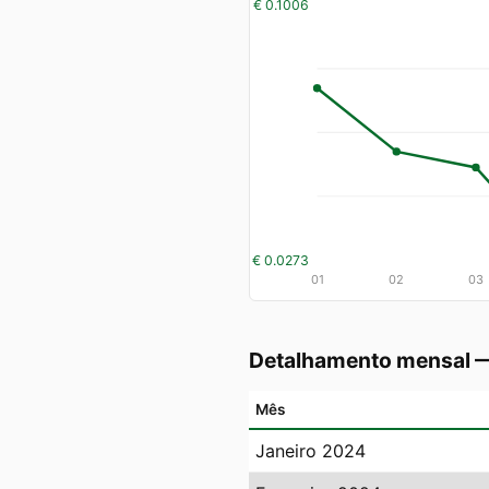
€ 0.1006
€ 0.0273
01
02
03
Detalhamento mensal 
Mês
Janeiro 2024