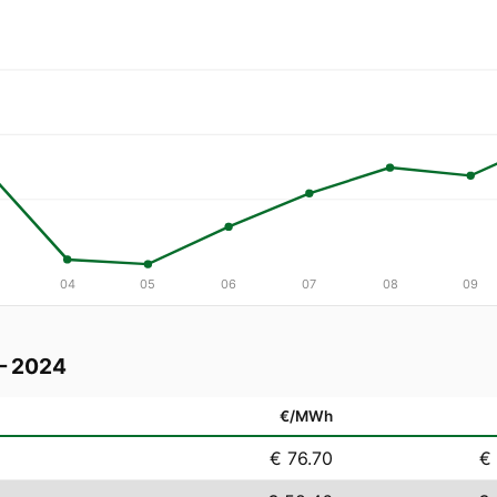
04
05
06
07
08
09
— 2024
€/MWh
€ 76.70
€