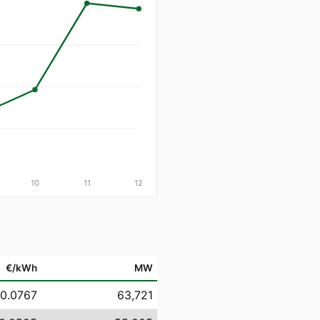
10
11
12
€/kWh
MW
 0.0767
63,721