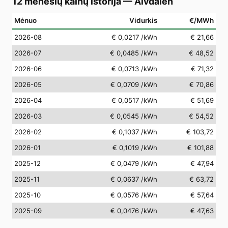
12 mėnesių kainų istorija
—
Älvdalen
Mėnuo
Vidurkis
€/MWh
2026-08
€ 0,0217
/kWh
€ 21,66
2026-07
€ 0,0485
/kWh
€ 48,52
2026-06
€ 0,0713
/kWh
€ 71,32
2026-05
€ 0,0709
/kWh
€ 70,86
2026-04
€ 0,0517
/kWh
€ 51,69
2026-03
€ 0,0545
/kWh
€ 54,52
2026-02
€ 0,1037
/kWh
€ 103,72
2026-01
€ 0,1019
/kWh
€ 101,88
2025-12
€ 0,0479
/kWh
€ 47,94
2025-11
€ 0,0637
/kWh
€ 63,72
2025-10
€ 0,0576
/kWh
€ 57,64
2025-09
€ 0,0476
/kWh
€ 47,63