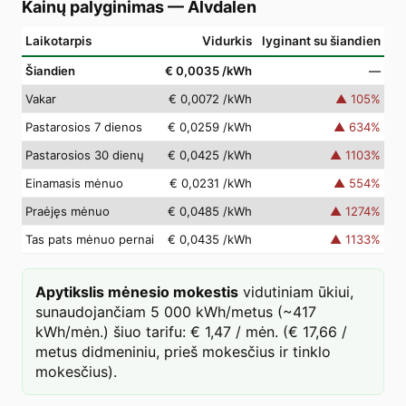
Kainų palyginimas
—
Älvdalen
Laikotarpis
Vidurkis
lyginant su šiandien
Šiandien
€ 0,0035
/kWh
—
Vakar
€ 0,0072
/kWh
▲
105
%
Pastarosios 7 dienos
€ 0,0259
/kWh
▲
634
%
Pastarosios 30 dienų
€ 0,0425
/kWh
▲
1103
%
Einamasis mėnuo
€ 0,0231
/kWh
▲
554
%
Praėjęs mėnuo
€ 0,0485
/kWh
▲
1274
%
Tas pats mėnuo pernai
€ 0,0435
/kWh
▲
1133
%
Apytikslis mėnesio mokestis
vidutiniam ūkiui,
sunaudojančiam 5 000 kWh/metus (~417
kWh/mėn.) šiuo tarifu: € 1,47 / mėn. (€ 17,66 /
metus didmeniniu, prieš mokesčius ir tinklo
mokesčius).