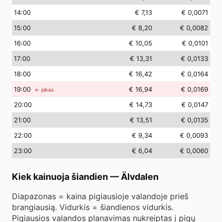
14
:00
€ 7,13
€ 0,0071
15
:00
€ 8,20
€ 0,0082
16
:00
€ 10,05
€ 0,0101
17
:00
€ 13,31
€ 0,0133
18
:00
€ 16,42
€ 0,0164
19
:00
€ 16,94
€ 0,0169
← pikas
20
:00
€ 14,73
€ 0,0147
21
:00
€ 13,51
€ 0,0135
22
:00
€ 9,34
€ 0,0093
23
:00
€ 6,04
€ 0,0060
Kiek kainuoja šiandien
—
Älvdalen
Diapazonas = kaina pigiausioje valandoje prieš
brangiausią. Vidurkis = šiandienos vidurkis.
Pigiausios valandos planavimas nukreiptas į pigų