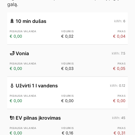
galą.
🚿
10 min dušas
6
€ 0,00
€ 0,02
€ 0,04
🛁
Vonia
7.5
€ 0,00
€ 0,03
€ 0,05
💧
Užvirti 1 l vandens
0.12
€ 0,00
€ 0,00
€ 0,00
🔌
EV pilnas įkrovimas
45
€ 0,00
€ 0,16
€ 0,31