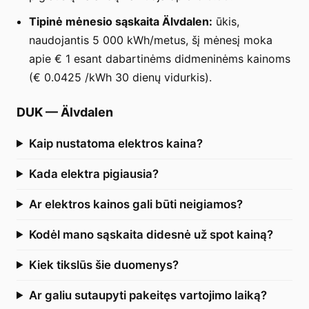
Tipinė mėnesio sąskaita Älvdalen:
ūkis,
naudojantis 5 000 kWh/metus, šį mėnesį moka
apie € 1 esant dabartinėms didmeninėms kainoms
(€ 0.0425 /kWh 30 dienų vidurkis).
DUK
—
Älvdalen
Kaip nustatoma elektros kaina?
Kada elektra pigiausia?
Ar elektros kainos gali būti neigiamos?
Kodėl mano sąskaita didesnė už spot kainą?
Kiek tikslūs šie duomenys?
Ar galiu sutaupyti pakeitęs vartojimo laiką?