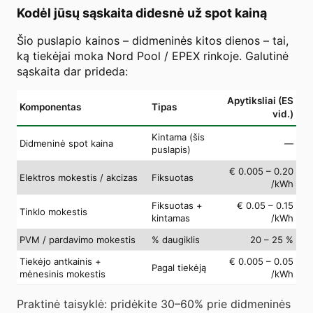
Kodėl jūsų sąskaita didesnė už spot kainą
Šio puslapio kainos – didmeninės kitos dienos – tai,
ką tiekėjai moka Nord Pool / EPEX rinkoje. Galutinė
sąskaita dar prideda:
Apytiksliai (ES
Komponentas
Tipas
vid.)
Kintama (šis
Didmeninė spot kaina
—
puslapis)
€ 0.005 – 0.20
Elektros mokestis / akcizas
Fiksuotas
/kWh
Fiksuotas +
€ 0.05 – 0.15
Tinklo mokestis
kintamas
/kWh
PVM / pardavimo mokestis
% daugiklis
20 – 25 %
Tiekėjo antkainis +
€ 0.005 – 0.05
Pagal tiekėją
mėnesinis mokestis
/kWh
Praktinė taisyklė: pridėkite 30–60% prie didmeninės