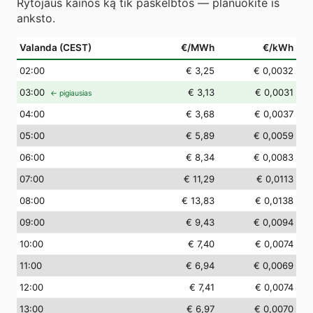
Rytojaus kainos ką tik paskelbtos — planuokite iš
anksto.
Valanda (CEST)
€/MWh
€/kWh
02
:00
€ 3,25
€ 0,0032
03
:00
€ 3,13
€ 0,0031
← pigiausias
04
:00
€ 3,68
€ 0,0037
05
:00
€ 5,89
€ 0,0059
06
:00
€ 8,34
€ 0,0083
07
:00
€ 11,29
€ 0,0113
08
:00
€ 13,83
€ 0,0138
09
:00
€ 9,43
€ 0,0094
10
:00
€ 7,40
€ 0,0074
11
:00
€ 6,94
€ 0,0069
12
:00
€ 7,41
€ 0,0074
13
:00
€ 6,97
€ 0,0070