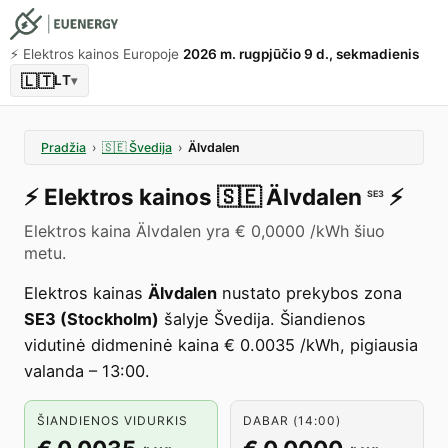
⚡️ Elektros kainos Europoje
2026 m. rugpjūčio 9 d., sekmadienis
🇱🇹
LT
▾
Pradžia
›
🇸🇪
Švedija
›
Älvdalen
⚡️
Elektros kainos
🇸🇪
Älvdalen
⚡️
SE3
Elektros kaina Älvdalen yra € 0,0000 /kWh šiuo
metu.
Elektros kainas
Älvdalen
nustato prekybos zona
SE3 (Stockholm)
šalyje Švedija. Šiandienos
vidutinė didmeninė kaina € 0.0035 /kWh, pigiausia
valanda – 13:00.
ŠIANDIENOS VIDURKIS
DABAR (14:00)