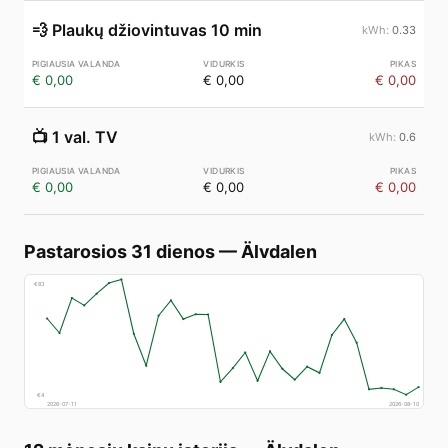
💨
Plaukų džiovintuvas 10 min
0.33
€ 0,00
€ 0,00
€ 0,00
📺
1 val. TV
0.6
€ 0,00
€ 0,00
€ 0,00
Pastarosios 31 dienos
—
Älvdalen
€
83
€
4
2026-07-11
2026-08-10