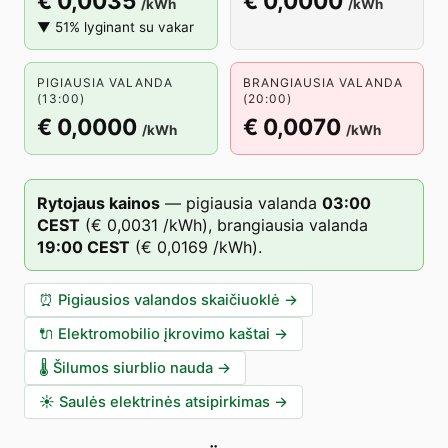
€ 0,0035
€ 0,0000
/kWh
/kWh
▼ 51% lyginant su vakar
PIGIAUSIA VALANDA
BRANGIAUSIA VALANDA
(13:00)
(20:00)
€ 0,0000
€ 0,0070
/kWh
/kWh
Rytojaus kainos
—
pigiausia valanda
03
:00
CEST
(
€ 0,0031
/kWh),
brangiausia valanda
19
:00
CEST
(
€ 0,0169
/kWh).
⏰
Pigiausios valandos skaičiuoklė
→
🔌
Elektromobilio įkrovimo kaštai
→
🌡️
Šilumos siurblio nauda
→
☀️
Saulės elektrinės atsipirkimas
→