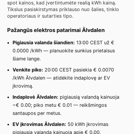
spot kainos, kad įvertintumėte realią kWh kainą.
Tikslus pasiskirstymas priklauso nuo šalies, tinklo
operatoriaus ir sutarties tipo.
Pažangūs elektros patarimai Älvdalen
Pigiausia valanda šiandien:
13:00 CEST už €
0.0000 /kWh — planuokite sunkius prietaisus
šiame lange.
Venkite piko:
20:00 CEST pasiekia € 0.0070
/kWh Älvdalen — atidėkite indaplovę ar EV
įkrovimą.
Indaplovė Älvdalen:
pigiausią valandą kainuoja
~€ 0.00; piko metu € 0.01 — reikšmingos
santaupos per metus.
EV įkrovimas Älvdalen:
50 kWh įkrovimas
pigiausią valandą kainuoja apie € 0.00.