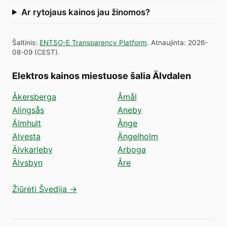
Ar rytojaus kainos jau žinomos?
Šaltinis
:
ENTSO-E Transparency Platform
.
Atnaujinta
:
2026-
08-09
(
CEST
).
Elektros kainos miestuose šalia Älvdalen
Åkersberga
Åmål
Alingsås
Aneby
Älmhult
Ånge
Alvesta
Ängelholm
Älvkarleby
Arboga
Älvsbyn
Åre
Žiūrėti Švedija →