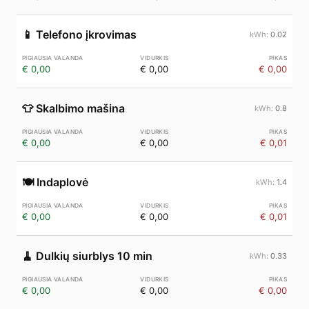
📱
Telefono įkrovimas
0.02
€ 0,00
€ 0,00
€ 0,00
👕
Skalbimo mašina
0.8
€ 0,00
€ 0,00
€ 0,01
🍽️
Indaplovė
1.4
€ 0,00
€ 0,00
€ 0,01
🧹
Dulkių siurblys 10 min
0.33
€ 0,00
€ 0,00
€ 0,00