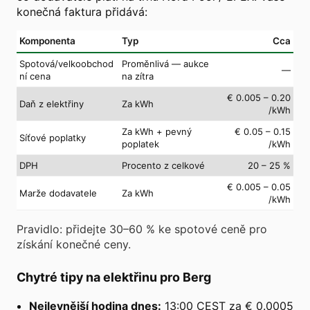
konečná faktura přidává:
Komponenta
Typ
Cca
Spotová/velkoobchod
Proměnlivá — aukce
—
ní cena
na zítra
€ 0.005 – 0.20
Daň z elektřiny
Za kWh
/kWh
Za kWh + pevný
€ 0.05 – 0.15
Síťové poplatky
poplatek
/kWh
DPH
Procento z celkové
20 – 25 %
€ 0.005 – 0.05
Marže dodavatele
Za kWh
/kWh
Pravidlo: přidejte 30–60 % ke spotové ceně pro
získání konečné ceny.
Chytré tipy na elektřinu pro Berg
Nejlevnější hodina dnes:
13:00 CEST za € 0.0005