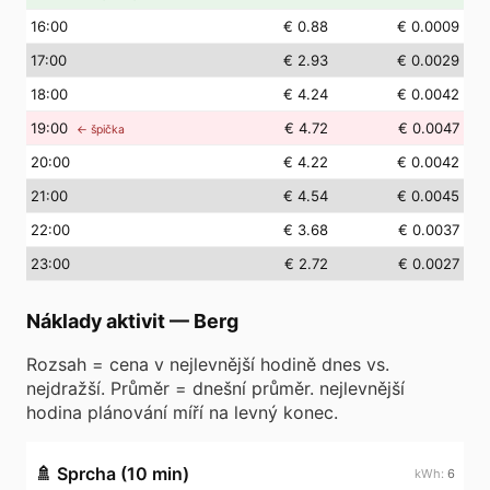
16
:00
€ 0.88
€ 0.0009
17
:00
€ 2.93
€ 0.0029
18
:00
€ 4.24
€ 0.0042
19
:00
€ 4.72
€ 0.0047
← špička
20
:00
€ 4.22
€ 0.0042
21
:00
€ 4.54
€ 0.0045
22
:00
€ 3.68
€ 0.0037
23
:00
€ 2.72
€ 0.0027
Náklady aktivit
—
Berg
Rozsah = cena v nejlevnější hodině dnes vs.
nejdražší. Průměr = dnešní průměr. nejlevnější
hodina plánování míří na levný konec.
🚿
Sprcha (10 min)
6