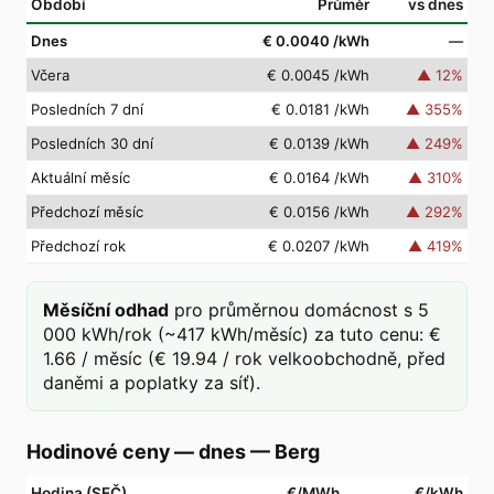
Období
Průměr
vs dnes
Dnes
€ 0.0040
/kWh
—
Včera
€ 0.0045
/kWh
▲
12
%
Posledních 7 dní
€ 0.0181
/kWh
▲
355
%
Posledních 30 dní
€ 0.0139
/kWh
▲
249
%
Aktuální měsíc
€ 0.0164
/kWh
▲
310
%
Předchozí měsíc
€ 0.0156
/kWh
▲
292
%
Předchozí rok
€ 0.0207
/kWh
▲
419
%
Měsíční odhad
pro průměrnou domácnost s 5
000 kWh/rok (~417 kWh/měsíc) za tuto cenu: €
1.66 / měsíc (€ 19.94 / rok velkoobchodně, před
daněmi a poplatky za síť).
Hodinové ceny — dnes
—
Berg
Hodina (SEČ)
€/MWh
€/kWh