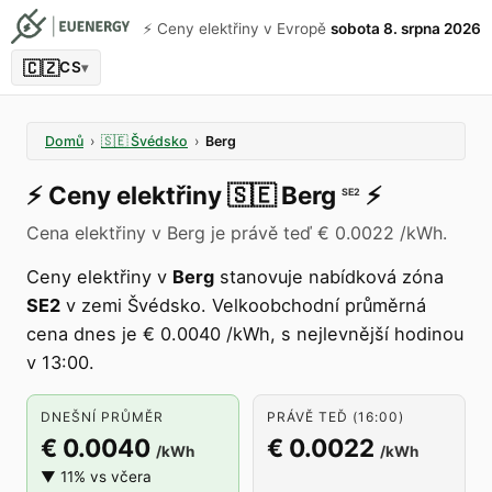
⚡️ Ceny elektřiny v Evropě
sobota 8. srpna 2026
🇨🇿
CS
▾
Domů
›
🇸🇪
Švédsko
›
Berg
⚡️
Ceny elektřiny
🇸🇪
Berg
⚡️
SE2
Cena elektřiny v Berg je právě teď € 0.0022 /kWh.
Ceny elektřiny v
Berg
stanovuje nabídková zóna
SE2
v zemi Švédsko. Velkoobchodní průměrná
cena dnes je € 0.0040 /kWh, s nejlevnější hodinou
v 13:00.
DNEŠNÍ PRŮMĚR
PRÁVĚ TEĎ (16:00)
€ 0.0040
€ 0.0022
/kWh
/kWh
▼ 11% vs včera