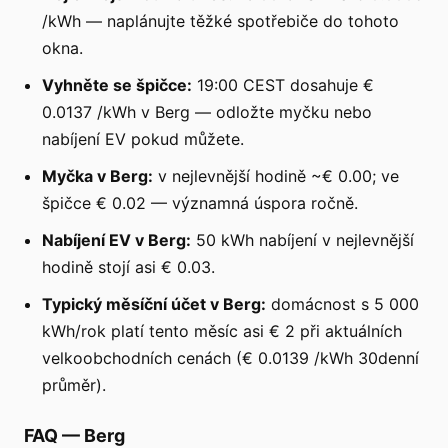
/kWh — naplánujte těžké spotřebiče do tohoto
okna.
Vyhněte se špičce:
19:00 CEST dosahuje €
0.0137 /kWh v Berg — odložte myčku nebo
nabíjení EV pokud můžete.
Myčka v Berg:
v nejlevnější hodině ~€ 0.00; ve
špičce € 0.02 — významná úspora ročně.
Nabíjení EV v Berg:
50 kWh nabíjení v nejlevnější
hodině stojí asi € 0.03.
Typický měsíční účet v Berg:
domácnost s 5 000
kWh/rok platí tento měsíc asi € 2 při aktuálních
velkoobchodních cenách (€ 0.0139 /kWh 30denní
průměr).
FAQ
—
Berg