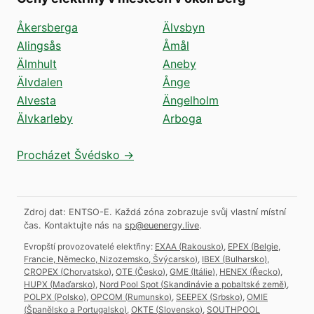
Åkersberga
Älvsbyn
Alingsås
Åmål
Älmhult
Aneby
Älvdalen
Ånge
Alvesta
Ängelholm
Älvkarleby
Arboga
Procházet Švédsko →
Zdroj dat: ENTSO-E. Každá zóna zobrazuje svůj vlastní místní
čas.
Kontaktujte nás na
sp@euenergy.live
.
Evropští provozovatelé elektřiny:
EXAA
(
Rakousko
)
,
EPEX
(
Belgie,
Francie, Německo, Nizozemsko, Švýcarsko
)
,
IBEX
(
Bulharsko
)
,
CROPEX
(
Chorvatsko
)
,
OTE
(
Česko
)
,
GME
(
Itálie
)
,
HENEX
(
Řecko
)
,
HUPX
(
Maďarsko
)
,
Nord Pool Spot
(
Skandinávie a pobaltské země
)
,
POLPX
(
Polsko
)
,
OPCOM
(
Rumunsko
)
,
SEEPEX
(
Srbsko
)
,
OMIE
(
Španělsko a Portugalsko
)
,
OKTE
(
Slovensko
)
,
SOUTHPOOL