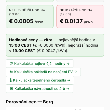
NEJLEVNĚJŠÍ HODINA
NEJDRAŽŠÍ HODINA
(13:00)
(19:00)
€ 0.0005
€ 0.0137
/kWh
/kWh
Hodinové ceny — zítra
—
nejlevnější hodina v
15
:00
CEST
(
€ -0.0000
/kWh),
nejdražší hodina
v
19
:00
CEST
(
€ 0.0047
/kWh).
⏰
Kalkulačka nejlevnější hodiny
→
🔌
Kalkulačka nákladů na nabíjení EV
→
🌡️
Kalkulačka tepelného čerpadla
→
☀️
Kalkulačka návratnosti solárů
→
Porovnání cen
—
Berg