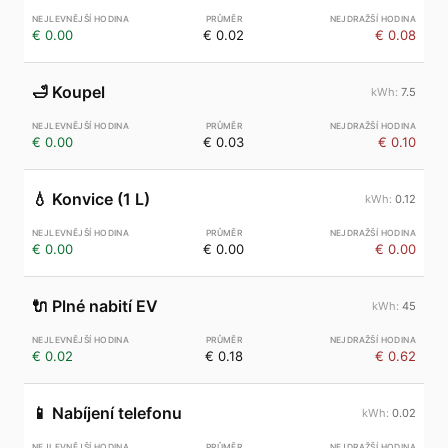
€ 0.00
€ 0.02
€ 0.08
🛁
Koupel
7.5
€ 0.00
€ 0.03
€ 0.10
💧
Konvice (1 L)
0.12
€ 0.00
€ 0.00
€ 0.00
🔌
Plné nabití EV
45
€ 0.02
€ 0.18
€ 0.62
📱
Nabíjení telefonu
0.02