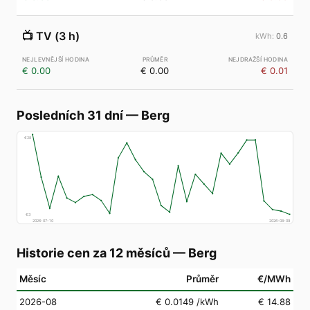
📺
TV (3 h)
0.6
€ 0.00
€ 0.00
€ 0.01
Posledních 31 dní
—
Berg
€
28
€
3
2026-07-10
2026-08-09
Historie cen za 12 měsíců
—
Berg
Měsíc
Průměr
€/MWh
2026-08
€ 0.0149
/kWh
€ 14.88