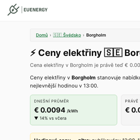
Domů
›
🇸🇪
Švédsko
›
Borgholm
⚡️
Ceny elektřiny
🇸🇪
Bo
Cena elektřiny v Borgholm je právě teď € 0.0
Ceny elektřiny v
Borgholm
stanovuje nabíd
nejlevnější hodinou v 13:00.
DNEŠNÍ PRŮMĚR
PRÁVĚ 
€ 0.0094
€ 0
/kWh
▼ 14% vs včera