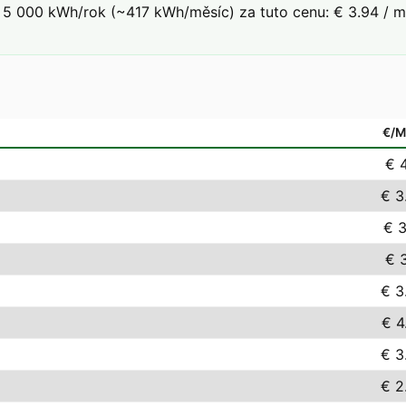
5 000 kWh/rok (~417 kWh/měsíc) za tuto cenu: € 3.94 / mě
€/
€ 4
€ 3
€ 3
€ 3
€ 3
€ 4
€ 3
€ 2