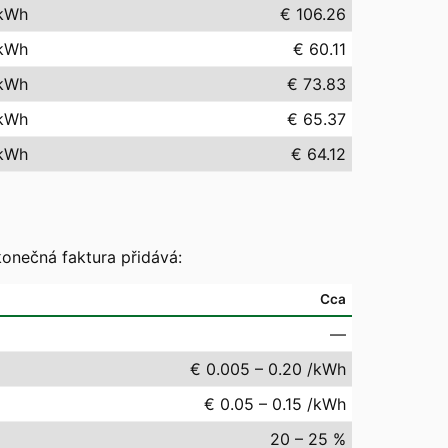
kWh
€ 106.26
kWh
€ 60.11
kWh
€ 73.83
kWh
€ 65.37
kWh
€ 64.12
konečná faktura přidává:
Cca
—
€ 0.005 – 0.20 /kWh
€ 0.05 – 0.15 /kWh
20 – 25 %