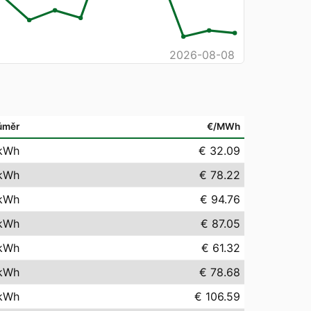
2026-08-08
ůměr
€/MWh
kWh
€ 32.09
kWh
€ 78.22
kWh
€ 94.76
kWh
€ 87.05
kWh
€ 61.32
kWh
€ 78.68
kWh
€ 106.59