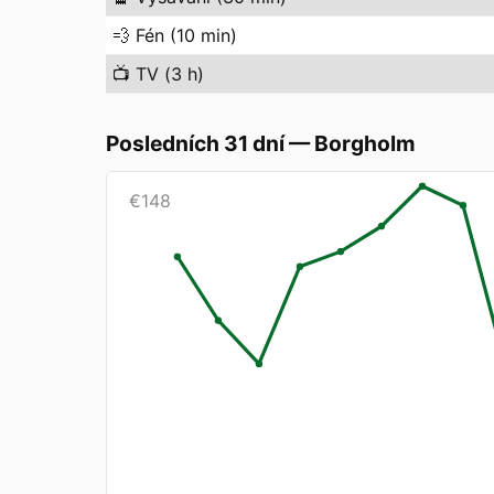
💨
Fén (10 min)
📺
TV (3 h)
Posledních 31 dní
—
Borgholm
€
148