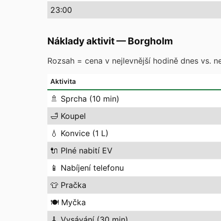
23
:00
Náklady aktivit
—
Borgholm
Rozsah = cena v nejlevnější hodině dnes vs. ne
Aktivita
🚿
Sprcha (10 min)
🛁
Koupel
💧
Konvice (1 L)
🔌
Plné nabití EV
📱
Nabíjení telefonu
👕
Pračka
🍽️
Myčka
🧹
Vysávání (30 min)