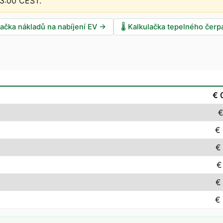
13:00 CEST
.
lačka nákladů na nabíjení EV
→
🌡️
Kalkulačka tepelného čerp
€ 
€
€
€
€
€
€