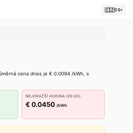
🇨🇿
CS
▾
ůměrná cena dnes je € 0.0094 /kWh, s
NEJDRAŽŠÍ HODINA (20:00)
€ 0.0450
/kWh