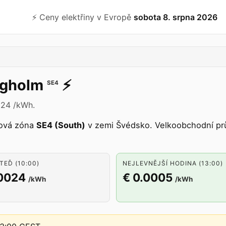
⚡️ Ceny elektřiny v Evropě
sobota 8. srpna 2026
rgholm
⚡️
SE4
024 /kWh.
ková zóna
SE4 (South)
v zemi Švédsko. Velkoobchodní pr
TEĎ (10:00)
NEJLEVNĚJŠÍ HODINA (13:00)
.0024
€ 0.0005
/kWh
/kWh