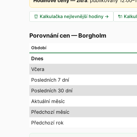
Hodinové ceny — zítra
:
publikovány 12:00–
⏰
Kalkulačka nejlevnější hodiny
→
🔌
Kalku
Porovnání cen
—
Borgholm
Období
Dnes
Včera
Posledních 7 dní
Posledních 30 dní
Aktuální měsíc
Předchozí měsíc
Předchozí rok