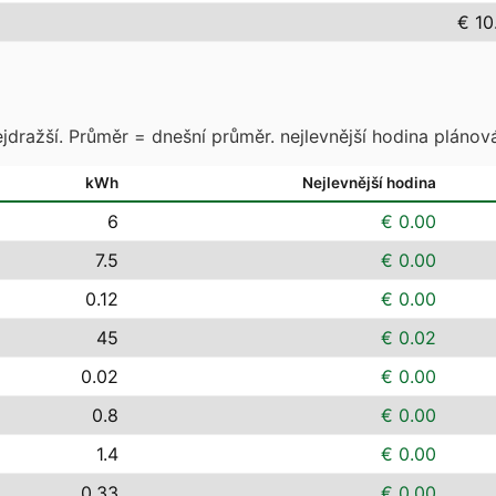
€ 10
jdražší. Průměr = dnešní průměr. nejlevnější hodina plánová
kWh
Nejlevnější hodina
6
€ 0.00
7.5
€ 0.00
0.12
€ 0.00
45
€ 0.02
0.02
€ 0.00
0.8
€ 0.00
1.4
€ 0.00
0.33
€ 0.00