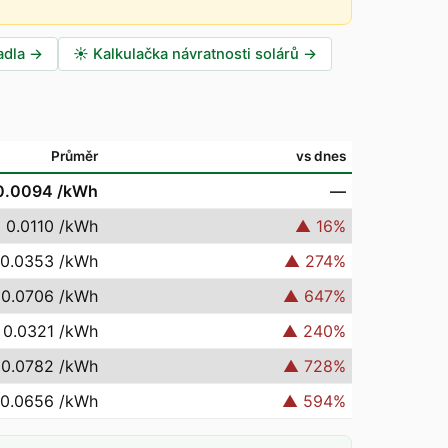
adla
→
☀️
Kalkulačka návratnosti solárů
→
Průměr
vs dnes
0.0094
/kWh
—
 0.0110
/kWh
▲
16
%
 0.0353
/kWh
▲
274
%
 0.0706
/kWh
▲
647
%
 0.0321
/kWh
▲
240
%
 0.0782
/kWh
▲
728
%
 0.0656
/kWh
▲
594
%