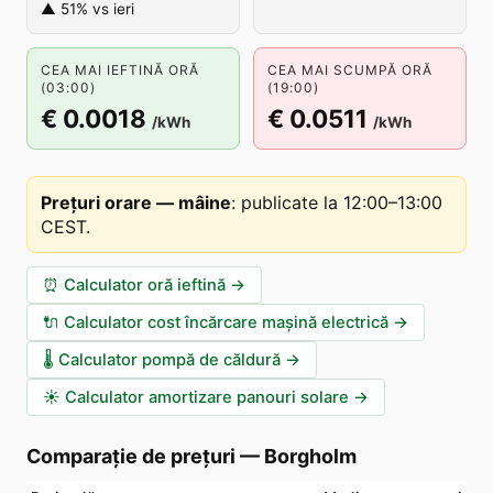
▲ 51% vs ieri
CEA MAI IEFTINĂ ORĂ
CEA MAI SCUMPĂ ORĂ
(03:00)
(19:00)
€ 0.0018
€ 0.0511
/kWh
/kWh
Prețuri orare — mâine
:
publicate la 12:00–13:00
CEST
.
⏰
Calculator oră ieftină
→
🔌
Calculator cost încărcare mașină electrică
→
🌡️
Calculator pompă de căldură
→
☀️
Calculator amortizare panouri solare
→
Comparație de prețuri
—
Borgholm