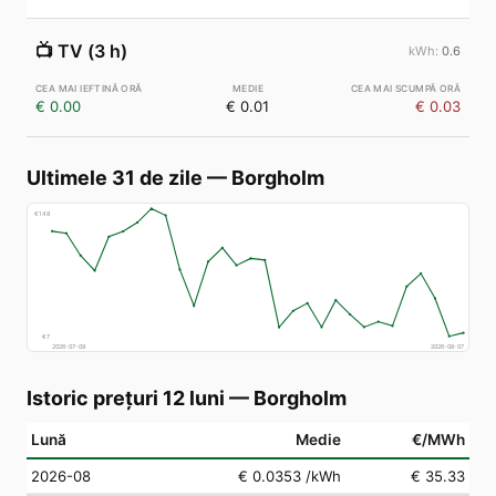
📺
TV (3 h)
0.6
€ 0.00
€ 0.01
€ 0.03
Ultimele 31 de zile
—
Borgholm
€
148
€
7
2026-07-09
2026-08-07
Istoric prețuri 12 luni
—
Borgholm
Lună
Medie
€/MWh
2026-08
€ 0.0353
/kWh
€ 35.33