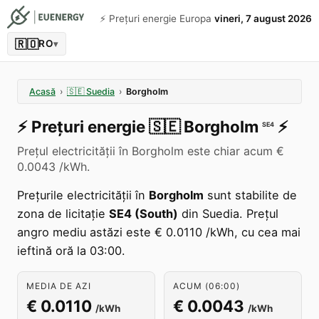
⚡️ Prețuri energie Europa
vineri, 7 august 2026
🇷🇴
RO
▾
Acasă
›
🇸🇪
Suedia
›
Borgholm
⚡️
Prețuri energie
🇸🇪
Borgholm
⚡️
SE4
Prețul electricității în Borgholm este chiar acum €
0.0043 /kWh.
Prețurile electricității în
Borgholm
sunt stabilite de
zona de licitație
SE4 (South)
din Suedia. Prețul
angro mediu astăzi este € 0.0110 /kWh, cu cea mai
ieftină oră la 03:00.
MEDIA DE AZI
ACUM (06:00)
€ 0.0110
€ 0.0043
/kWh
/kWh