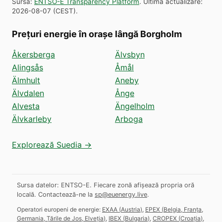
Sursă
:
ENTSO-E Transparency Platform
.
Ultima actualizare
:
2026-08-07
(
CEST
).
Prețuri energie în orașe lângă Borgholm
Åkersberga
Älvsbyn
Alingsås
Åmål
Älmhult
Aneby
Älvdalen
Ånge
Alvesta
Ängelholm
Älvkarleby
Arboga
Explorează Suedia →
Sursa datelor: ENTSO-E. Fiecare zonă afișează propria oră
locală.
Contactează-ne la
sp@euenergy.live
.
Operatori europeni de energie:
EXAA
(
Austria
)
,
EPEX
(
Belgia, Franța,
Germania, Țările de Jos, Elveția
)
,
IBEX
(
Bulgaria
)
,
CROPEX
(
Croația
)
,