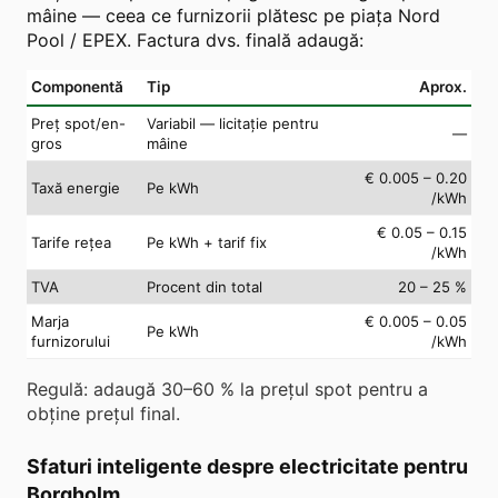
mâine — ceea ce furnizorii plătesc pe piața Nord
Pool / EPEX. Factura dvs. finală adaugă:
Componentă
Tip
Aprox.
Preț spot/en-
Variabil — licitație pentru
—
gros
mâine
€ 0.005 – 0.20
Taxă energie
Pe kWh
/kWh
€ 0.05 – 0.15
Tarife rețea
Pe kWh + tarif fix
/kWh
TVA
Procent din total
20 – 25 %
Marja
€ 0.005 – 0.05
Pe kWh
furnizorului
/kWh
Regulă: adaugă 30–60 % la prețul spot pentru a
obține prețul final.
Sfaturi inteligente despre electricitate pentru
Borgholm