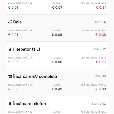
€ 0.01
€ 0.07
€ 0.31
🛁
Baie
7.5
€ 0.01
€ 0.08
€ 0.38
💧
Fierbător (1 L)
0.12
€ 0.00
€ 0.00
€ 0.01
🔌
Încărcare EV completă
45
€ 0.08
€ 0.49
€ 2.30
📱
Încărcare telefon
0.02