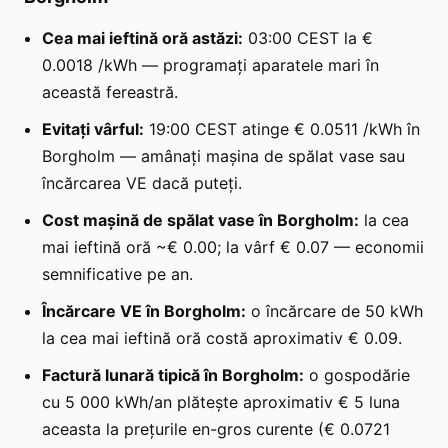
Cea mai ieftină oră astăzi:
03:00 CEST la €
0.0018 /kWh — programați aparatele mari în
această fereastră.
Evitați vârful:
19:00 CEST atinge € 0.0511 /kWh în
Borgholm — amânați mașina de spălat vase sau
încărcarea VE dacă puteți.
Cost mașină de spălat vase în Borgholm:
la cea
mai ieftină oră ~€ 0.00; la vârf € 0.07 — economii
semnificative pe an.
Încărcare VE în Borgholm:
o încărcare de 50 kWh
la cea mai ieftină oră costă aproximativ € 0.09.
Factură lunară tipică în Borgholm:
o gospodărie
cu 5 000 kWh/an plătește aproximativ € 5 luna
aceasta la prețurile en-gros curente (€ 0.0721