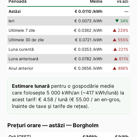
Perioadă
Medie
vs azi
Astăzi
€ 0.0110
/kWh
—
Ieri
€ 0.0073
/kWh
▼
34
%
Ultimele 7 zile
€ 0.0362
/kWh
▲
229
%
Ultimele 30 de zile
€ 0.0721
/kWh
▲
555
%
Luna curentă
€ 0.0353
/kWh
▲
221
%
Luna anterioară
€ 0.0782
/kWh
▲
611
%
Anul anterior
€ 0.0656
/kWh
▲
496
%
Estimare lunară
pentru o gospodărie medie
care folosește 5 000 kWh/an (~417 kWh/lună) la
acest tarif: € 4.58 / lună (€ 55.00 / an en-gros,
înainte de taxe și tarife de rețea).
Prețuri orare — astăzi
—
Borgholm
Oră (CEST)
€/MWh
€/kWh