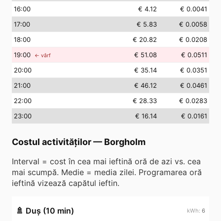
16
:00
€ 4.12
€ 0.0041
17
:00
€ 5.83
€ 0.0058
18
:00
€ 20.82
€ 0.0208
19
:00
€ 51.08
€ 0.0511
← vârf
20
:00
€ 35.14
€ 0.0351
21
:00
€ 46.12
€ 0.0461
22
:00
€ 28.33
€ 0.0283
23
:00
€ 16.14
€ 0.0161
Costul activităților
—
Borgholm
Interval = cost în cea mai ieftină oră de azi vs. cea
mai scumpă. Medie = media zilei. Programarea oră
ieftină vizează capătul ieftin.
🚿
Duș (10 min)
6