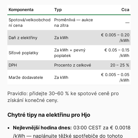
Komponenta
Typ
Cca
Spotová/velkoobchod
Proměnlivá — aukce
—
ní cena
na zítra
€ 0.005 – 0.20
Daň z elektřiny
Za kWh
/kWh
Za kWh + pevný
€ 0.05 – 0.15
Síťové poplatky
poplatek
/kWh
DPH
Procento z celkové
20 – 25 %
€ 0.005 – 0.05
Marže dodavatele
Za kWh
/kWh
Pravidlo: přidejte 30–60 % ke spotové ceně pro
získání konečné ceny.
Chytré tipy na elektřinu pro Hjo
Nejlevnější hodina dnes:
03:00 CEST za € 0.0018
/kWh — naplánujte těžké spotřebiče do tohoto