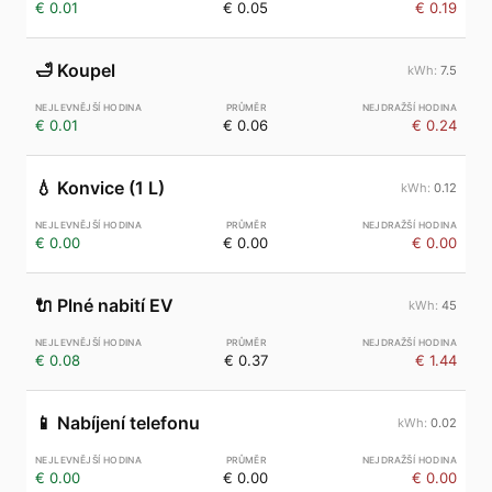
€ 0.01
€ 0.05
€ 0.19
🛁
Koupel
7.5
€ 0.01
€ 0.06
€ 0.24
💧
Konvice (1 L)
0.12
€ 0.00
€ 0.00
€ 0.00
🔌
Plné nabití EV
45
€ 0.08
€ 0.37
€ 1.44
📱
Nabíjení telefonu
0.02
€ 0.00
€ 0.00
€ 0.00