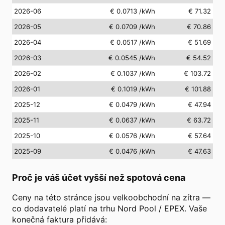
2026-06
€ 0.0713
/kWh
€ 71.32
2026-05
€ 0.0709
/kWh
€ 70.86
2026-04
€ 0.0517
/kWh
€ 51.69
2026-03
€ 0.0545
/kWh
€ 54.52
2026-02
€ 0.1037
/kWh
€ 103.72
2026-01
€ 0.1019
/kWh
€ 101.88
2025-12
€ 0.0479
/kWh
€ 47.94
2025-11
€ 0.0637
/kWh
€ 63.72
2025-10
€ 0.0576
/kWh
€ 57.64
2025-09
€ 0.0476
/kWh
€ 47.63
Proč je váš účet vyšší než spotová cena
Ceny na této stránce jsou velkoobchodní na zítra —
co dodavatelé platí na trhu Nord Pool / EPEX. Vaše
konečná faktura přidává: