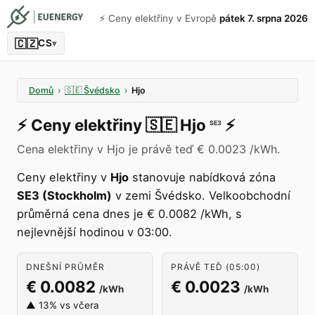
⚡️ Ceny elektřiny v Evropě
pátek 7. srpna 2026
🇨🇿
CS
▾
Domů
›
🇸🇪
Švédsko
›
Hjo
⚡️
Ceny elektřiny
🇸🇪
Hjo
⚡️
SE3
Cena elektřiny v Hjo je právě teď € 0.0023 /kWh.
Ceny elektřiny v
Hjo
stanovuje nabídková zóna
SE3 (Stockholm)
v zemi Švédsko. Velkoobchodní
průměrná cena dnes je € 0.0082 /kWh, s
nejlevnější hodinou v 03:00.
DNEŠNÍ PRŮMĚR
PRÁVĚ TEĎ (05:00)
€ 0.0082
€ 0.0023
/kWh
/kWh
▲ 13% vs včera