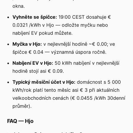
okna.
Vyhněte se špičce:
19:00 CEST dosahuje €
0.0321 /kWh v Hjo — odložte myčku nebo
nabíjení EV pokud můžete.
Myčka v Hjo:
v nejlevnější hodině ~€ 0.00; ve
špičce € 0.04 — významná úspora ročně.
Nabíjení EV v Hjo:
50 kWh nabíjení v nejlevnější
hodině stojí asi € 0.09.
Typický měsíční účet v Hjo:
domácnost s 5 000
kWh/rok platí tento měsíc asi € 3 při aktuálních
velkoobchodních cenách (€ 0.0455 /kWh 30denní
průměr).
FAQ
—
Hjo