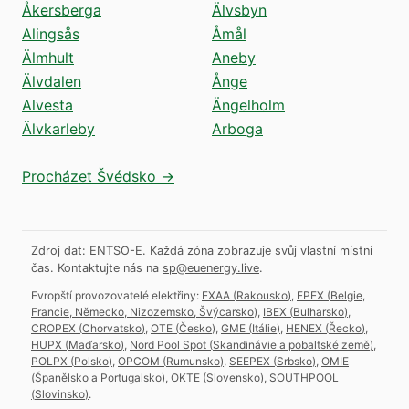
Åkersberga
Älvsbyn
Alingsås
Åmål
Älmhult
Aneby
Älvdalen
Ånge
Alvesta
Ängelholm
Älvkarleby
Arboga
Procházet Švédsko →
Zdroj dat: ENTSO-E. Každá zóna zobrazuje svůj vlastní místní
čas.
Kontaktujte nás na
sp@euenergy.live
.
Evropští provozovatelé elektřiny:
EXAA
(
Rakousko
)
,
EPEX
(
Belgie,
Francie, Německo, Nizozemsko, Švýcarsko
)
,
IBEX
(
Bulharsko
)
,
CROPEX
(
Chorvatsko
)
,
OTE
(
Česko
)
,
GME
(
Itálie
)
,
HENEX
(
Řecko
)
,
HUPX
(
Maďarsko
)
,
Nord Pool Spot
(
Skandinávie a pobaltské země
)
,
POLPX
(
Polsko
)
,
OPCOM
(
Rumunsko
)
,
SEEPEX
(
Srbsko
)
,
OMIE
(
Španělsko a Portugalsko
)
,
OKTE
(
Slovensko
)
,
SOUTHPOOL
(
Slovinsko
)
.