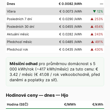
Dnes
€ 0.0082
/kWh
—
Včera
€ 0.0073
/kWh
▼
12
%
Posledních 7 dní
€ 0.0290
/kWh
▲
253
%
Posledních 30 dní
€ 0.0455
/kWh
▲
454
%
Aktuální měsíc
€ 0.0282
/kWh
▲
243
%
Předchozí měsíc
€ 0.0485
/kWh
▲
491
%
Předchozí rok
€ 0.0435
/kWh
▲
430
%
Měsíční odhad
pro průměrnou domácnost s 5
000 kWh/rok (~417 kWh/měsíc) za tuto cenu: €
3.42 / měsíc (€ 41.08 / rok velkoobchodně, před
daněmi a poplatky za síť).
Hodinové ceny — dnes
—
Hjo
Hodina (SEČ)
€/MWh
€/kWh