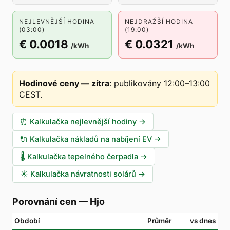
NEJLEVNĚJŠÍ HODINA
NEJDRAŽŠÍ HODINA
(03:00)
(19:00)
€ 0.0018
€ 0.0321
/kWh
/kWh
Hodinové ceny — zítra
:
publikovány 12:00–13:00
CEST
.
⏰
Kalkulačka nejlevnější hodiny
→
🔌
Kalkulačka nákladů na nabíjení EV
→
🌡️
Kalkulačka tepelného čerpadla
→
☀️
Kalkulačka návratnosti solárů
→
Porovnání cen
—
Hjo
Období
Průměr
vs dnes