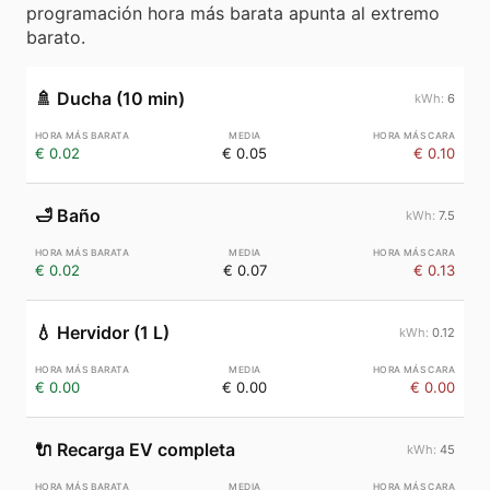
programación hora más barata apunta al extremo
barato.
🚿
Ducha (10 min)
6
€ 0.02
€ 0.05
€ 0.10
🛁
Baño
7.5
€ 0.02
€ 0.07
€ 0.13
💧
Hervidor (1 L)
0.12
€ 0.00
€ 0.00
€ 0.00
🔌
Recarga EV completa
45