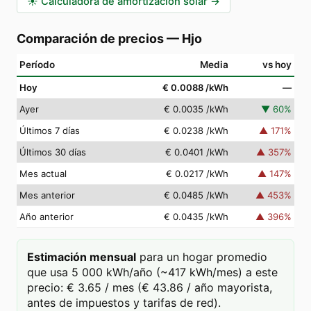
☀️
Calculadora de amortización solar
→
Comparación de precios
—
Hjo
Período
Media
vs hoy
Hoy
€ 0.0088
/kWh
—
Ayer
€ 0.0035
/kWh
▼
60
%
Últimos 7 días
€ 0.0238
/kWh
▲
171
%
Últimos 30 días
€ 0.0401
/kWh
▲
357
%
Mes actual
€ 0.0217
/kWh
▲
147
%
Mes anterior
€ 0.0485
/kWh
▲
453
%
Año anterior
€ 0.0435
/kWh
▲
396
%
Estimación mensual
para un hogar promedio
que usa 5 000 kWh/año (~417 kWh/mes) a este
precio: € 3.65 / mes (€ 43.86 / año mayorista,
antes de impuestos y tarifas de red).