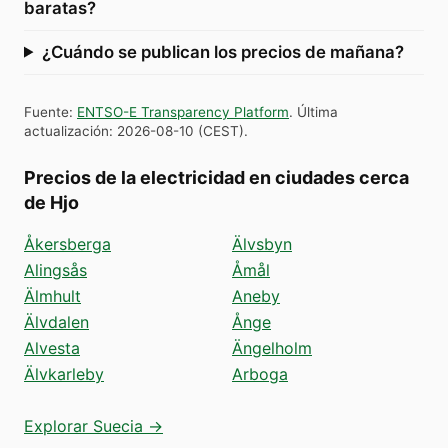
baratas?
¿Cuándo se publican los precios de mañana?
Fuente
:
ENTSO-E Transparency Platform
.
Última
actualización
:
2026-08-10
(
CEST
).
Precios de la electricidad en ciudades cerca
de Hjo
Åkersberga
Älvsbyn
Alingsås
Åmål
Älmhult
Aneby
Älvdalen
Ånge
Alvesta
Ängelholm
Älvkarleby
Arboga
Explorar Suecia →