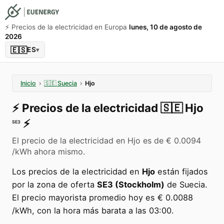
⚡️ Precios de la electricidad en Europa
lunes, 10 de agosto de
2026
🇪🇸
ES
▾
Inicio
›
🇸🇪
Suecia
›
Hjo
⚡️
Precios de la electricidad
🇸🇪
Hjo
⚡️
SE3
El precio de la electricidad en Hjo es de € 0.0094
/kWh ahora mismo.
Los precios de la electricidad en
Hjo
están fijados
por la zona de oferta
SE3 (Stockholm)
de Suecia.
El precio mayorista promedio hoy es € 0.0088
/kWh, con la hora más barata a las 03:00.