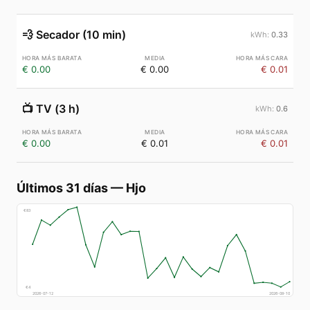
💨
Secador (10 min)
0.33
€ 0.00
€ 0.00
€ 0.01
📺
TV (3 h)
0.6
€ 0.00
€ 0.01
€ 0.01
Últimos 31 días
—
Hjo
€
83
€
4
2026-07-12
2026-08-10