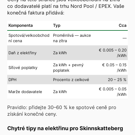
co dodavatelé platí na trhu Nord Pool / EPEX. Vaše
konečná faktura přidává:
Komponenta
Typ
Cca
Spotová/velkoobchod
Proměnlivá — aukce
—
ní cena
na zítra
€ 0.005 – 0.20
Daň z elektřiny
Za kWh
/kWh
Za kWh + pevný
€ 0.05 – 0.15
Síťové poplatky
poplatek
/kWh
DPH
Procento z celkové
20 – 25 %
€ 0.005 – 0.05
Marže dodavatele
Za kWh
/kWh
Pravidlo: přidejte 30–60 % ke spotové ceně pro
získání konečné ceny.
Chytré tipy na elektřinu pro Skinnskatteberg