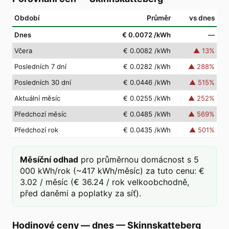
Období
Průměr
vs dnes
Dnes
€ 0.0072
/kWh
—
Včera
€ 0.0082
/kWh
▲
13
%
Posledních 7 dní
€ 0.0282
/kWh
▲
288
%
Posledních 30 dní
€ 0.0446
/kWh
▲
515
%
Aktuální měsíc
€ 0.0255
/kWh
▲
252
%
Předchozí měsíc
€ 0.0485
/kWh
▲
569
%
Předchozí rok
€ 0.0435
/kWh
▲
501
%
Měsíční odhad
pro průměrnou domácnost s 5
000 kWh/rok (~417 kWh/měsíc) za tuto cenu: €
3.02 / měsíc (€ 36.24 / rok velkoobchodně,
před daněmi a poplatky za síť).
Hodinové ceny — dnes
—
Skinnskatteberg