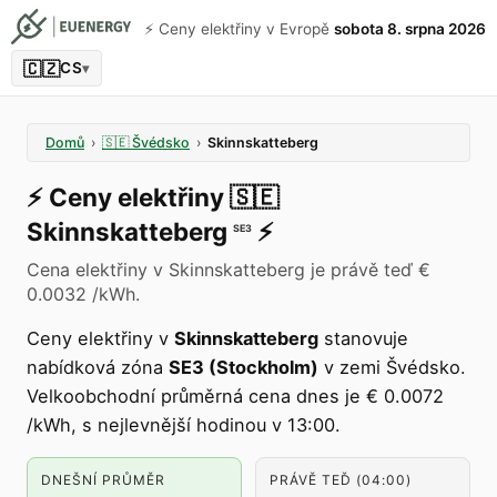
⚡️ Ceny elektřiny v Evropě
sobota 8. srpna 2026
🇨🇿
CS
▾
Domů
›
🇸🇪
Švédsko
›
Skinnskatteberg
⚡️
Ceny elektřiny
🇸🇪
Skinnskatteberg
⚡️
SE3
Cena elektřiny v Skinnskatteberg je právě teď €
0.0032 /kWh.
Ceny elektřiny v
Skinnskatteberg
stanovuje
nabídková zóna
SE3 (Stockholm)
v zemi Švédsko.
Velkoobchodní průměrná cena dnes je € 0.0072
/kWh, s nejlevnější hodinou v 13:00.
DNEŠNÍ PRŮMĚR
PRÁVĚ TEĎ (04:00)