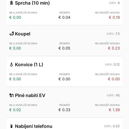
🚿
Sprcha (10 min)
6
€ 0.00
€ 0.04
€ 0.19
🛁
Koupel
7.5
€ 0.00
€ 0.05
€ 0.23
💧
Konvice (1 L)
0.12
€ 0.00
€ 0.00
€ 0.00
🔌
Plné nabití EV
45
€ 0.02
€ 0.33
€ 1.39
📱
Nabíjení telefonu
0.02