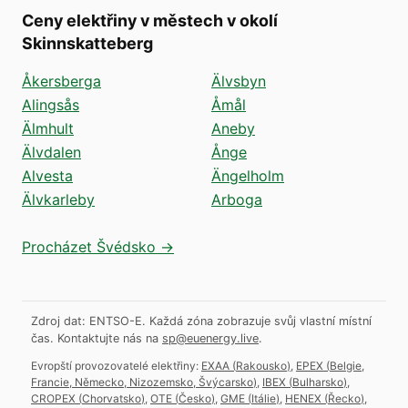
Ceny elektřiny v městech v okolí
Skinnskatteberg
Åkersberga
Älvsbyn
Alingsås
Åmål
Älmhult
Aneby
Älvdalen
Ånge
Alvesta
Ängelholm
Älvkarleby
Arboga
Procházet Švédsko →
Zdroj dat: ENTSO-E. Každá zóna zobrazuje svůj vlastní místní
čas.
Kontaktujte nás na
sp@euenergy.live
.
Evropští provozovatelé elektřiny:
EXAA
(
Rakousko
)
,
EPEX
(
Belgie,
Francie, Německo, Nizozemsko, Švýcarsko
)
,
IBEX
(
Bulharsko
)
,
CROPEX
(
Chorvatsko
)
,
OTE
(
Česko
)
,
GME
(
Itálie
)
,
HENEX
(
Řecko
)
,