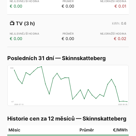
€ 0.00
€ 0.00
€ 0.01
📺
TV (3 h)
0.6
€ 0.00
€ 0.00
€ 0.02
Posledních 31 dní
—
Skinnskatteberg
€
83
€
7
2026-07-10
2026-08-08
Historie cen za 12 měsíců
—
Skinnskatteberg
Měsíc
Průměr
€/MWh