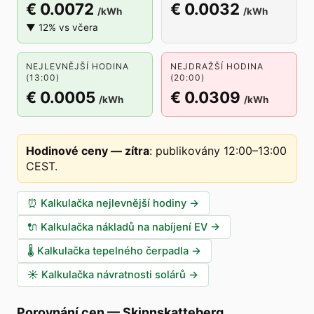
€ 0.0072
€ 0.0032
/kWh
/kWh
▼ 12% vs včera
NEJLEVNĚJŠÍ HODINA
NEJDRAŽŠÍ HODINA
(13:00)
(20:00)
€ 0.0005
€ 0.0309
/kWh
/kWh
Hodinové ceny — zítra
:
publikovány 12:00–13:00
CEST
.
⏰
Kalkulačka nejlevnější hodiny
→
🔌
Kalkulačka nákladů na nabíjení EV
→
🌡️
Kalkulačka tepelného čerpadla
→
☀️
Kalkulačka návratnosti solárů
→
Porovnání cen
—
Skinnskatteberg