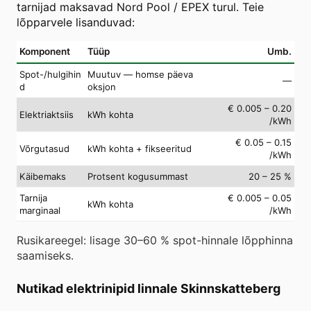
tarnijad maksavad Nord Pool / EPEX turul. Teie
lõpparvele lisanduvad:
Komponent
Tüüp
Umb.
Spot-/hulgihin
Muutuv — homse päeva
—
d
oksjon
€ 0.005 – 0.20
Elektriaktsiis
kWh kohta
/kWh
€ 0.05 – 0.15
Võrgutasud
kWh kohta + fikseeritud
/kWh
Käibemaks
Protsent kogusummast
20 – 25 %
Tarnija
€ 0.005 – 0.05
kWh kohta
marginaal
/kWh
Rusikareegel: lisage 30–60 % spot-hinnale lõpphinna
saamiseks.
Nutikad elektrinipid linnale Skinnskatteberg