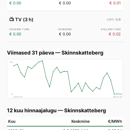
€ 0.00
€ 0.00
€ 0.01
📺
TV (3 h)
0.6
€ 0.00
€ 0.00
€ 0.02
Viimased 31 päeva
—
Skinnskatteberg
€
83
€
7
2026-07-09
2026-08-08
12 kuu hinnaajalugu
—
Skinnskatteberg
Kuu
Keskmine
€/MWh