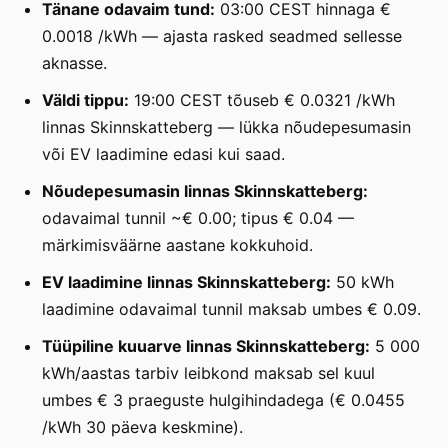
Tänane odavaim tund:
03:00 CEST hinnaga €
0.0018 /kWh — ajasta rasked seadmed sellesse
aknasse.
Väldi tippu:
19:00 CEST tõuseb € 0.0321 /kWh
linnas Skinnskatteberg — lükka nõudepesumasin
või EV laadimine edasi kui saad.
Nõudepesumasin linnas Skinnskatteberg:
odavaimal tunnil ~€ 0.00; tipus € 0.04 —
märkimisväärne aastane kokkuhoid.
EV laadimine linnas Skinnskatteberg:
50 kWh
laadimine odavaimal tunnil maksab umbes € 0.09.
Tüüpiline kuuarve linnas Skinnskatteberg:
5 000
kWh/aastas tarbiv leibkond maksab sel kuul
umbes € 3 praeguste hulgihindadega (€ 0.0455
/kWh 30 päeva keskmine).