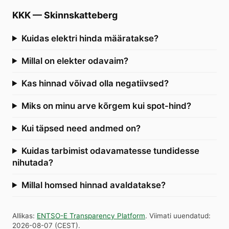
KKK
—
Skinnskatteberg
Kuidas elektri hinda määratakse?
Millal on elekter odavaim?
Kas hinnad võivad olla negatiivsed?
Miks on minu arve kõrgem kui spot-hind?
Kui täpsed need andmed on?
Kuidas tarbimist odavamatesse tundidesse
nihutada?
Millal homsed hinnad avaldatakse?
Allikas
:
ENTSO-E Transparency Platform
.
Viimati uuendatud
:
2026-08-07
(
CEST
).