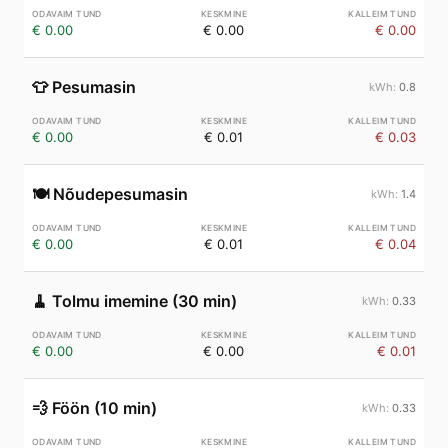
€ 0.00
€ 0.00
€ 0.00
👕
Pesumasin
0.8
€ 0.00
€ 0.01
€ 0.03
🍽️
Nõudepesumasin
1.4
€ 0.00
€ 0.01
€ 0.04
🧹
Tolmu imemine (30 min)
0.33
€ 0.00
€ 0.00
€ 0.01
💨
Föön (10 min)
0.33