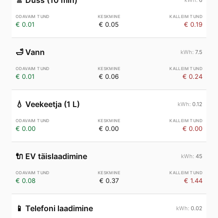
🚿
Dušš (10 min)
€ 0.01
€ 0.05
€ 0.19
🛁
Vann
7.5
€ 0.01
€ 0.06
€ 0.24
💧
Veekeetja (1 L)
0.12
€ 0.00
€ 0.00
€ 0.00
🔌
EV täislaadimine
45
€ 0.08
€ 0.37
€ 1.44
📱
Telefoni laadimine
0.02