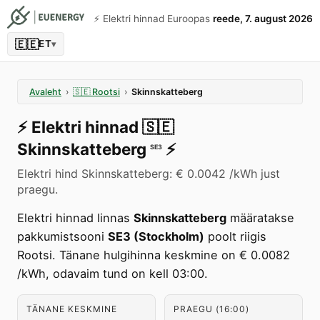
⚡️ Elektri hinnad Euroopas
reede, 7. august 2026
🇪🇪
ET
▾
Avaleht
›
🇸🇪
Rootsi
›
Skinnskatteberg
⚡️
Elektri hinnad
🇸🇪
Skinnskatteberg
⚡️
SE3
Elektri hind Skinnskatteberg: € 0.0042 /kWh just
praegu.
Elektri hinnad linnas
Skinnskatteberg
määratakse
pakkumistsooni
SE3 (Stockholm)
poolt riigis
Rootsi. Tänane hulgihinna keskmine on € 0.0082
/kWh, odavaim tund on kell 03:00.
TÄNANE KESKMINE
PRAEGU (16:00)