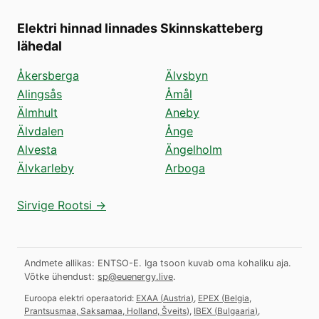
Elektri hinnad linnades Skinnskatteberg
lähedal
Åkersberga
Älvsbyn
Alingsås
Åmål
Älmhult
Aneby
Älvdalen
Ånge
Alvesta
Ängelholm
Älvkarleby
Arboga
Sirvige Rootsi →
Andmete allikas: ENTSO-E. Iga tsoon kuvab oma kohaliku aja.
Võtke ühendust:
sp@euenergy.live
.
Euroopa elektri operaatorid:
EXAA
(
Austria
)
,
EPEX
(
Belgia,
Prantsusmaa, Saksamaa, Holland, Šveits
)
,
IBEX
(
Bulgaaria
)
,