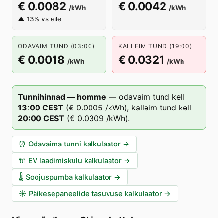
€ 0.0082
€ 0.0042
/kWh
/kWh
▲ 13% vs eile
ODAVAIM TUND (03:00)
KALLEIM TUND (19:00)
€ 0.0018
€ 0.0321
/kWh
/kWh
Tunnihinnad — homme
—
odavaim tund kell
13
:00
CEST
(
€ 0.0005
/kWh),
kalleim tund kell
20
:00
CEST
(
€ 0.0309
/kWh).
⏰
Odavaima tunni kalkulaator
→
🔌
EV laadimiskulu kalkulaator
→
🌡️
Soojuspumba kalkulaator
→
☀️
Päikesepaneelide tasuvuse kalkulaator
→