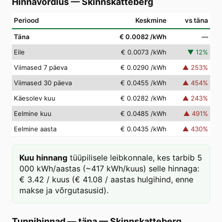
Hinnavõrdlus
—
Skinnskatteberg
Periood
Keskmine
vs täna
Täna
€ 0.0082
/kWh
—
Eile
€ 0.0073
/kWh
▼
12
%
Viimased 7 päeva
€ 0.0290
/kWh
▲
253
%
Viimased 30 päeva
€ 0.0455
/kWh
▲
454
%
Käesolev kuu
€ 0.0282
/kWh
▲
243
%
Eelmine kuu
€ 0.0485
/kWh
▲
491
%
Eelmine aasta
€ 0.0435
/kWh
▲
430
%
Kuu hinnang
tüüpilisele leibkonnale, kes tarbib 5
000 kWh/aastas (~417 kWh/kuus) selle hinnaga:
€ 3.42 / kuus (€ 41.08 / aastas hulgihind, enne
makse ja võrgutasusid).
Tunnihinnad — täna
—
Skinnskatteberg