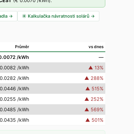
CEST
(
€ 0.0070
/kWh).
adla
→
☀️
Kalkulačka návratnosti solárů
→
Průměr
vs dnes
0.0072
/kWh
—
 0.0082
/kWh
▲
13
%
 0.0282
/kWh
▲
288
%
 0.0446
/kWh
▲
515
%
 0.0255
/kWh
▲
252
%
 0.0485
/kWh
▲
569
%
 0.0435
/kWh
▲
501
%