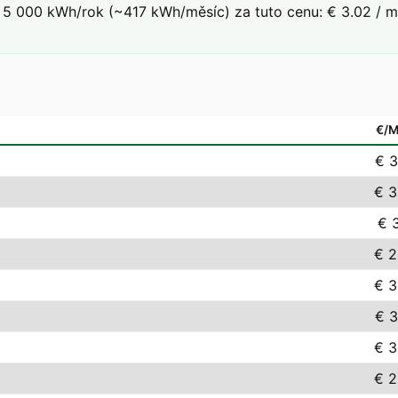
5 000 kWh/rok (~417 kWh/měsíc) za tuto cenu: € 3.02 / mě
€/
€ 3
€ 3
€ 3
€ 2
€ 3
€ 3
€ 3
€ 2