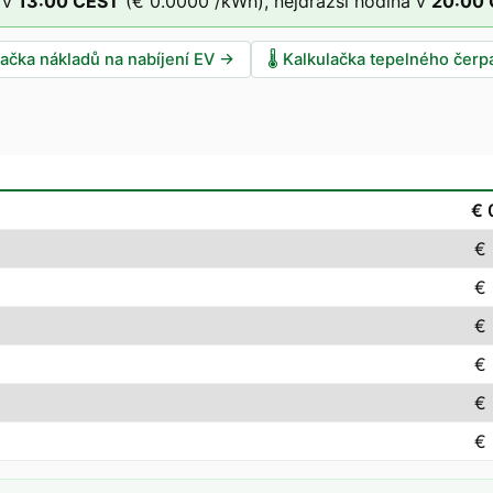
 v
13
:00
CEST
(
€ 0.0000
/kWh),
nejdražší hodina v
20
:00
lačka nákladů na nabíjení EV
→
🌡️
Kalkulačka tepelného čerp
€ 
€
€
€
€
€
€