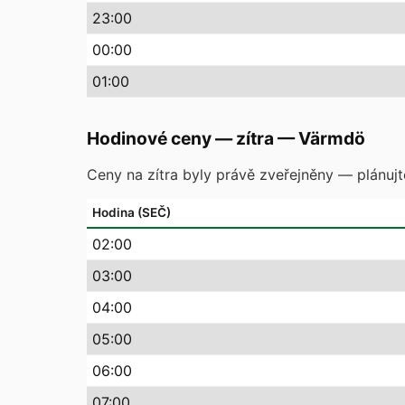
23
:00
00
:00
01
:00
Hodinové ceny — zítra
—
Värmdö
Ceny na zítra byly právě zveřejněny — plánuj
Hodina (SEČ)
02
:00
03
:00
04
:00
05
:00
06
:00
07
:00