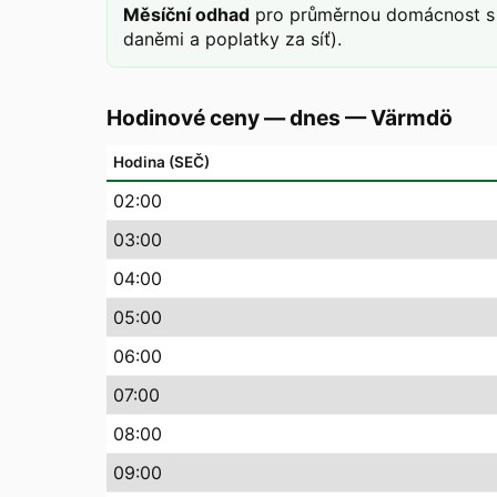
Měsíční odhad
pro průměrnou domácnost s 
daněmi a poplatky za síť).
Hodinové ceny — dnes
—
Värmdö
Hodina (SEČ)
02
:00
03
:00
04
:00
05
:00
06
:00
07
:00
08
:00
09
:00