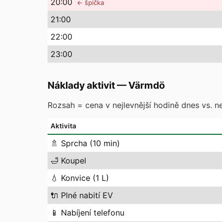
20
:00
← špička
21
:00
22
:00
23
:00
Náklady aktivit
—
Värmdö
Rozsah = cena v nejlevnější hodině dnes vs. ne
Aktivita
🚿
Sprcha (10 min)
🛁
Koupel
💧
Konvice (1 L)
🔌
Plné nabití EV
📱
Nabíjení telefonu