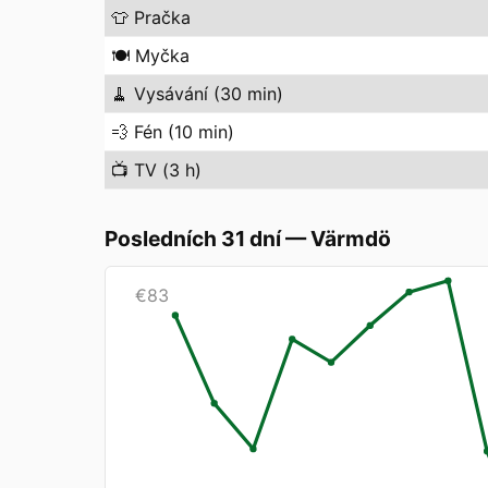
👕
Pračka
🍽️
Myčka
🧹
Vysávání (30 min)
💨
Fén (10 min)
📺
TV (3 h)
Posledních 31 dní
—
Värmdö
€
83