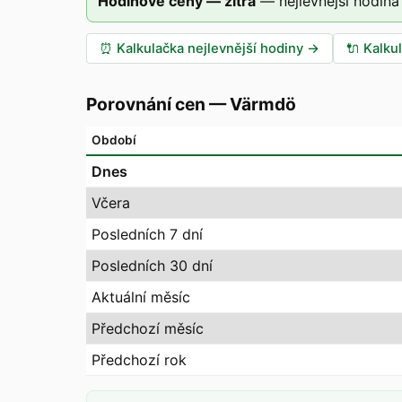
Hodinové ceny — zítra
—
nejlevnější hodina
⏰
Kalkulačka nejlevnější hodiny
→
🔌
Kalku
Porovnání cen
—
Värmdö
Období
Dnes
Včera
Posledních 7 dní
Posledních 30 dní
Aktuální měsíc
Předchozí měsíc
Předchozí rok