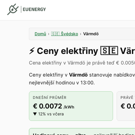
Domů
›
🇸🇪
Švédsko
›
Värmdö
⚡️
Ceny elektřiny
🇸🇪
Vä
Cena elektřiny v Värmdö je právě teď € 0.005
Ceny elektřiny v
Värmdö
stanovuje nabídko
nejlevnější hodinou v 13:00.
DNEŠNÍ PRŮMĚR
PRÁVĚ 
€ 0.0072
€ 0
/kWh
▼ 12% vs včera