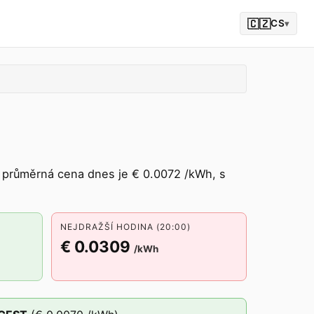
🇨🇿
CS
▾
průměrná cena dnes je € 0.0072 /kWh, s
NEJDRAŽŠÍ HODINA (20:00)
€ 0.0309
/kWh