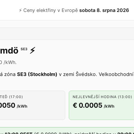
⚡️ Ceny elektřiny v Evropě
sobota 8. srpna 2026
rmdö
⚡️
SE3
0 /kWh.
vá zóna
SE3 (Stockholm)
v zemi Švédsko. Velkoobchodní 
TEĎ (17:00)
NEJLEVNĚJŠÍ HODINA (13:00)
.0050
€ 0.0005
/kWh
/kWh