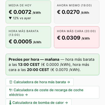
MEDIA DE HOY
AHORA MISMO (19:00)
€ 0.0072
€ 0.0270
/kWh
/kWh
▼ 12% vs ayer
HORA MÁS BARATA
HORA MÁS CARA (20:00)
(13:00)
€ 0.0309
/kWh
€ 0.0005
/kWh
Precios por hora — mañana
—
hora más barata
a las
13
:00
CEST
(
€ 0.0000
/kWh),
hora más
cara a las
20
:00
CEST
(
€ 0.0070
/kWh).
⏰
Calculadora de hora más barata
→
🔌
Calculadora de coste de recarga de coche
eléctrico
→
🌡️
Calculadora de bomba de calor
→