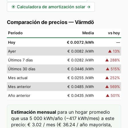
☀️
Calculadora de amortización solar
→
Comparación de precios
—
Värmdö
Período
Media
vs hoy
Hoy
€ 0.0072
/kWh
—
Ayer
€ 0.0082
/kWh
▲
13
%
Últimos 7 días
€ 0.0282
/kWh
▲
288
%
Últimos 30 días
€ 0.0446
/kWh
▲
515
%
Mes actual
€ 0.0255
/kWh
▲
252
%
Mes anterior
€ 0.0485
/kWh
▲
569
%
Año anterior
€ 0.0435
/kWh
▲
501
%
Estimación mensual
para un hogar promedio
que usa 5 000 kWh/año (~417 kWh/mes) a este
precio: € 3.02 / mes (€ 36.24 / año mayorista,