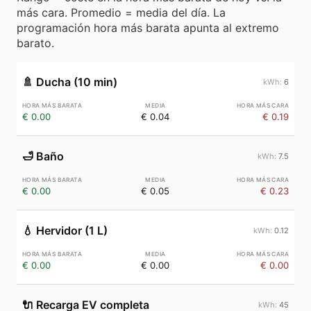
más cara. Promedio = media del día. La
programación hora más barata apunta al extremo
barato.
🚿
Ducha (10 min)
6
€ 0.00
€ 0.04
€ 0.19
🛁
Baño
7.5
€ 0.00
€ 0.05
€ 0.23
💧
Hervidor (1 L)
0.12
€ 0.00
€ 0.00
€ 0.00
🔌
Recarga EV completa
45