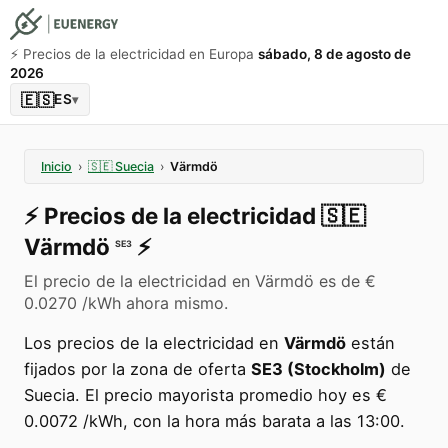
⚡️ Precios de la electricidad en Europa
sábado, 8 de agosto de
2026
🇪🇸
ES
▾
Inicio
›
🇸🇪
Suecia
›
Värmdö
⚡️
Precios de la electricidad
🇸🇪
Värmdö
⚡️
SE3
El precio de la electricidad en Värmdö es de €
0.0270 /kWh ahora mismo.
Los precios de la electricidad en
Värmdö
están
fijados por la zona de oferta
SE3 (Stockholm)
de
Suecia. El precio mayorista promedio hoy es €
0.0072 /kWh, con la hora más barata a las 13:00.