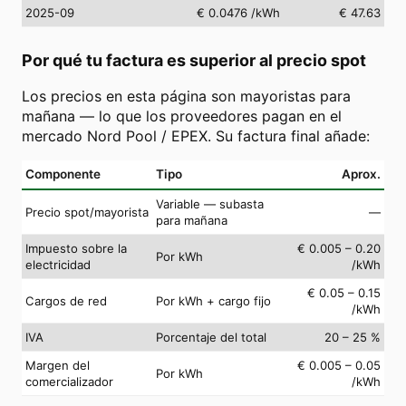
2025-09
€ 0.0476
/kWh
€ 47.63
Por qué tu factura es superior al precio spot
Los precios en esta página son mayoristas para
mañana — lo que los proveedores pagan en el
mercado Nord Pool / EPEX. Su factura final añade:
Componente
Tipo
Aprox.
Variable — subasta
Precio spot/mayorista
—
para mañana
Impuesto sobre la
€ 0.005 – 0.20
Por kWh
electricidad
/kWh
€ 0.05 – 0.15
Cargos de red
Por kWh + cargo fijo
/kWh
IVA
Porcentaje del total
20 – 25 %
Margen del
€ 0.005 – 0.05
Por kWh
comercializador
/kWh