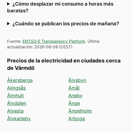
¿Cómo desplazar mi consumo a horas más
baratas?
¿Cuándo se publican los precios de mañana?
Fuente
:
ENTSO-E Transparency Platform
.
Última
actualización
:
2026-08-08
(
CEST
).
Precios de la electricidad en ciudades cerca
de Värmdö
Åkersberga
Älvsbyn
Alingsås
Åmål
Älmhult
Aneby
Älvdalen
Ånge
Alvesta
Ängelholm
Älvkarleby
Arboga