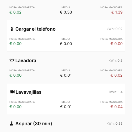
€ 0.02
€ 0.33
€ 1.39
📱
Cargar el teléfono
0.02
€ 0.00
€ 0.00
€ 0.00
👕
Lavadora
0.8
€ 0.00
€ 0.01
€ 0.02
🍽️
Lavavajillas
1.4
€ 0.00
€ 0.01
€ 0.04
🧹
Aspirar (30 min)
0.33