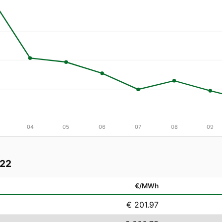
04
05
06
07
08
09
022
€/MWh
€ 201.97