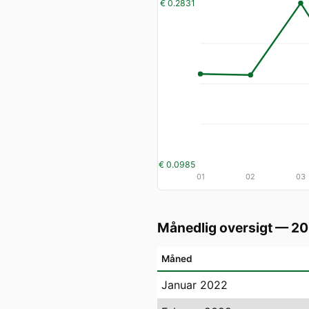
€ 0.2831
€ 0.0985
01
02
03
Månedlig oversigt — 2
Måned
Januar 2022