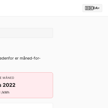
🇩🇰
DA
▾
Nedenfor er måned-for-
E MÅNED
s 2022
1 /kWh