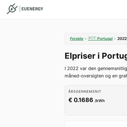
Forside
›
🇵🇹
Portugal
›
2022
Elpriser i Port
I 2022 var den gennemsnitli
måned-oversigten og en graf
ÅRSGENNEMSNIT
€ 0.1686
/kWh