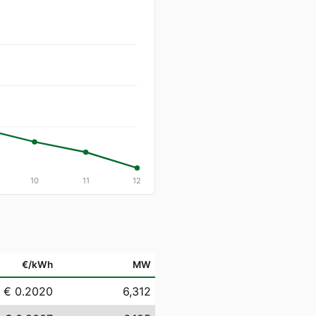
10
11
12
€/kWh
MW
€ 0.2020
6,312