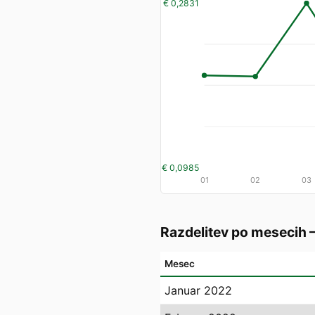
€ 0,2831
€ 0,0985
01
02
03
Razdelitev po mesecih
Mesec
Januar 2022