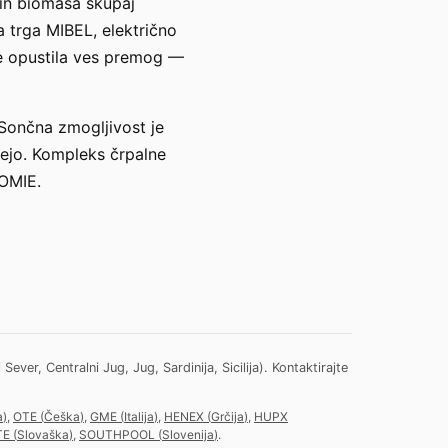
 in biomasa skupaj
 trga MIBEL, električno
je opustila ves premog —
Sončna zmogljivost je
ejo. Kompleks črpalne
 OMIE.
ver, Centralni Jug, Jug, Sardinija, Sicilija).
Kontaktirajte
a
)
,
OTE
(
Češka
)
,
GME
(
Italija
)
,
HENEX
(
Grčija
)
,
HUPX
TE
(
Slovaška
)
,
SOUTHPOOL
(
Slovenija
)
.