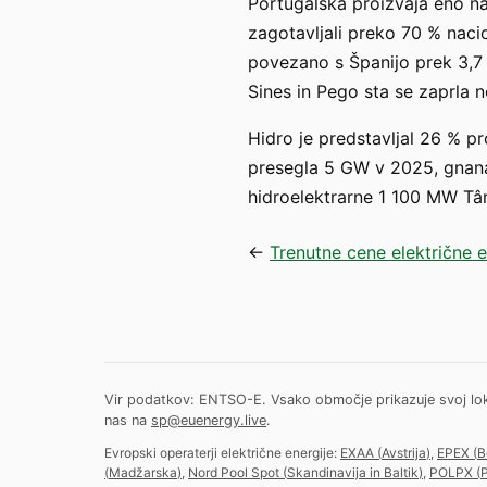
Portugalska proizvaja eno na
zagotavljali preko 70 % naci
povezano s Španijo prek 3,7 
Sines in Pego sta se zaprla 
Hidro je predstavljal 26 % p
presegla 5 GW v 2025, gnana
hidroelektrarne 1 100 MW Tâ
←
Trenutne cene električne e
Vir podatkov: ENTSO-E. Vsako območje prikazuje svoj lokalni
nas na
sp@euenergy.live
.
Evropski operaterji električne energije:
EXAA
(
Avstrija
)
,
EPEX
(
B
(
Madžarska
)
,
Nord Pool Spot
(
Skandinavija in Baltik
)
,
POLPX
(
P