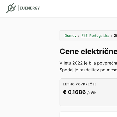
Domov
›
🇵🇹
Portugalska
›
2
Cene električne
V letu 2022 je bila povprečn
Spodaj je razdelitev po mese
LETNO POVPREČJE
€ 0,1686
/kWh