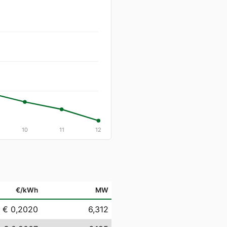
10
11
12
€/kWh
MW
€ 0,2020
6,312