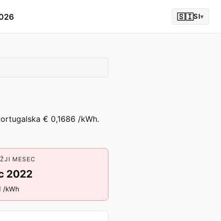
2026
🇸🇮
SI
▾
 Portugalska € 0,1686 /kWh.
ŽJI MESEC
c 2022
1 /kWh