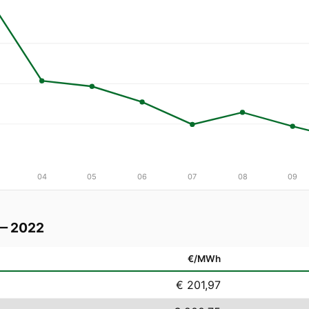
04
05
06
07
08
09
 — 2022
€/MWh
€ 201,97