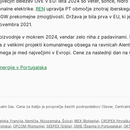
jvečjih deležev OVE v EU: leta 2024 so veter, sonce, hidro
onalne elektrike.
REN
upravlja PT območje znotraj iberskega
GW prekomejne zmogljivosti. Država je bila prva v EU, ki 
novembra 2021.
roizvodnje v mokrem 2024, vendar zelo niha z padavinami. 
 z velikimi projekti komunalnega obsega na ravnicah Alent
mega je med največjimi v Evropi. Cene za naslednji dan na
nergije v Portugalska
 čas. Cena za Italijo je povprečje šestih podrazdelkov (Sever, Centralni Se
elgija, Francija, Nemčija, Nizozemska, Švica
)
,
IBEX
(
Bolgarija
)
,
CROPEX
(
Hrvašk
oljska
)
,
OPCOM
(
Romunija
)
,
SEEPEX
(
Srbija
)
,
OMIE
(
Španija in Portugalska
)
,
OK