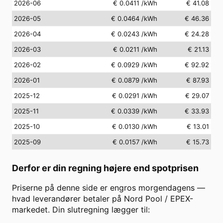
2026-06
€ 0.0411
/kWh
€ 41.08
2026-05
€ 0.0464
/kWh
€ 46.36
2026-04
€ 0.0243
/kWh
€ 24.28
2026-03
€ 0.0211
/kWh
€ 21.13
2026-02
€ 0.0929
/kWh
€ 92.92
2026-01
€ 0.0879
/kWh
€ 87.93
2025-12
€ 0.0291
/kWh
€ 29.07
2025-11
€ 0.0339
/kWh
€ 33.93
2025-10
€ 0.0130
/kWh
€ 13.01
2025-09
€ 0.0157
/kWh
€ 15.73
Derfor er din regning højere end spotprisen
Priserne på denne side er engros morgendagens —
hvad leverandører betaler på Nord Pool / EPEX-
markedet. Din slutregning lægger til: