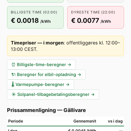
BILLIGSTE TIME (02:00)
DYRESTE TIME (22:00)
€ 0.0018
€ 0.0077
/kWh
/kWh
Timepriser — i morgen
:
offentliggøres kl. 12:00–
13:00 CEST
.
⏰
Billigste-time-beregner
→
🔌
Beregner for elbil-opladning
→
🌡️
Varmepumpe-beregner
→
☀️
Solpanel-tilbagebetalingsberegner
→
Prissammenligning
—
Gällivare
Periode
Gennemsnit
vs i dag
I dag
€ 0.0045
/kWh
—