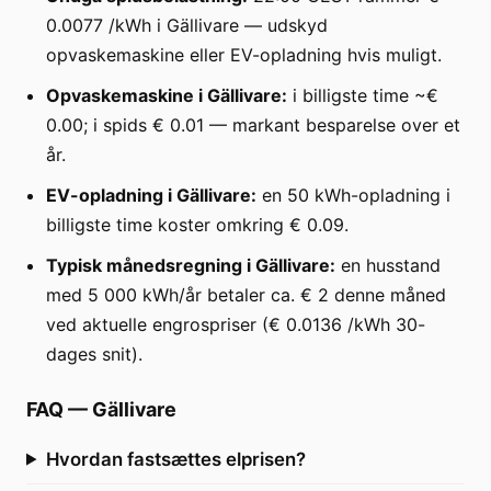
0.0077 /kWh i Gällivare — udskyd
opvaskemaskine eller EV-opladning hvis muligt.
Opvaskemaskine i Gällivare:
i billigste time ~€
0.00; i spids € 0.01 — markant besparelse over et
år.
EV-opladning i Gällivare:
en 50 kWh-opladning i
billigste time koster omkring € 0.09.
Typisk månedsregning i Gällivare:
en husstand
med 5 000 kWh/år betaler ca. € 2 denne måned
ved aktuelle engrospriser (€ 0.0136 /kWh 30-
dages snit).
FAQ
—
Gällivare
Hvordan fastsættes elprisen?