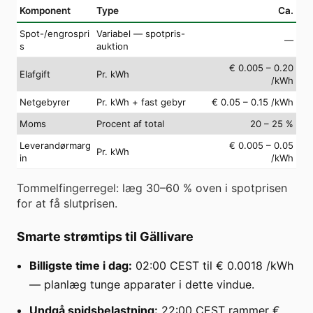
Komponent
Type
Ca.
Spot-/engrospri
Variabel — spotpris-
—
s
auktion
€ 0.005 – 0.20
Elafgift
Pr. kWh
/kWh
Netgebyrer
Pr. kWh + fast gebyr
€ 0.05 – 0.15 /kWh
Moms
Procent af total
20 – 25 %
Leverandørmarg
€ 0.005 – 0.05
Pr. kWh
in
/kWh
Tommelfingerregel: læg 30–60 % oven i spotprisen
for at få slutprisen.
Smarte strømtips til Gällivare
Billigste time i dag:
02:00 CEST til € 0.0018 /kWh
— planlæg tunge apparater i dette vindue.
Undgå spidsbelastning:
22:00 CEST rammer €