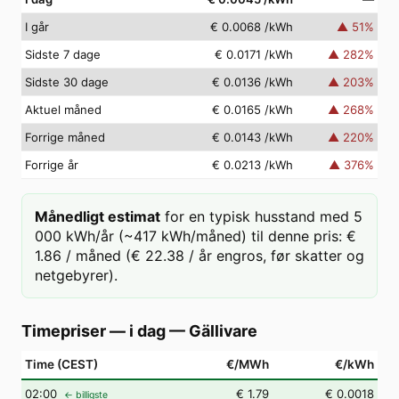
I går
€ 0.0068
/kWh
▲
51
%
Sidste 7 dage
€ 0.0171
/kWh
▲
282
%
Sidste 30 dage
€ 0.0136
/kWh
▲
203
%
Aktuel måned
€ 0.0165
/kWh
▲
268
%
Forrige måned
€ 0.0143
/kWh
▲
220
%
Forrige år
€ 0.0213
/kWh
▲
376
%
Månedligt estimat
for en typisk husstand med 5
000 kWh/år (~417 kWh/måned) til denne pris: €
1.86 / måned (€ 22.38 / år engros, før skatter og
netgebyrer).
Timepriser — i dag
—
Gällivare
Time (CEST)
€/MWh
€/kWh
02
:00
€ 1.79
€ 0.0018
← billigste