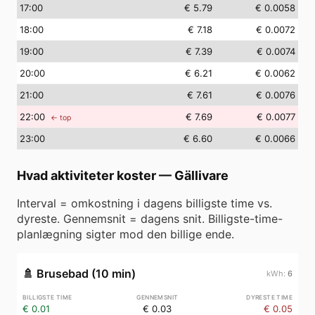
17
:00
€ 5.79
€ 0.0058
18
:00
€ 7.18
€ 0.0072
19
:00
€ 7.39
€ 0.0074
20
:00
€ 6.21
€ 0.0062
21
:00
€ 7.61
€ 0.0076
22
:00
€ 7.69
€ 0.0077
← top
23
:00
€ 6.60
€ 0.0066
Hvad aktiviteter koster
—
Gällivare
Interval = omkostning i dagens billigste time vs.
dyreste. Gennemsnit = dagens snit. Billigste-time-
planlægning sigter mod den billige ende.
🚿
Brusebad (10 min)
6
€ 0.01
€ 0.03
€ 0.05