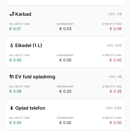
🛁
Karbad
7.5
€ 0.01
€ 0.03
€ 0.06
💧
Elkedel (1 L)
0.12
€ 0.00
€ 0.00
€ 0.00
🔌
EV fuld opladning
45
€ 0.08
€ 0.20
€ 0.35
📱
Oplad telefon
0.02
€ 0.00
€ 0.00
€ 0.00