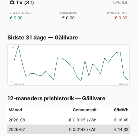
📺
TV (3 t)
0.6
€ 0.00
€ 0.00
€ 0.00
Sidste 31 dage
—
Gällivare
€
28
€
3
2026-07-09
2026-08-07
12-måneders prishistorik
—
Gällivare
Måned
Gennemsnit
€/MWh
2026-08
€ 0.0165
/kWh
€ 16.49
2026-07
€ 0.0143
/kWh
€ 14.32