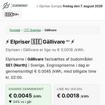
⚡️ Elpriser Europa
fredag den 7. august 2026
🇩🇰
DA
▾
Forside
›
🇸🇪
Sverige
›
Gällivare
⚡️
Elpriser
🇸🇪
Gällivare
⚡️
SE1
Elprisen i Gällivare er lige nu € 0.0018 /kWh.
Elpriserne i
Gällivare
fastsættes af budområdet
SE1 (North)
i Sverige. Engrospriserne i dag er
gennemsnitligt € 0.0045 /kWh, med billigste time
kl. 02:00.
DAGENS GENNEMSNIT
LIGE NU (03:00)
€ 0.0045
€ 0.0018
/kWh
/kWh
▼ 34% vs i går