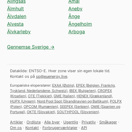
Alingsås
Åmål
Älmhult
Aneby
Älvdalen
Ånge
Alvesta
Ängelholm
Älvkarleby
Arboga
Gennemse Sverige →
Datakilde: ENTSO-E. Hver zone viser sin egen lokale tid.
Kontakt os på
sp@euenergy.live
.
Europæiske eloperatører:
EXAA
(
Østrig
)
,
EPEX
(
Belgien, Frankrig,
Tyskland, Nederlandene, Schweiz
)
,
IBEX
(
Bulgarien
)
,
CROPEX
(
Kroatien
)
,
OTE
(
Tjekkiet
)
,
GME
(
Italien
)
,
HENEX
(
Grækenland
)
,
HUPX
(
Ungarn
)
,
Nord Pool Spot
(
Skandinavien og Baltikum
)
,
POLPX
(
Polen
)
,
OPCOM
(
Rumænien
)
,
SEEPEX
(
Serbien
)
,
OMIE
(
Spanien og
Portugal
)
,
OKTE
(
Slovakiet
)
,
SOUTHPOOL
(
Slovenien
)
.
Artikler
·
Ordliste
·
Alle byer
·
Ugentlig
·
Privatliv
·
Småkager
·
Om os
·
Kontakt
·
Forbrugerværktøjer
·
API