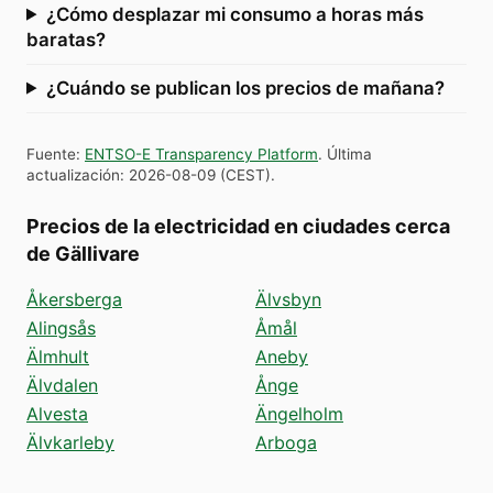
¿Cómo desplazar mi consumo a horas más
baratas?
¿Cuándo se publican los precios de mañana?
Fuente
:
ENTSO-E Transparency Platform
.
Última
actualización
:
2026-08-09
(
CEST
).
Precios de la electricidad en ciudades cerca
de Gällivare
Åkersberga
Älvsbyn
Alingsås
Åmål
Älmhult
Aneby
Älvdalen
Ånge
Alvesta
Ängelholm
Älvkarleby
Arboga