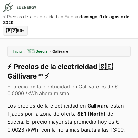
⚡️ Precios de la electricidad en Europa
domingo, 9 de agosto de
2026
🇪🇸
ES
▾
Inicio
›
🇸🇪
Suecia
›
Gällivare
⚡️
Precios de la electricidad
🇸🇪
Gällivare
⚡️
SE1
El precio de la electricidad en Gällivare es de €
0.0000 /kWh ahora mismo.
Los precios de la electricidad en
Gällivare
están
fijados por la zona de oferta
SE1 (North)
de
Suecia. El precio mayorista promedio hoy es €
0.0028 /kWh, con la hora más barata a las 13:00.