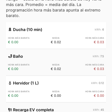
más cara. Promedio = media del día. La
programación hora más barata apunta al extremo
barato.
🚿
Ducha (10 min)
6
€ 0.00
€ 0.02
€ 0.03
🛁
Baño
7.5
€ 0.00
€ 0.02
€ 0.03
💧
Hervidor (1 L)
0.12
€ 0.00
€ 0.00
€ 0.00
🔌
Recarga EV completa
45