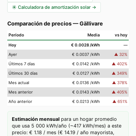
☀️
Calculadora de amortización solar
→
Comparación de precios
—
Gällivare
Período
Media
vs hoy
Hoy
€ 0.0028
/kWh
—
Ayer
€ 0.0037
/kWh
▲
32
%
Últimos 7 días
€ 0.0142
/kWh
▲
402
%
Últimos 30 días
€ 0.0127
/kWh
▲
349
%
Mes actual
€ 0.0136
/kWh
▲
378
%
Mes anterior
€ 0.0143
/kWh
▲
405
%
Año anterior
€ 0.0213
/kWh
▲
651
%
Estimación mensual
para un hogar promedio
que usa 5 000 kWh/año (~417 kWh/mes) a este
precio: € 1.18 / mes (€ 14.19 / año mayorista,