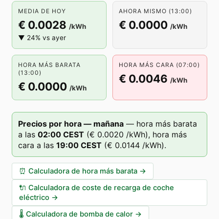
MEDIA DE HOY
AHORA MISMO (13:00)
€ 0.0028
€ 0.0000
/kWh
/kWh
▼ 24% vs ayer
HORA MÁS BARATA
HORA MÁS CARA (07:00)
(13:00)
€ 0.0046
/kWh
€ 0.0000
/kWh
Precios por hora — mañana
—
hora más barata
a las
02
:00
CEST
(
€ 0.0020
/kWh),
hora más
cara a las
19
:00
CEST
(
€ 0.0144
/kWh).
⏰
Calculadora de hora más barata
→
🔌
Calculadora de coste de recarga de coche
eléctrico
→
🌡️
Calculadora de bomba de calor
→