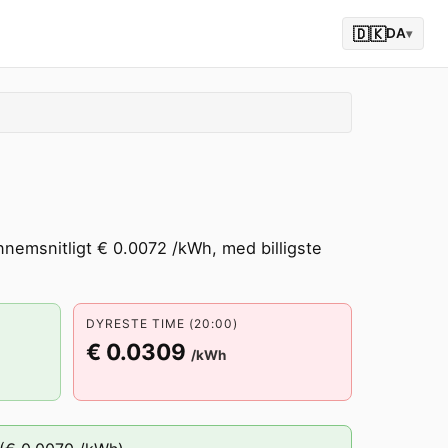
🇩🇰
DA
▾
nnemsnitligt € 0.0072 /kWh, med billigste
DYRESTE TIME (20:00)
€ 0.0309
/kWh