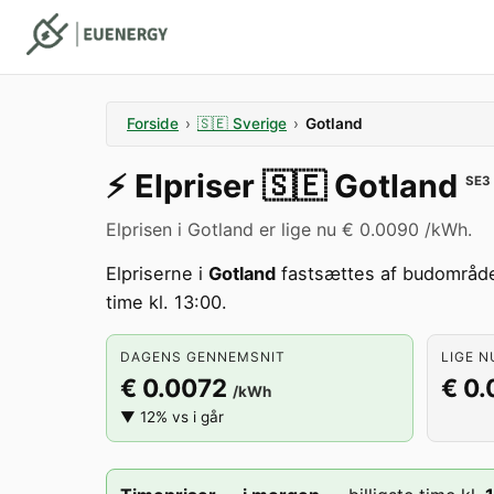
Forside
›
🇸🇪
Sverige
›
Gotland
⚡️
Elpriser
🇸🇪
Gotland
SE3
Elprisen i Gotland er lige nu € 0.0090 /kWh.
Elpriserne i
Gotland
fastsættes af budområd
time kl. 13:00.
DAGENS GENNEMSNIT
LIGE N
€ 0.0072
€ 0
/kWh
▼ 12% vs i går