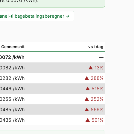
(
€ 0.0070
/kWh).
anel-tilbagebetalingsberegner
→
Gennemsnit
vs i dag
.0072
/kWh
—
.0082
/kWh
▲
13
%
.0282
/kWh
▲
288
%
.0446
/kWh
▲
515
%
.0255
/kWh
▲
252
%
.0485
/kWh
▲
569
%
.0435
/kWh
▲
501
%