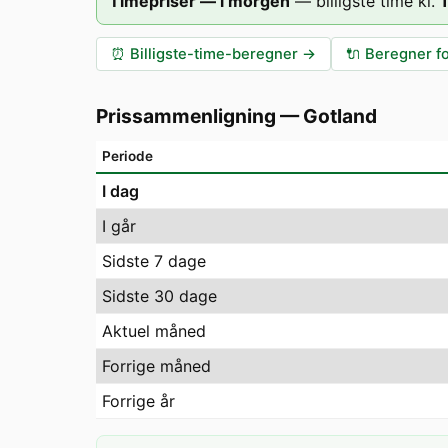
Timepriser — i morgen
—
billigste time kl.
⏰
Billigste-time-beregner
→
🔌
Beregner fo
Prissammenligning
—
Gotland
Periode
I dag
I går
Sidste 7 dage
Sidste 30 dage
Aktuel måned
Forrige måned
Forrige år