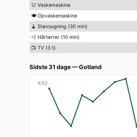
👕
Vaskemaskine
🍽️
Opvaskemaskine
🧹
Støvsugning (30 min)
💨
Hårtørrer (10 min)
📺
TV (3 t)
Sidste 31 dage
—
Gotland
€
83