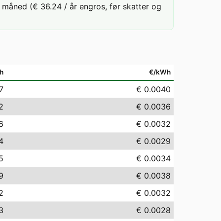
måned (€ 36.24 / år engros, før skatter og
h
€/kWh
7
€ 0.0040
2
€ 0.0036
6
€ 0.0032
4
€ 0.0029
5
€ 0.0034
9
€ 0.0038
2
€ 0.0032
3
€ 0.0028