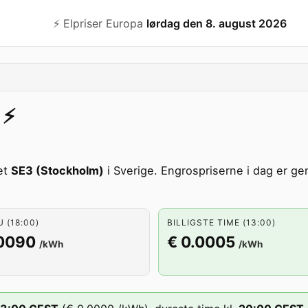
⚡️ Elpriser Europa
lørdag den 8. august 2026
⚡️
et
SE3 (Stockholm)
i Sverige. Engrospriserne i dag er ge
U (18:00)
BILLIGSTE TIME (13:00)
.0090
€ 0.0005
/kWh
/kWh