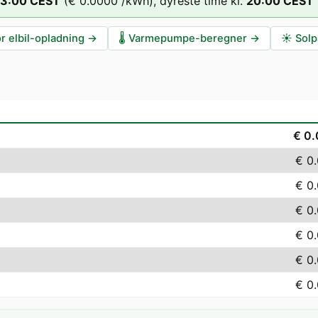
13
:00
CEST
(
€ 0.0000
/kWh),
dyreste time kl.
20
:00
CEST
r elbil-opladning
→
🌡️
Varmepumpe-beregner
→
☀️
Solp
€ 0
€ 0
€ 0
€ 0
€ 0
€ 0
€ 0