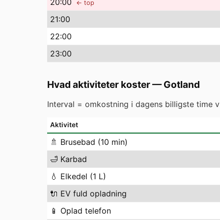
20
:00
← top
21
:00
22
:00
23
:00
Hvad aktiviteter koster
—
Gotland
Interval = omkostning i dagens billigste time 
Aktivitet
🚿
Brusebad (10 min)
🛁
Karbad
💧
Elkedel (1 L)
🔌
EV fuld opladning
📱
Oplad telefon