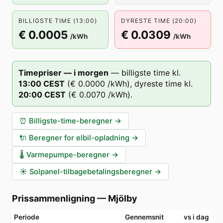
BILLIGSTE TIME (13:00)
DYRESTE TIME (20:00)
€ 0.0005
€ 0.0309
/kWh
/kWh
Timepriser — i morgen
—
billigste time kl.
13
:00
CEST
(
€ 0.0000
/kWh),
dyreste time kl.
20
:00
CEST
(
€ 0.0070
/kWh).
⏰
Billigste-time-beregner
→
🔌
Beregner for elbil-opladning
→
🌡️
Varmepumpe-beregner
→
☀️
Solpanel-tilbagebetalingsberegner
→
Prissammenligning
—
Mjölby
Periode
Gennemsnit
vs i dag