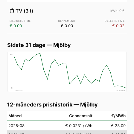
📺
TV (3 t)
0.6
€ 0.00
€ 0.00
€ 0.02
Sidste 31 dage
—
Mjölby
€
83
€
4
2026-07-10
2026-08-09
12-måneders prishistorik
—
Mjölby
Måned
Gennemsnit
€/MWh
2026-08
€ 0.0231
/kWh
€ 23.09