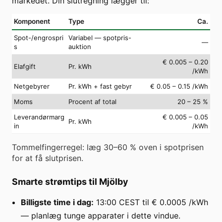
markedet. Din slutregning lægger til:
Komponent
Type
Ca.
Spot-/engrospri
Variabel — spotpris-
—
s
auktion
€ 0.005 – 0.20
Elafgift
Pr. kWh
/kWh
Netgebyrer
Pr. kWh + fast gebyr
€ 0.05 – 0.15 /kWh
Moms
Procent af total
20 – 25 %
Leverandørmarg
€ 0.005 – 0.05
Pr. kWh
in
/kWh
Tommelfingerregel: læg 30–60 % oven i spotprisen
for at få slutprisen.
Smarte strømtips til Mjölby
Billigste time i dag:
13:00 CEST til € 0.0005 /kWh
— planlæg tunge apparater i dette vindue.