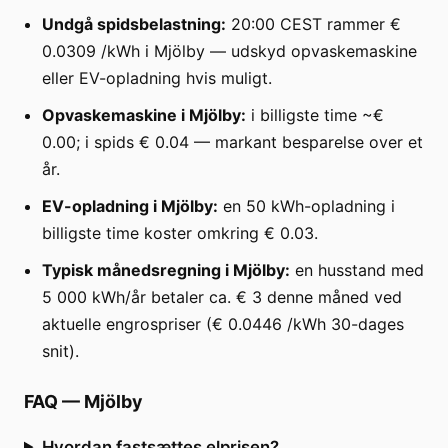
Undgå spidsbelastning:
20:00 CEST rammer €
0.0309 /kWh i Mjölby — udskyd opvaskemaskine
eller EV-opladning hvis muligt.
Opvaskemaskine i Mjölby:
i billigste time ~€
0.00; i spids € 0.04 — markant besparelse over et
år.
EV-opladning i Mjölby:
en 50 kWh-opladning i
billigste time koster omkring € 0.03.
Typisk månedsregning i Mjölby:
en husstand med
5 000 kWh/år betaler ca. € 3 denne måned ved
aktuelle engrospriser (€ 0.0446 /kWh 30-dages
snit).
FAQ
—
Mjölby
Hvordan fastsættes elprisen?