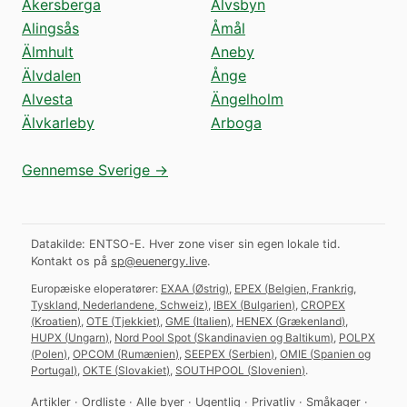
Åkersberga
Älvsbyn
Alingsås
Åmål
Älmhult
Aneby
Älvdalen
Ånge
Alvesta
Ängelholm
Älvkarleby
Arboga
Gennemse Sverige →
Datakilde: ENTSO-E. Hver zone viser sin egen lokale tid.
Kontakt os på
sp@euenergy.live
.
Europæiske eloperatører:
EXAA
(
Østrig
)
,
EPEX
(
Belgien, Frankrig,
Tyskland, Nederlandene, Schweiz
)
,
IBEX
(
Bulgarien
)
,
CROPEX
(
Kroatien
)
,
OTE
(
Tjekkiet
)
,
GME
(
Italien
)
,
HENEX
(
Grækenland
)
,
HUPX
(
Ungarn
)
,
Nord Pool Spot
(
Skandinavien og Baltikum
)
,
POLPX
(
Polen
)
,
OPCOM
(
Rumænien
)
,
SEEPEX
(
Serbien
)
,
OMIE
(
Spanien og
Portugal
)
,
OKTE
(
Slovakiet
)
,
SOUTHPOOL
(
Slovenien
)
.
Artikler
·
Ordliste
·
Alle byer
·
Ugentlig
·
Privatliv
·
Småkager
·