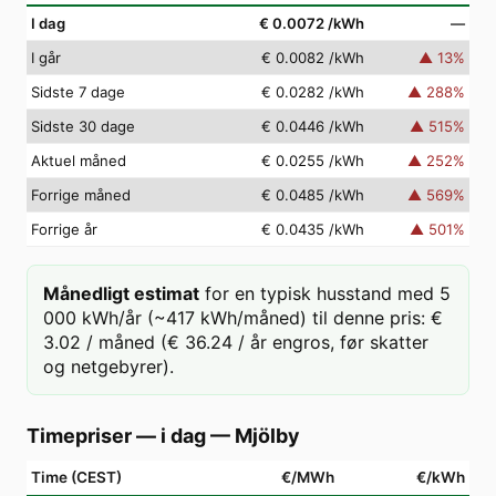
I dag
€ 0.0072
/kWh
—
I går
€ 0.0082
/kWh
▲
13
%
Sidste 7 dage
€ 0.0282
/kWh
▲
288
%
Sidste 30 dage
€ 0.0446
/kWh
▲
515
%
Aktuel måned
€ 0.0255
/kWh
▲
252
%
Forrige måned
€ 0.0485
/kWh
▲
569
%
Forrige år
€ 0.0435
/kWh
▲
501
%
Månedligt estimat
for en typisk husstand med 5
000 kWh/år (~417 kWh/måned) til denne pris: €
3.02 / måned (€ 36.24 / år engros, før skatter
og netgebyrer).
Timepriser — i dag
—
Mjölby
Time (CEST)
€/MWh
€/kWh