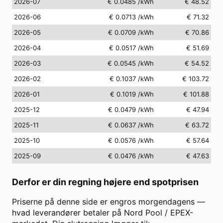
2026-07
€ 0.0485
/kWh
€ 48.52
2026-06
€ 0.0713
/kWh
€ 71.32
2026-05
€ 0.0709
/kWh
€ 70.86
2026-04
€ 0.0517
/kWh
€ 51.69
2026-03
€ 0.0545
/kWh
€ 54.52
2026-02
€ 0.1037
/kWh
€ 103.72
2026-01
€ 0.1019
/kWh
€ 101.88
2025-12
€ 0.0479
/kWh
€ 47.94
2025-11
€ 0.0637
/kWh
€ 63.72
2025-10
€ 0.0576
/kWh
€ 57.64
2025-09
€ 0.0476
/kWh
€ 47.63
Derfor er din regning højere end spotprisen
Priserne på denne side er engros morgendagens —
hvad leverandører betaler på Nord Pool / EPEX-