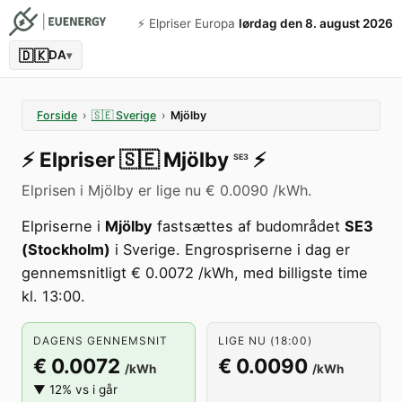
⚡️ Elpriser Europa
lørdag den 8. august 2026
🇩🇰
DA
▾
Forside
›
🇸🇪
Sverige
›
Mjölby
⚡️
Elpriser
🇸🇪
Mjölby
⚡️
SE3
Elprisen i Mjölby er lige nu € 0.0090 /kWh.
Elpriserne i
Mjölby
fastsættes af budområdet
SE3
(Stockholm)
i Sverige. Engrospriserne i dag er
gennemsnitligt € 0.0072 /kWh, med billigste time
kl. 13:00.
DAGENS GENNEMSNIT
LIGE NU (18:00)
€ 0.0072
€ 0.0090
/kWh
/kWh
▼ 12% vs i går