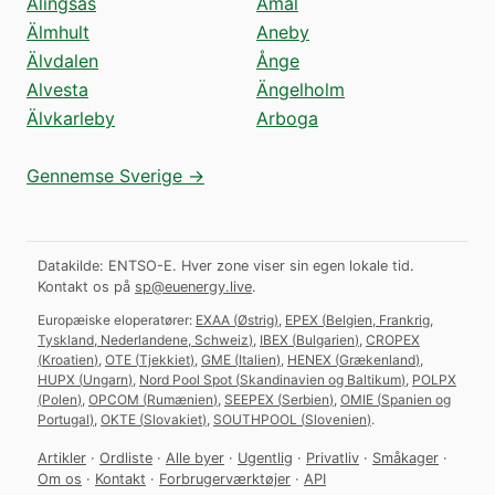
Alingsås
Åmål
Älmhult
Aneby
Älvdalen
Ånge
Alvesta
Ängelholm
Älvkarleby
Arboga
Gennemse Sverige →
Datakilde: ENTSO-E. Hver zone viser sin egen lokale tid.
Kontakt os på
sp@euenergy.live
.
Europæiske eloperatører:
EXAA
(
Østrig
)
,
EPEX
(
Belgien, Frankrig,
Tyskland, Nederlandene, Schweiz
)
,
IBEX
(
Bulgarien
)
,
CROPEX
(
Kroatien
)
,
OTE
(
Tjekkiet
)
,
GME
(
Italien
)
,
HENEX
(
Grækenland
)
,
HUPX
(
Ungarn
)
,
Nord Pool Spot
(
Skandinavien og Baltikum
)
,
POLPX
(
Polen
)
,
OPCOM
(
Rumænien
)
,
SEEPEX
(
Serbien
)
,
OMIE
(
Spanien og
Portugal
)
,
OKTE
(
Slovakiet
)
,
SOUTHPOOL
(
Slovenien
)
.
Artikler
·
Ordliste
·
Alle byer
·
Ugentlig
·
Privatliv
·
Småkager
·
Om os
·
Kontakt
·
Forbrugerværktøjer
·
API