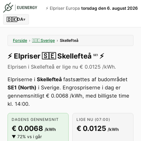
⚡️ Elpriser Europa
torsdag den 6. august 2026
🇩🇰
DA
▾
Forside
›
🇸🇪
Sverige
›
Skellefteå
⚡️
Elpriser
🇸🇪
Skellefteå
⚡️
SE1
Elprisen i Skellefteå er lige nu € 0.0125 /kWh.
Elpriserne i
Skellefteå
fastsættes af budområdet
SE1 (North)
i Sverige. Engrospriserne i dag er
gennemsnitligt € 0.0068 /kWh, med billigste time
kl. 14:00.
DAGENS GENNEMSNIT
LIGE NU (07:00)
€ 0.0068
€ 0.0125
/kWh
/kWh
▼ 72% vs i går