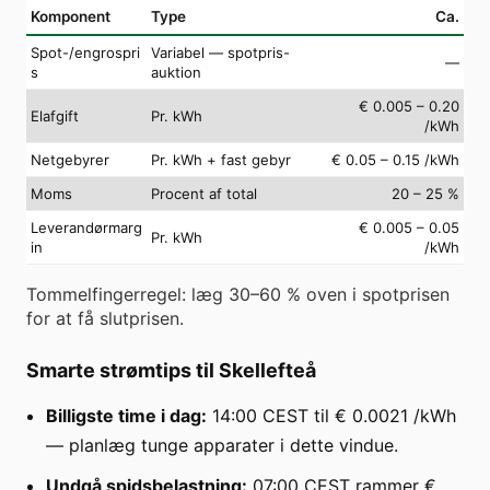
Komponent
Type
Ca.
Spot-/engrospri
Variabel — spotpris-
—
s
auktion
€ 0.005 – 0.20
Elafgift
Pr. kWh
/kWh
Netgebyrer
Pr. kWh + fast gebyr
€ 0.05 – 0.15 /kWh
Moms
Procent af total
20 – 25 %
Leverandørmarg
€ 0.005 – 0.05
Pr. kWh
in
/kWh
Tommelfingerregel: læg 30–60 % oven i spotprisen
for at få slutprisen.
Smarte strømtips til Skellefteå
Billigste time i dag:
14:00 CEST til € 0.0021 /kWh
— planlæg tunge apparater i dette vindue.
Undgå spidsbelastning:
07:00 CEST rammer €