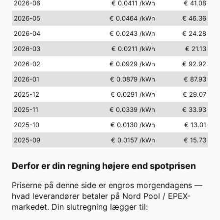
2026-06
€ 0.0411
/kWh
€ 41.08
2026-05
€ 0.0464
/kWh
€ 46.36
2026-04
€ 0.0243
/kWh
€ 24.28
2026-03
€ 0.0211
/kWh
€ 21.13
2026-02
€ 0.0929
/kWh
€ 92.92
2026-01
€ 0.0879
/kWh
€ 87.93
2025-12
€ 0.0291
/kWh
€ 29.07
2025-11
€ 0.0339
/kWh
€ 33.93
2025-10
€ 0.0130
/kWh
€ 13.01
2025-09
€ 0.0157
/kWh
€ 15.73
Derfor er din regning højere end spotprisen
Priserne på denne side er engros morgendagens —
hvad leverandører betaler på Nord Pool / EPEX-
markedet. Din slutregning lægger til: