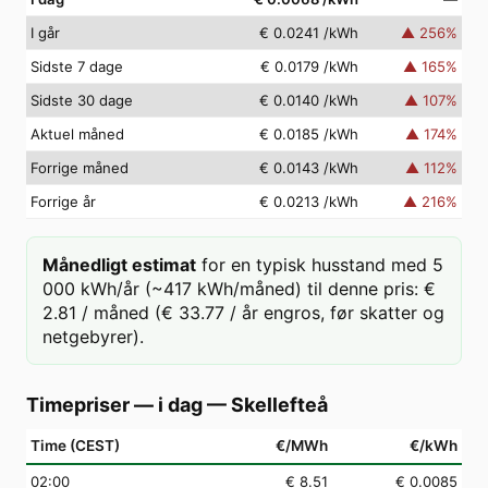
I går
€ 0.0241
/kWh
▲
256
%
Sidste 7 dage
€ 0.0179
/kWh
▲
165
%
Sidste 30 dage
€ 0.0140
/kWh
▲
107
%
Aktuel måned
€ 0.0185
/kWh
▲
174
%
Forrige måned
€ 0.0143
/kWh
▲
112
%
Forrige år
€ 0.0213
/kWh
▲
216
%
Månedligt estimat
for en typisk husstand med 5
000 kWh/år (~417 kWh/måned) til denne pris: €
2.81 / måned (€ 33.77 / år engros, før skatter og
netgebyrer).
Timepriser — i dag
—
Skellefteå
Time (CEST)
€/MWh
€/kWh
02
:00
€ 8.51
€ 0.0085