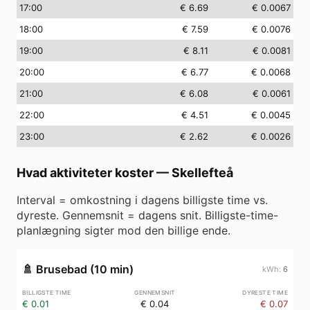
17
:00
€ 6.69
€ 0.0067
18
:00
€ 7.59
€ 0.0076
19
:00
€ 8.11
€ 0.0081
20
:00
€ 6.77
€ 0.0068
21
:00
€ 6.08
€ 0.0061
22
:00
€ 4.51
€ 0.0045
23
:00
€ 2.62
€ 0.0026
Hvad aktiviteter koster
—
Skellefteå
Interval = omkostning i dagens billigste time vs.
dyreste. Gennemsnit = dagens snit. Billigste-time-
planlægning sigter mod den billige ende.
🚿
Brusebad (10 min)
6
€ 0.01
€ 0.04
€ 0.07