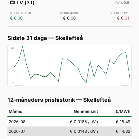
📺
TV (3 t)
0.6
€ 0.00
€ 0.00
€ 0.01
Sidste 31 dage
—
Skellefteå
€
28
€
3
2026-07-08
2026-08-06
12-måneders prishistorik
—
Skellefteå
Måned
Gennemsnit
€/MWh
2026-08
€ 0.0185
/kWh
€ 18.49
2026-07
€ 0.0143
/kWh
€ 14.32