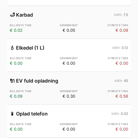
🛁
Karbad
7.5
€ 0.02
€ 0.05
€ 0.09
💧
Elkedel (1 L)
0.12
€ 0.00
€ 0.00
€ 0.00
🔌
EV fuld opladning
45
€ 0.09
€ 0.30
€ 0.56
📱
Oplad telefon
0.02
€ 0.00
€ 0.00
€ 0.00