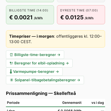
BILLIGSTE TIME (14:00)
DYRESTE TIME (07:00)
€ 0.0021
€ 0.0125
/kWh
/kWh
Timepriser — i morgen
:
offentliggøres kl. 12:00–
13:00 CEST
.
⏰
Billigste-time-beregner
→
🔌
Beregner for elbil-opladning
→
🌡️
Varmepumpe-beregner
→
☀️
Solpanel-tilbagebetalingsberegner
→
Prissammenligning
—
Skellefteå
Periode
Gennemsnit
vs i dag
I dag
€ 0.0068
/kWh
—