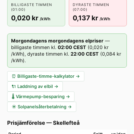
BILLIGASTE TIMMEN
DYRASTE TIMMEN
(01:00)
(07:00)
0,020 kr
0,137 kr
/kWh
/kWh
Morgondagens morgondagens elpriser
—
billigaste timmen kl.
02
:00
CEST
(
0,020 kr
/kWh),
dyraste timmen kl.
22
:00
CEST
(
0,084 kr
/kWh).
⏰
Billigaste-timme-kalkylator
→
🔌
Laddning av elbil
→
🌡️
Värmepump-besparing
→
☀️
Solpanelsåterbetalning
→
Prisjämförelse
—
Skellefteå