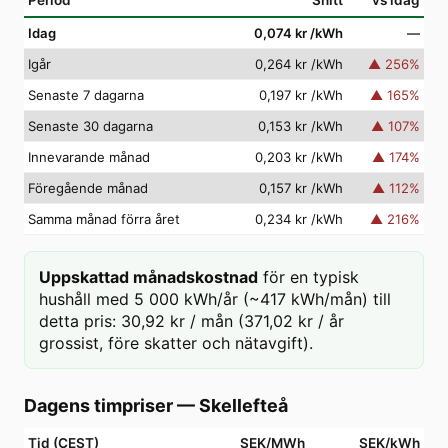
Period
Snitt
vs idag
Idag
0,074 kr
/kWh
—
Igår
0,264 kr
/kWh
▲
256
%
Senaste 7 dagarna
0,197 kr
/kWh
▲
165
%
Senaste 30 dagarna
0,153 kr
/kWh
▲
107
%
Innevarande månad
0,203 kr
/kWh
▲
174
%
Föregående månad
0,157 kr
/kWh
▲
112
%
Samma månad förra året
0,234 kr
/kWh
▲
216
%
Uppskattad månadskostnad
för en typisk
hushåll med 5 000 kWh/år (~417 kWh/mån) till
detta pris: 30,92 kr / mån (371,02 kr / år
grossist, före skatter och nätavgift).
Dagens timpriser
—
Skellefteå
Tid (CEST)
SEK/MWh
SEK/kWh