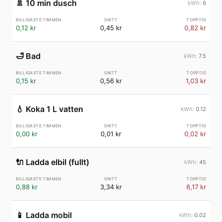
🚿
10 min dusch
6
0,12 kr
0,45 kr
0,82 kr
🛁
Bad
7.5
0,15 kr
0,56 kr
1,03 kr
💧
Koka 1 L vatten
0.12
0,00 kr
0,01 kr
0,02 kr
🔌
Ladda elbil (fullt)
45
0,88 kr
3,34 kr
6,17 kr
📱
Ladda mobil
0.02