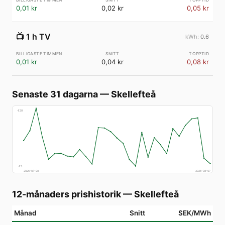
0,01 kr
0,02 kr
0,05 kr
📺
1 h TV
0.6
0,01 kr
0,04 kr
0,08 kr
Senaste 31 dagarna
—
Skellefteå
€
28
€
3
2026-07-08
2026-08-07
12-månaders prishistorik
—
Skellefteå
Månad
Snitt
SEK/MWh