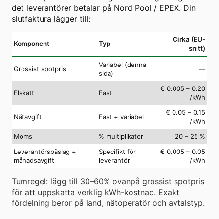
det leverantörer betalar på Nord Pool / EPEX. Din
slutfaktura lägger till:
Cirka (EU-
Komponent
Typ
snitt)
Variabel (denna
Grossist spotpris
—
sida)
€ 0.005 – 0.20
Elskatt
Fast
/kWh
€ 0.05 – 0.15
Nätavgift
Fast + variabel
/kWh
Moms
% multiplikator
20 – 25 %
Leverantörspåslag +
Specifikt för
€ 0.005 – 0.05
månadsavgift
leverantör
/kWh
Tumregel: lägg till 30–60% ovanpå grossist spotpris
för att uppskatta verklig kWh-kostnad. Exakt
fördelning beror på land, nätoperatör och avtalstyp.