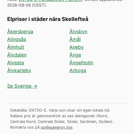
2026-08-06
(
CEST
).
Elpriser i städer nära Skellefteå
Åkersberga
Älvsbyn
Alingsås
Åmål
Älmhult
Aneby
Älvdalen
Ånge
Alvesta
Ängelholm
Älvkarleby
Arboga
Se Sverige →
Datakälla: ENTSO-E. Varje zon visar sin egen lokala tid.
Italiens pris är genomsnittet av sex delregioner (Nord,
Centrala Nord, Centrala Söder, Söder, Sardinien, Sicilien).
Kontakta oss på
sp@euenergy.live
.