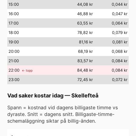
15
:00
44,08 kr
0,044 kr
16
:00
46,88 kr
0,047 kr
17
:00
63,55 kr
0,064 kr
18
:00
78,82 kr
0,079 kr
19
:00
81,16 kr
0,081 kr
20
:00
68,19 kr
0,068 kr
21
:00
83,57 kr
0,084 kr
22
:00
84,48 kr
0,084 kr
← topp
23
:00
72,45 kr
0,072 kr
Vad saker kostar idag
—
Skellefteå
Spann = kostnad vid dagens billigaste timme vs
dyraste. Snitt = dagens snitt. Billigaste-timme-
schemaläggning siktar på billig-änden.