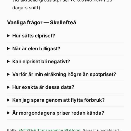
dagars snitt).
Vanliga frågor
—
Skellefteå
Hur sätts elpriset?
När är elen billigast?
Kan elpriset bli negativt?
Varför är min elräkning högre än spotpriset?
Hur exakta är dessa data?
Kan jag spara genom att flytta förbruk?
Är morgondagens priser redan kända?
Källa
:
ENTSO-E Transparency Platform
.
Senast uppdaterad
: