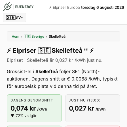
⚡️ Elpriser Europa
torsdag 6 augusti 2026
🇸🇪
SV
▾
Hem
›
🇸🇪
Sverige
›
Skellefteå
⚡️
Elpriser
🇸🇪
Skellefteå
⚡️
SE1
Elpriset i Skellefteå är 0,027 kr /kWh just nu.
Grossist-el i
Skellefteå
följer SE1 (North)-
auktionen. Dagens snitt är € 0.0068 /kWh, typiskt
för europeisk plats vid denna tid på året.
DAGENS GENOMSNITT
JUST NU (13:00)
0,074 kr
0,027 kr
/kWh
/kWh
▼ 72% vs igår