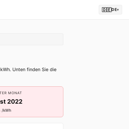
🇩🇪
DE
▾
/kWh. Unten finden Sie die
TER MONAT
st 2022
4 /kWh