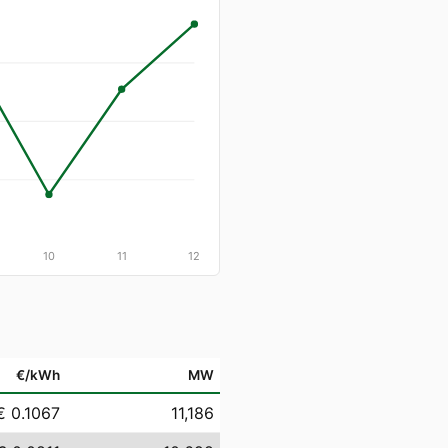
10
11
12
€/kWh
MW
€ 0.1067
11,186