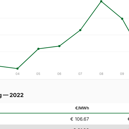
04
05
06
07
08
09
g — 2022
€/MWh
€ 106.67