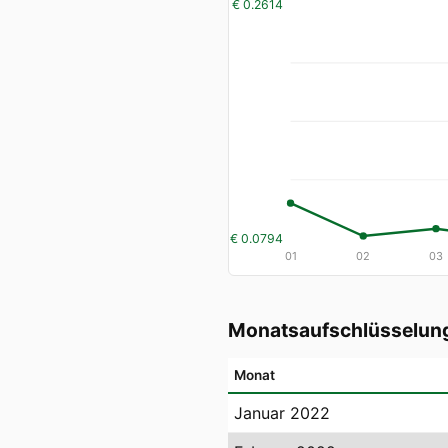
€ 0.2614
€ 0.0794
01
02
03
Monatsaufschlüsselun
Monat
Januar 2022