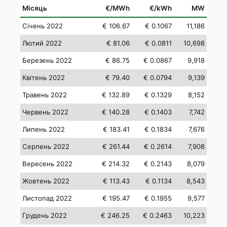
Місяць
€/MWh
€/kWh
MW
Січень 2022
€ 106.67
€ 0.1067
11,186
Лютий 2022
€ 81.06
€ 0.0811
10,698
Березень 2022
€ 86.75
€ 0.0867
9,918
Квітень 2022
€ 79.40
€ 0.0794
9,139
Травень 2022
€ 132.89
€ 0.1329
8,152
Червень 2022
€ 140.28
€ 0.1403
7,742
Липень 2022
€ 183.41
€ 0.1834
7,676
Серпень 2022
€ 261.44
€ 0.2614
7,908
Вересень 2022
€ 214.32
€ 0.2143
8,079
Жовтень 2022
€ 113.43
€ 0.1134
8,543
Листопад 2022
€ 195.47
€ 0.1955
9,577
Грудень 2022
€ 246.25
€ 0.2463
10,223