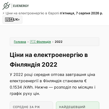
⚡️ Ціни на електроенергію в Європі
пʼятниця, 7 серпня 2026 р.
🇺🇦
UK
▾
Головна
›
🇫🇮
Фінляндія
›
2022
Ціни на електроенергію в
Фінляндія 2022
У 2022 році середня оптова завтрашня ціна
електроенергії в Фінляндія становила €
0.1534 /kWh. Нижче — розподіл по місяцях і
графік руху цін.
СЕРЕДНЄ ЗА РІК
НАЙДЕШЕВШИЙ