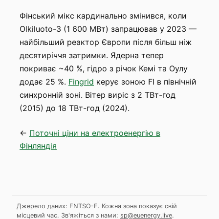
Фінський мікс кардинально змінився, коли
Olkiluoto-3 (1 600 МВт) запрацював у 2023 —
найбільший реактор Європи після більш ніж
десятиріччя затримки. Ядерна тепер
покриває ~40 %, гідро з річок Кемі та Оулу
додає 25 %.
Fingrid
керує зоною FI в північній
синхронній зоні. Вітер виріс з 2 ТВт-год
(2015) до 18 ТВт-год (2024).
←
Поточні ціни на електроенергію в
Фінляндія
Джерело даних: ENTSO-E. Кожна зона показує свій
місцевий час.
Зв'яжіться з нами:
sp@euenergy.live
.