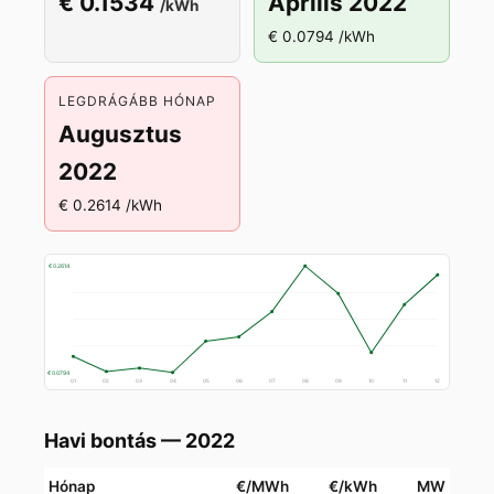
€ 0.1534
Április 2022
/kWh
€ 0.0794 /kWh
LEGDRÁGÁBB HÓNAP
Augusztus
2022
€ 0.2614 /kWh
€ 0.2614
€ 0.0794
01
02
03
04
05
06
07
08
09
10
11
12
Havi bontás — 2022
Hónap
€/MWh
€/kWh
MW