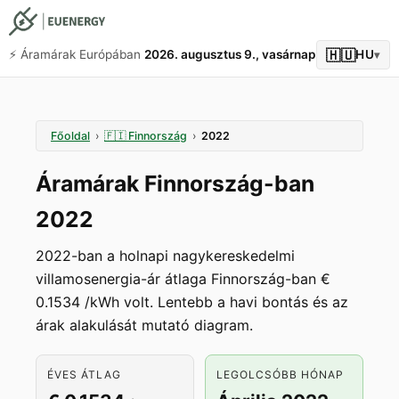
🇭🇺
⚡️ Áramárak Európában
2026. augusztus 9., vasárnap
HU
▾
Főoldal
›
🇫🇮
Finnország
›
2022
Áramárak Finnország-ban
2022
2022-ban a holnapi nagykereskedelmi
villamosenergia-ár átlaga Finnország-ban €
0.1534 /kWh volt. Lentebb a havi bontás és az
árak alakulását mutató diagram.
ÉVES ÁTLAG
LEGOLCSÓBB HÓNAP