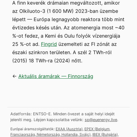
A finn keverék drámaian megváltozott, amikor
az Olkiluoto-3 (1 600 MW) 2023-ban üzembe
lépett — Európa legnagyobb reaktora több mint
évtizedes késés után. Az atomenergia most ~40
%-ot fedez, a Kemi és Oulu folyók vízenergiája
25 %-ot ad.
Fingrid
üzemelteti az FI zónát az
északi szinkron területen. A szél 2 TWh-ról
(2015) 18 TWh-ra (2024) nőtt.
←
Aktuális áramárak — Finnország
Adatforrás: ENTSO-E. Minden övezet a saját helyi idejét
jeleníti meg.
Lépjen kapcsolatba velünk:
sp@euenergy.live
.
Európai áramszolgáltatók:
EXAA
(
Ausztria
)
,
EPEX
(
Belgium,
Franciaország, Németország, Hollandia, Svájc
)
,
IBEX
(
Bulgária
)
,