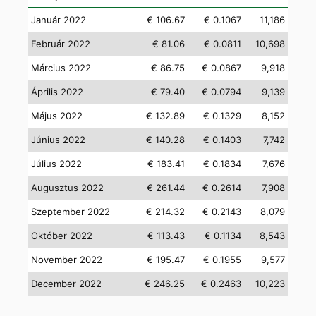
Január 2022
€ 106.67
€ 0.1067
11,186
Február 2022
€ 81.06
€ 0.0811
10,698
Március 2022
€ 86.75
€ 0.0867
9,918
Április 2022
€ 79.40
€ 0.0794
9,139
Május 2022
€ 132.89
€ 0.1329
8,152
Június 2022
€ 140.28
€ 0.1403
7,742
Július 2022
€ 183.41
€ 0.1834
7,676
Augusztus 2022
€ 261.44
€ 0.2614
7,908
Szeptember 2022
€ 214.32
€ 0.2143
8,079
Október 2022
€ 113.43
€ 0.1134
8,543
November 2022
€ 195.47
€ 0.1955
9,577
December 2022
€ 246.25
€ 0.2463
10,223