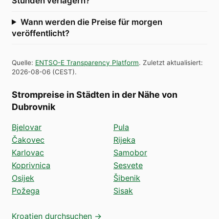
Stunden verlagern?
Wann werden die Preise für morgen
veröffentlicht?
Quelle
:
ENTSO-E Transparency Platform
.
Zuletzt aktualisiert
:
2026-08-06
(
CEST
).
Strompreise in Städten in der Nähe von
Dubrovnik
Bjelovar
Pula
Čakovec
Rijeka
Karlovac
Samobor
Koprivnica
Sesvete
Osijek
Šibenik
Požega
Sisak
Kroatien durchsuchen →