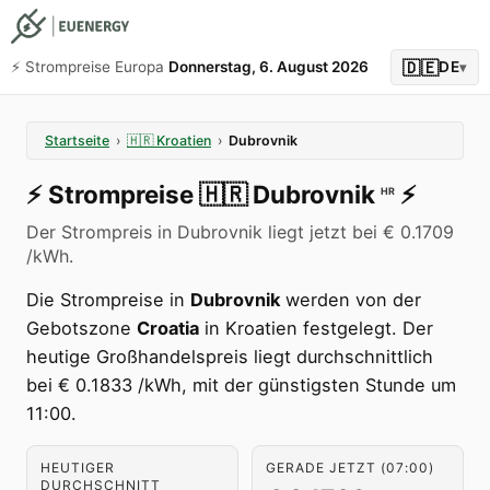
🇩🇪
⚡️ Strompreise Europa
Donnerstag, 6. August 2026
DE
▾
Startseite
›
🇭🇷
Kroatien
›
Dubrovnik
⚡️
Strompreise
🇭🇷
Dubrovnik
⚡️
HR
Der Strompreis in Dubrovnik liegt jetzt bei € 0.1709
/kWh.
Die Strompreise in
Dubrovnik
werden von der
Gebotszone
Croatia
in Kroatien festgelegt. Der
heutige Großhandelspreis liegt durchschnittlich
bei € 0.1833 /kWh, mit der günstigsten Stunde um
11:00.
HEUTIGER
GERADE JETZT (07:00)
DURCHSCHNITT