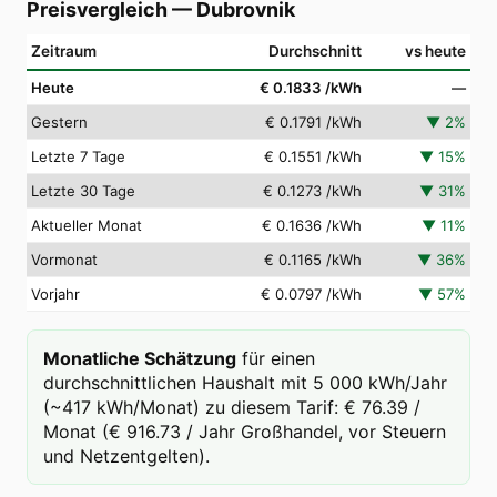
Preisvergleich
—
Dubrovnik
Zeitraum
Durchschnitt
vs heute
Heute
€ 0.1833
/kWh
—
Gestern
€ 0.1791
/kWh
▼
2
%
Letzte 7 Tage
€ 0.1551
/kWh
▼
15
%
Letzte 30 Tage
€ 0.1273
/kWh
▼
31
%
Aktueller Monat
€ 0.1636
/kWh
▼
11
%
Vormonat
€ 0.1165
/kWh
▼
36
%
Vorjahr
€ 0.0797
/kWh
▼
57
%
Monatliche Schätzung
für einen
durchschnittlichen Haushalt mit 5 000 kWh/Jahr
(~417 kWh/Monat) zu diesem Tarif: € 76.39 /
Monat (€ 916.73 / Jahr Großhandel, vor Steuern
und Netzentgelten).