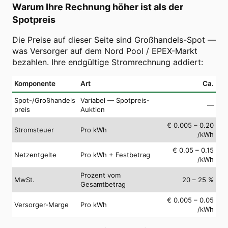
Warum Ihre Rechnung höher ist als der
Spotpreis
Die Preise auf dieser Seite sind Großhandels-Spot —
was Versorger auf dem Nord Pool / EPEX-Markt
bezahlen. Ihre endgültige Stromrechnung addiert:
Komponente
Art
Ca.
Spot-/Großhandels
Variabel — Spotpreis-
—
preis
Auktion
€ 0.005 – 0.20
Stromsteuer
Pro kWh
/kWh
€ 0.05 – 0.15
Netzentgelte
Pro kWh + Festbetrag
/kWh
Prozent vom
MwSt.
20 – 25 %
Gesamtbetrag
€ 0.005 – 0.05
Versorger-Marge
Pro kWh
/kWh