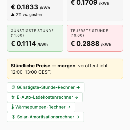
€ 0.1709
/kWh
€ 0.1833
/kWh
▲ 2% vs. gestern
GÜNSTIGSTE STUNDE
TEUERSTE STUNDE
(11:00)
(19:00)
€ 0.1114
€ 0.2888
/kWh
/kWh
Stündliche Preise — morgen
:
veröffentlicht
12:00–13:00 CEST
.
⏰
Günstigste-Stunde-Rechner
→
🔌
E-Auto-Ladekostenrechner
→
🌡️
Wärmepumpen-Rechner
→
☀️
Solar-Amortisationsrechner
→