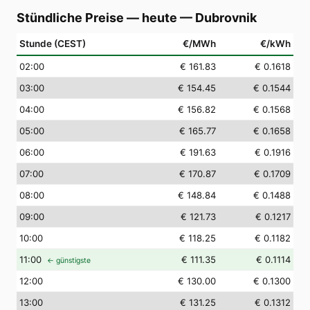
Stündliche Preise — heute
—
Dubrovnik
Stunde (CEST)
€/MWh
€/kWh
02
:00
€ 161.83
€ 0.1618
03
:00
€ 154.45
€ 0.1544
04
:00
€ 156.82
€ 0.1568
05
:00
€ 165.77
€ 0.1658
06
:00
€ 191.63
€ 0.1916
07
:00
€ 170.87
€ 0.1709
08
:00
€ 148.84
€ 0.1488
09
:00
€ 121.73
€ 0.1217
10
:00
€ 118.25
€ 0.1182
11
:00
€ 111.35
€ 0.1114
← günstigste
12
:00
€ 130.00
€ 0.1300
13
:00
€ 131.25
€ 0.1312