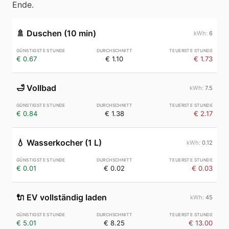
Ende.
🚿
Duschen (10 min)
6
€ 0.67
€ 1.10
€ 1.73
🛁
Vollbad
7.5
€ 0.84
€ 1.38
€ 2.17
💧
Wasserkocher (1 L)
0.12
€ 0.01
€ 0.02
€ 0.03
🔌
EV vollständig laden
45
€ 5.01
€ 8.25
€ 13.00