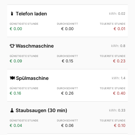
📱
Telefon laden
0.02
€ 0.00
€ 0.00
€ 0.01
👕
Waschmaschine
0.8
€ 0.09
€ 0.15
€ 0.23
🍽️
Spülmaschine
1.4
€ 0.16
€ 0.26
€ 0.40
🧹
Staubsaugen (30 min)
0.33
€ 0.04
€ 0.06
€ 0.10