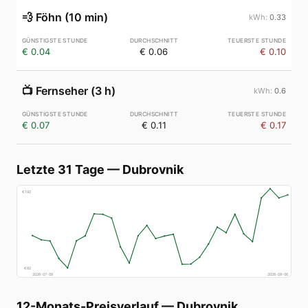
💨
Föhn (10 min)
0.33
€ 0.04
€ 0.06
€ 0.10
📺
Fernseher (3 h)
0.6
€ 0.07
€ 0.11
€ 0.17
Letzte 31 Tage
—
Dubrovnik
€
192
€
82
2026-07-08
2026-08-06
12-Monats-Preisverlauf
—
Dubrovnik