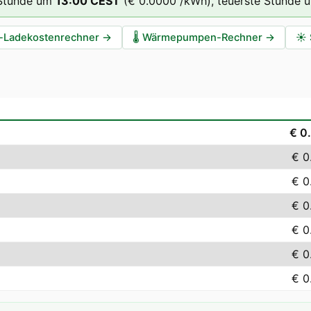
 Stunde um
13
:00
CEST
(
€ 0.0000
/kWh),
teuerste Stunde 
-Ladekostenrechner
→
🌡️
Wärmepumpen-Rechner
→
☀️
€ 0
€ 0
€ 0
€ 0
€ 0
€ 0
€ 0