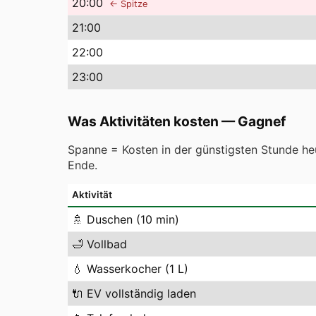
20
:00
← Spitze
21
:00
22
:00
23
:00
Was Aktivitäten kosten
—
Gagnef
Spanne = Kosten in der günstigsten Stunde heu
Ende.
Aktivität
🚿
Duschen (10 min)
🛁
Vollbad
💧
Wasserkocher (1 L)
🔌
EV vollständig laden