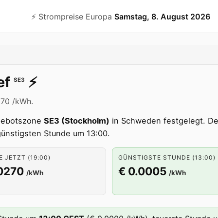
⚡️ Strompreise Europa
Samstag, 8. August 2026
ef
⚡️
SE3
270 /kWh.
Gebotszone
SE3 (Stockholm)
in Schweden festgelegt. Der
 günstigsten Stunde um 13:00.
 JETZT (19:00)
GÜNSTIGSTE STUNDE (13:00)
.0270
€ 0.0005
/kWh
/kWh