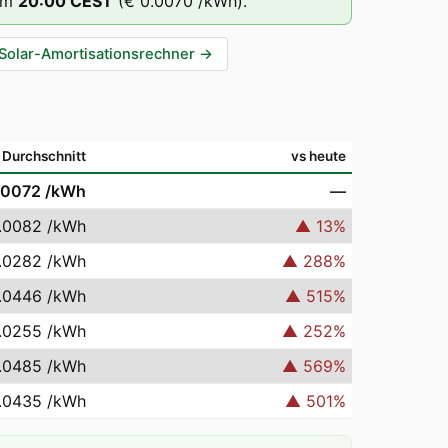
um
20
:00
CEST
(
€ 0.0070
/kWh).
Solar-Amortisationsrechner
→
Durchschnitt
vs heute
.0072
/kWh
—
.0082
/kWh
▲
13
%
.0282
/kWh
▲
288
%
.0446
/kWh
▲
515
%
.0255
/kWh
▲
252
%
.0485
/kWh
▲
569
%
.0435
/kWh
▲
501
%