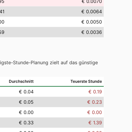
95
€ 0.0070
41
€ 0.0064
00
€ 0.0050
59
€ 0.0036
tigste-Stunde-Planung zielt auf das günstige
Durchschnitt
Teuerste Stunde
€ 0.04
€ 0.19
€ 0.05
€ 0.23
€ 0.00
€ 0.00
€ 0.33
€ 1.39