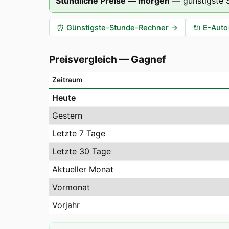
Stündliche Preise — morgen
—
günstigste
⏰
Günstigste-Stunde-Rechner
→
🔌
E-Auto
Preisvergleich
—
Gagnef
Zeitraum
Heute
Gestern
Letzte 7 Tage
Letzte 30 Tage
Aktueller Monat
Vormonat
Vorjahr