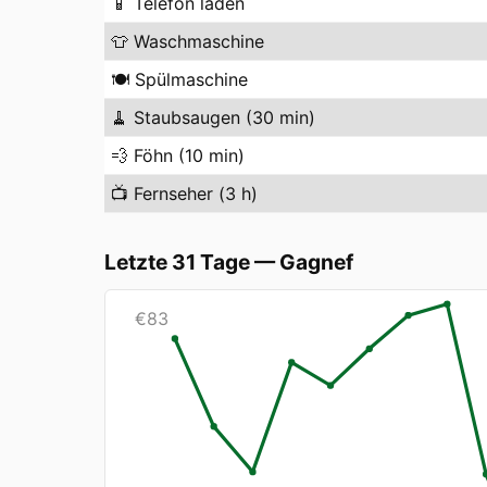
📱
Telefon laden
👕
Waschmaschine
🍽️
Spülmaschine
🧹
Staubsaugen (30 min)
💨
Föhn (10 min)
📺
Fernseher (3 h)
Letzte 31 Tage
—
Gagnef
€
83