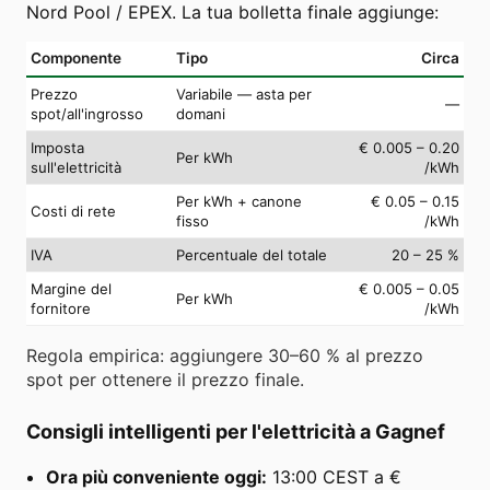
Nord Pool / EPEX. La tua bolletta finale aggiunge:
Componente
Tipo
Circa
Prezzo
Variabile — asta per
—
spot/all'ingrosso
domani
Imposta
€ 0.005 – 0.20
Per kWh
sull'elettricità
/kWh
Per kWh + canone
€ 0.05 – 0.15
Costi di rete
fisso
/kWh
IVA
Percentuale del totale
20 – 25 %
Margine del
€ 0.005 – 0.05
Per kWh
fornitore
/kWh
Regola empirica: aggiungere 30–60 % al prezzo
spot per ottenere il prezzo finale.
Consigli intelligenti per l'elettricità a Gagnef
Ora più conveniente oggi:
13:00 CEST a €