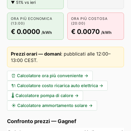
▼ 51% vs ieri
ORA PIÙ ECONOMICA
ORA PIÙ COSTOSA
(13:00)
(20:00)
€ 0.0000
€ 0.0070
/kWh
/kWh
Prezzi orari — domani
:
pubblicati alle 12:00–
13:00 CEST
.
⏰
Calcolatore ora più conveniente
→
🔌
Calcolatore costo ricarica auto elettrica
→
🌡️
Calcolatore pompa di calore
→
☀️
Calcolatore ammortamento solare
→
Confronto prezzi
—
Gagnef