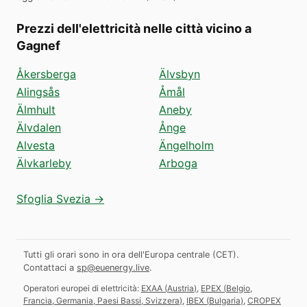
Prezzi dell'elettricità nelle città vicino a
Gagnef
Åkersberga
Älvsbyn
Alingsås
Åmål
Älmhult
Aneby
Älvdalen
Ånge
Alvesta
Ängelholm
Älvkarleby
Arboga
Sfoglia Svezia →
Tutti gli orari sono in ora dell'Europa centrale (CET).
Contattaci a
sp@euenergy.live
.
Operatori europei di elettricità:
EXAA
(
Austria
)
,
EPEX
(
Belgio,
Francia, Germania, Paesi Bassi, Svizzera
)
,
IBEX
(
Bulgaria
)
,
CROPEX