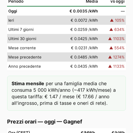
Periodo
Media
vs oggi
Oggi
€ 0.0035
/kWh
—
Ieri
€ 0.0072
/kWh
▲
105
%
Ultimi 7 giorni
€ 0.0259
/kWh
▲
634
%
Ultimi 30 giorni
€ 0.0425
/kWh
▲
1103
%
Mese corrente
€ 0.0231
/kWh
▲
554
%
Mese precedente
€ 0.0485
/kWh
▲
1274
%
Anno precedente
€ 0.0435
/kWh
▲
1133
%
Stima mensile
per una famiglia media che
consuma 5 000 kWh/anno (~417 kWh/mese) a
questa tariffa: € 1.47 / mese (€ 17.66 / anno
all'ingrosso, prima di tasse e oneri di rete).
Prezzi orari — oggi
—
Gagnef
Ora (CEST)
€/MWh
€/kWh