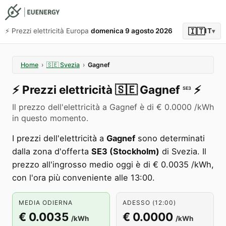
🇮🇹
⚡️ Prezzi elettricità Europa
domenica 9 agosto 2026
IT
▾
Home
›
🇸🇪
Svezia
›
Gagnef
⚡️
Prezzi elettricità
🇸🇪
Gagnef
⚡️
SE3
Il prezzo dell'elettricità a Gagnef è di € 0.0000 /kWh
in questo momento.
I prezzi dell'elettricità a
Gagnef
sono determinati
dalla zona d'offerta
SE3 (Stockholm)
di Svezia. Il
prezzo all'ingrosso medio oggi è di € 0.0035 /kWh,
con l'ora più conveniente alle 13:00.
MEDIA ODIERNA
ADESSO (12:00)
€ 0.0035
€ 0.0000
/kWh
/kWh