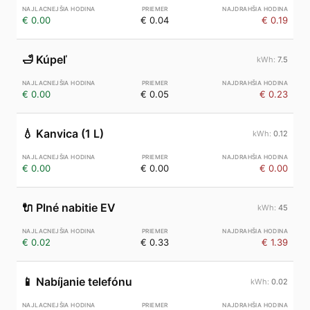
€ 0.00
€ 0.04
€ 0.19
🛁
Kúpeľ
7.5
€ 0.00
€ 0.05
€ 0.23
💧
Kanvica (1 L)
0.12
€ 0.00
€ 0.00
€ 0.00
🔌
Plné nabitie EV
45
€ 0.02
€ 0.33
€ 1.39
📱
Nabíjanie telefónu
0.02