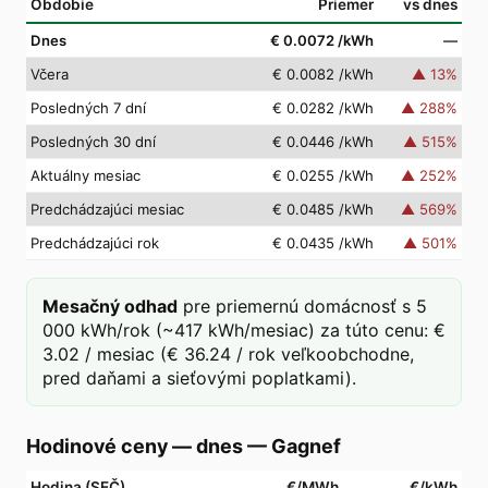
Obdobie
Priemer
vs dnes
Dnes
€ 0.0072
/kWh
—
Včera
€ 0.0082
/kWh
▲
13
%
Posledných 7 dní
€ 0.0282
/kWh
▲
288
%
Posledných 30 dní
€ 0.0446
/kWh
▲
515
%
Aktuálny mesiac
€ 0.0255
/kWh
▲
252
%
Predchádzajúci mesiac
€ 0.0485
/kWh
▲
569
%
Predchádzajúci rok
€ 0.0435
/kWh
▲
501
%
Mesačný odhad
pre priemernú domácnosť s 5
000 kWh/rok (~417 kWh/mesiac) za túto cenu: €
3.02 / mesiac (€ 36.24 / rok veľkoobchodne,
pred daňami a sieťovými poplatkami).
Hodinové ceny — dnes
—
Gagnef
Hodina (SEČ)
€/MWh
€/kWh