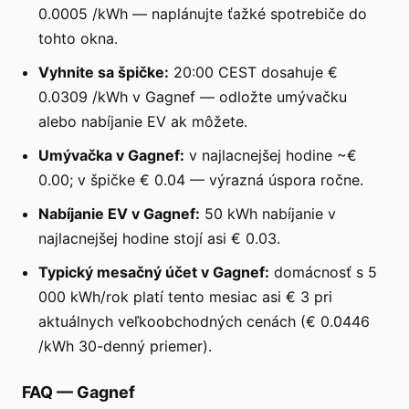
0.0005 /kWh — naplánujte ťažké spotrebiče do
tohto okna.
Vyhnite sa špičke:
20:00 CEST dosahuje €
0.0309 /kWh v Gagnef — odložte umývačku
alebo nabíjanie EV ak môžete.
Umývačka v Gagnef:
v najlacnejšej hodine ~€
0.00; v špičke € 0.04 — výrazná úspora ročne.
Nabíjanie EV v Gagnef:
50 kWh nabíjanie v
najlacnejšej hodine stojí asi € 0.03.
Typický mesačný účet v Gagnef:
domácnosť s 5
000 kWh/rok platí tento mesiac asi € 3 pri
aktuálnych veľkoobchodných cenách (€ 0.0446
/kWh 30-denný priemer).
FAQ
—
Gagnef