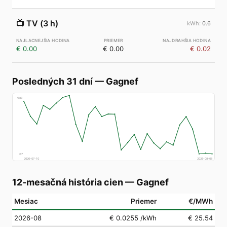
📺
TV (3 h)
0.6
€ 0.00
€ 0.00
€ 0.02
Posledných 31 dní
—
Gagnef
€
83
€
7
2026-07-10
2026-08-08
12-mesačná história cien
—
Gagnef
Mesiac
Priemer
€/MWh
2026-08
€ 0.0255
/kWh
€ 25.54