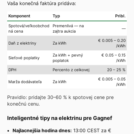
Vaša konečná faktúra pridáva:
Komponent
Typ
Pribl.
Spotová/veľkoobchod
Premenlivá — na
—
ná cena
zajtra aukcia
€ 0.005 – 0.20
Daň z elektriny
Za kWh
/kWh
Za kWh + pevný
€ 0.05 – 0.15
Sieťové poplatky
poplatok
/kWh
DPH
Percento z celkovej
20 – 25 %
€ 0.005 – 0.05
Marža dodávateľa
Za kWh
/kWh
Pravidlo: pridajte 30–60 % k spotovej cene pre
konečnú cenu.
Inteligentné tipy na elektrinu pre Gagnef
Najlacnejšia hodina dnes:
13:00 CEST za €