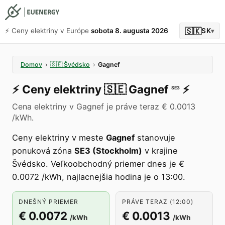
🇸🇰
⚡️ Ceny elektriny v Európe
sobota 8. augusta 2026
SK
▾
Domov
›
🇸🇪
Švédsko
›
Gagnef
⚡️
Ceny elektriny
🇸🇪
Gagnef
⚡️
SE3
Cena elektriny v Gagnef je práve teraz € 0.0013
/kWh.
Ceny elektriny v meste
Gagnef
stanovuje
ponuková zóna
SE3 (Stockholm)
v krajine
Švédsko. Veľkoobchodný priemer dnes je €
0.0072 /kWh, najlacnejšia hodina je o 13:00.
DNEŠNÝ PRIEMER
PRÁVE TERAZ (12:00)
€ 0.0072
€ 0.0013
/kWh
/kWh