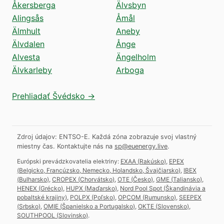
Åkersberga
Älvsbyn
Alingsås
Åmål
Älmhult
Aneby
Älvdalen
Ånge
Alvesta
Ängelholm
Älvkarleby
Arboga
Prehliadať Švédsko →
Zdroj údajov: ENTSO-E. Každá zóna zobrazuje svoj vlastný
miestny čas.
Kontaktujte nás na
sp@euenergy.live
.
Európski prevádzkovatelia elektriny:
EXAA
(
Rakúsko
)
,
EPEX
(
Belgicko, Francúzsko, Nemecko, Holandsko, Švajčiarsko
)
,
IBEX
(
Bulharsko
)
,
CROPEX
(
Chorvátsko
)
,
OTE
(
Česko
)
,
GME
(
Taliansko
)
,
HENEX
(
Grécko
)
,
HUPX
(
Maďarsko
)
,
Nord Pool Spot
(
Škandinávia a
pobaltské krajiny
)
,
POLPX
(
Poľsko
)
,
OPCOM
(
Rumunsko
)
,
SEEPEX
(
Srbsko
)
,
OMIE
(
Španielsko a Portugalsko
)
,
OKTE
(
Slovensko
)
,
SOUTHPOOL
(
Slovinsko
)
.