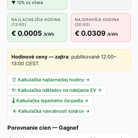
▼ 12% vs včera
NAJLACNEJŠIA HODINA
NAJDRAHŠIA HODINA
(13:00)
(20:00)
€ 0.0005
€ 0.0309
/kWh
/kWh
Hodinové ceny — zajtra
:
publikované 12:00–
13:00 CEST
.
⏰
Kalkulačka najlacnejšej hodiny
→
🔌
Kalkulačka nákladov na nabíjanie EV
→
🌡️
Kalkulačka tepelného čerpadla
→
☀️
Kalkulačka návratnosti solárov
→
Porovnanie cien
—
Gagnef