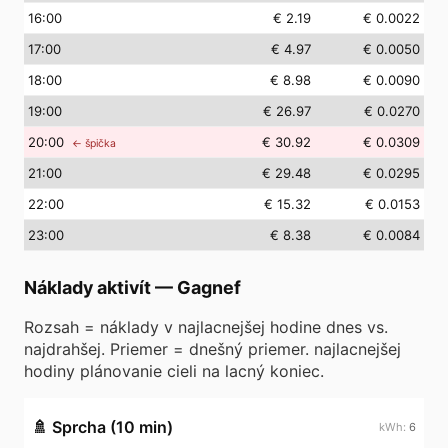
16
:00
€ 2.19
€ 0.0022
17
:00
€ 4.97
€ 0.0050
18
:00
€ 8.98
€ 0.0090
19
:00
€ 26.97
€ 0.0270
20
:00
€ 30.92
€ 0.0309
← špička
21
:00
€ 29.48
€ 0.0295
22
:00
€ 15.32
€ 0.0153
23
:00
€ 8.38
€ 0.0084
Náklady aktivít
—
Gagnef
Rozsah = náklady v najlacnejšej hodine dnes vs.
najdrahšej. Priemer = dnešný priemer. najlacnejšej
hodiny plánovanie cieli na lacný koniec.
🚿
Sprcha (10 min)
6