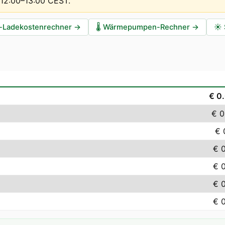
t 12:00–13:00 CEST
.
-Ladekostenrechner
→
🌡️
Wärmepumpen-Rechner
→
☀️
€ 0
€ 0
€ 
€ 
€ 
€ 
€ 