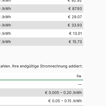
9
/kWh
€ 92.92
9
/kWh
€ 87.93
1
/kWh
€ 29.07
9
/kWh
€ 33.93
0
/kWh
€ 13.01
7
/kWh
€ 15.73
ahlen. Ihre endgültige Stromrechnung addiert:
Ca.
—
€ 0.005 – 0.20 /kWh
€ 0.05 – 0.15 /kWh