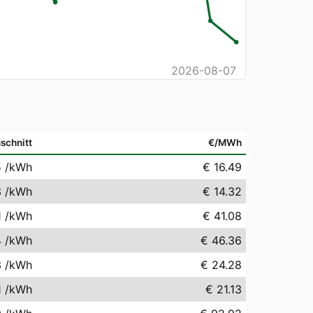
2026-08-07
schnitt
€/MWh
5
/kWh
€ 16.49
3
/kWh
€ 14.32
1
/kWh
€ 41.08
4
/kWh
€ 46.36
3
/kWh
€ 24.28
1
/kWh
€ 21.13