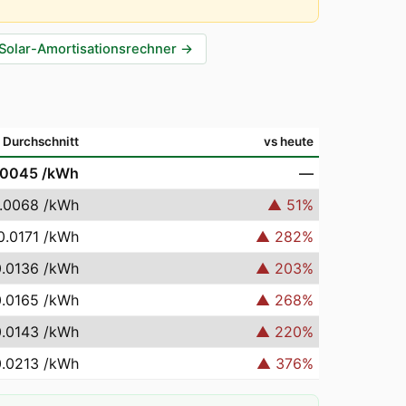
Solar-Amortisationsrechner
→
Durchschnitt
vs heute
.0045
/kWh
—
.0068
/kWh
▲
51
%
0.0171
/kWh
▲
282
%
0.0136
/kWh
▲
203
%
0.0165
/kWh
▲
268
%
0.0143
/kWh
▲
220
%
0.0213
/kWh
▲
376
%