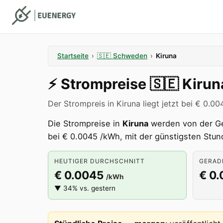
Startseite
›
🇸🇪
Schweden
›
Kiruna
⚡️
Strompreise
🇸🇪
Kirun
Der Strompreis in Kiruna liegt jetzt bei € 0.0
Die Strompreise in
Kiruna
werden von der 
bei € 0.0045 /kWh, mit der günstigsten Stu
HEUTIGER DURCHSCHNITT
GERADE
€ 0.0045
€ 0
/kWh
▼ 34% vs. gestern