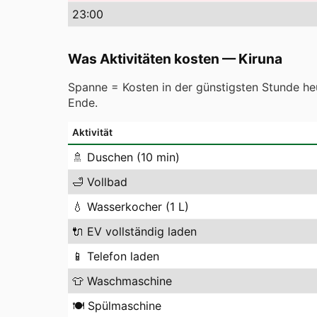
23
:00
Was Aktivitäten kosten
—
Kiruna
Spanne = Kosten in der günstigsten Stunde heu
Ende.
Aktivität
🚿
Duschen (10 min)
🛁
Vollbad
💧
Wasserkocher (1 L)
🔌
EV vollständig laden
📱
Telefon laden
👕
Waschmaschine
🍽️
Spülmaschine