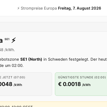
⚡️ Strompreise Europa
Freitag, 7. August 2026
a
⚡️
SE1
048 /kWh.
Gebotszone
SE1 (North)
in Schweden festgelegt. Der heuti
nde um 02:00.
 JETZT (07:00)
GÜNSTIGSTE STUNDE (02:00)
.0048
€ 0.0018
/kWh
/kWh