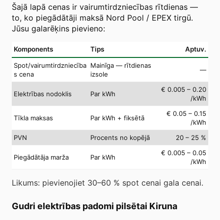
Šajā lapā cenas ir vairumtirdzniecības rītdienas —
to, ko piegādātāji maksā Nord Pool / EPEX tirgū.
Jūsu galarēķins pievieno:
Komponents
Tips
Aptuv.
Spot/vairumtirdzniecība
Mainīga — rītdienas
—
s cena
izsole
€ 0.005 – 0.20
Elektrības nodoklis
Par kWh
/kWh
€ 0.05 – 0.15
Tīkla maksas
Par kWh + fiksētā
/kWh
PVN
Procents no kopējā
20 – 25 %
€ 0.005 – 0.05
Piegādātāja marža
Par kWh
/kWh
Likums: pievienojiet 30–60 % spot cenai gala cenai.
Gudri elektrības padomi pilsētai Kiruna