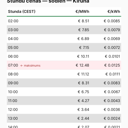
Stundu cenas — šodien
—
Kiruna
Stunda (CEST)
€/MWh
€/kWh
02
:00
€ 8.51
€ 0.0085
03
:00
€ 7.85
€ 0.0079
04
:00
€ 6.89
€ 0.0069
05
:00
€ 7.15
€ 0.0072
06
:00
€ 10.11
€ 0.0101
07
:00
€ 12.48
€ 0.0125
← maksimums
08
:00
€ 11.12
€ 0.0111
09
:00
€ 8.31
€ 0.0083
10
:00
€ 6.75
€ 0.0067
11
:00
€ 4.27
€ 0.0043
12
:00
€ 3.64
€ 0.0036
13
:00
€ 2.44
€ 0.0024
14
:00
€ 2.07
€ 0.0021