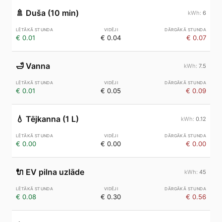
🚿
Duša (10 min)
6
€ 0.01
€ 0.04
€ 0.07
🛁
Vanna
7.5
€ 0.01
€ 0.05
€ 0.09
💧
Tējkanna (1 L)
0.12
€ 0.00
€ 0.00
€ 0.00
🔌
EV pilna uzlāde
45
€ 0.08
€ 0.30
€ 0.56