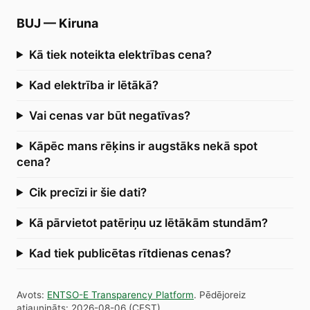
BUJ
—
Kiruna
Kā tiek noteikta elektrības cena?
Kad elektrība ir lētākā?
Vai cenas var būt negatīvas?
Kāpēc mans rēķins ir augstāks nekā spot
cena?
Cik precīzi ir šie dati?
Kā pārvietot patēriņu uz lētākām stundām?
Kad tiek publicētas rītdienas cenas?
Avots
:
ENTSO-E Transparency Platform
.
Pēdējoreiz
atjaunināts
:
2026-08-06
(
CEST
).