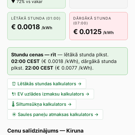
▼ 72% vs vakar
LĒTĀKĀ STUNDA (01:00)
DĀRGĀKĀ STUNDA
(07:00)
€ 0.0018
/kWh
€ 0.0125
/kWh
Stundu cenas — rīt
—
lētākā stunda plkst.
02
:00
CEST
(
€ 0.0018
/kWh),
dārgākā stunda
plkst.
22
:00
CEST
(
€ 0.0077
/kWh).
⏰
Lētākās stundas kalkulators
→
🔌
EV uzlādes izmaksu kalkulators
→
🌡️
Siltumsūkņa kalkulators
→
☀️
Saules paneļu atmaksas kalkulators
→
Cenu salīdzinājums
—
Kiruna