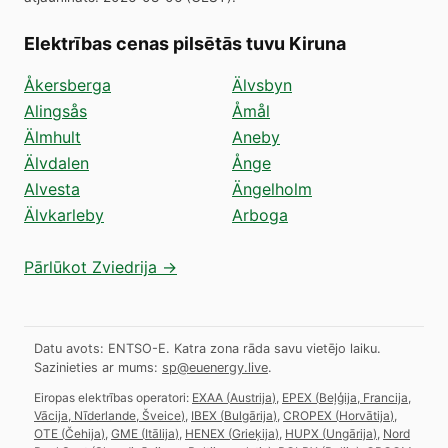
Elektrības cenas pilsētās tuvu Kiruna
Åkersberga
Älvsbyn
Alingsås
Åmål
Älmhult
Aneby
Älvdalen
Ånge
Alvesta
Ängelholm
Älvkarleby
Arboga
Pārlūkot Zviedrija →
Datu avots: ENTSO-E. Katra zona rāda savu vietējo laiku.
Sazinieties ar mums:
sp@euenergy.live
.
Eiropas elektrības operatori:
EXAA
(
Austrija
)
,
EPEX
(
Beļģija, Francija,
Vācija, Nīderlande, Šveice
)
,
IBEX
(
Bulgārija
)
,
CROPEX
(
Horvātija
)
,
OTE
(
Čehija
)
,
GME
(
Itālija
)
,
HENEX
(
Grieķija
)
,
HUPX
(
Ungārija
)
,
Nord