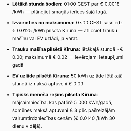
Lētākā stunda šodien:
01:00 CEST par € 0.0018
/kWh — plānojiet smagās ierīces šajā logā.
Izvairieties no maksimuma:
07:00 CEST sasniedz
€ 0.0125 /kWh pilsētā Kiruna — atlieciet trauku
mašīnu vai EV uzlādi, ja varat.
Trauku mašīna pilsētā Kiruna:
lētākajā stundā ~€
0.00; maksimumā € 0.02 — ievērojami ietaupījumi
gadā.
EV uzlāde pilsētā Kiruna:
50 kWh uzlāde lētākajā
stundā izmaksā aptuveni € 0.09.
Tipisks mēneša rēķins pilsētā Kiruna:
mājsaimniecība, kas patērē 5 000 kWh/gadā,
šomēnes maksā aptuveni € 3 pēc pašreizējām
vairumtirdzniecības cenām (€ 0.0140 /kWh 30
dienu vidējā).