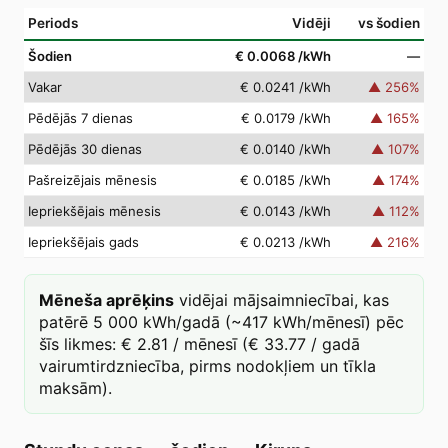
Periods
Vidēji
vs šodien
Šodien
€ 0.0068
/kWh
—
Vakar
€ 0.0241
/kWh
▲
256
%
Pēdējās 7 dienas
€ 0.0179
/kWh
▲
165
%
Pēdējās 30 dienas
€ 0.0140
/kWh
▲
107
%
Pašreizējais mēnesis
€ 0.0185
/kWh
▲
174
%
Iepriekšējais mēnesis
€ 0.0143
/kWh
▲
112
%
Iepriekšējais gads
€ 0.0213
/kWh
▲
216
%
Mēneša aprēķins
vidējai mājsaimniecībai, kas
patērē 5 000 kWh/gadā (~417 kWh/mēnesī) pēc
šīs likmes: € 2.81 / mēnesī (€ 33.77 / gadā
vairumtirdzniecība, pirms nodokļiem un tīkla
maksām).