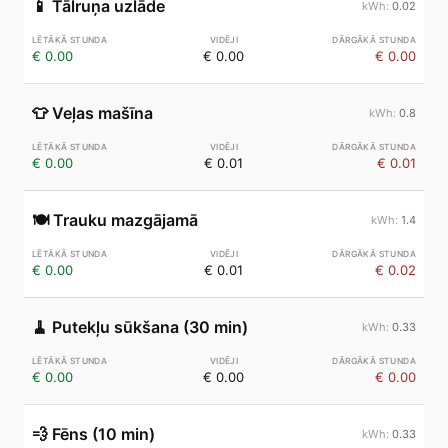
📱
Tālruņa uzlāde
0.02
€ 0.00
€ 0.00
€ 0.00
👕
Veļas mašīna
0.8
€ 0.00
€ 0.01
€ 0.01
🍽️
Trauku mazgājamā
1.4
€ 0.00
€ 0.01
€ 0.02
🧹
Putekļu sūkšana (30 min)
0.33
€ 0.00
€ 0.00
€ 0.00
💨
Fēns (10 min)
0.33