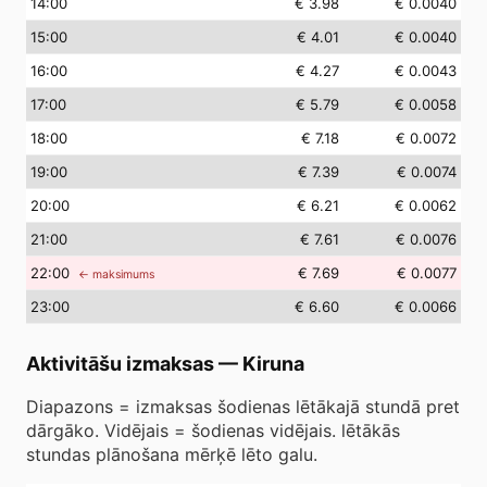
14
:00
€ 3.98
€ 0.0040
15
:00
€ 4.01
€ 0.0040
16
:00
€ 4.27
€ 0.0043
17
:00
€ 5.79
€ 0.0058
18
:00
€ 7.18
€ 0.0072
19
:00
€ 7.39
€ 0.0074
20
:00
€ 6.21
€ 0.0062
21
:00
€ 7.61
€ 0.0076
22
:00
€ 7.69
€ 0.0077
← maksimums
23
:00
€ 6.60
€ 0.0066
Aktivitāšu izmaksas
—
Kiruna
Diapazons = izmaksas šodienas lētākajā stundā pret
dārgāko. Vidējais = šodienas vidējais. lētākās
stundas plānošana mērķē lēto galu.