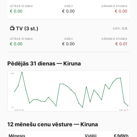
€ 0.00
€ 0.00
€ 0.00
📺
TV (3 st.)
0.6
€ 0.00
€ 0.00
€ 0.01
Pēdējās 31 dienas
—
Kiruna
€
28
€
3
2026-07-08
2026-08-07
12 mēnešu cenu vēsture
—
Kiruna
Mēnesis
Vidēji
€/MWh