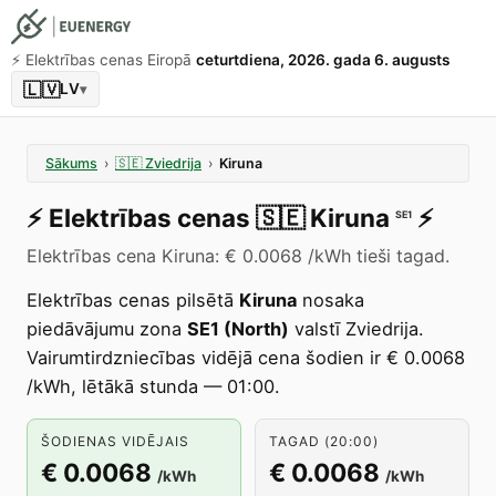
⚡️ Elektrības cenas Eiropā
ceturtdiena, 2026. gada 6. augusts
🇱🇻
LV
▾
Sākums
›
🇸🇪
Zviedrija
›
Kiruna
⚡️
Elektrības cenas
🇸🇪
Kiruna
⚡️
SE1
Elektrības cena Kiruna: € 0.0068 /kWh tieši tagad.
Elektrības cenas pilsētā
Kiruna
nosaka
piedāvājumu zona
SE1 (North)
valstī Zviedrija.
Vairumtirdzniecības vidējā cena šodien ir € 0.0068
/kWh, lētākā stunda — 01:00.
ŠODIENAS VIDĒJAIS
TAGAD (20:00)
€ 0.0068
€ 0.0068
/kWh
/kWh